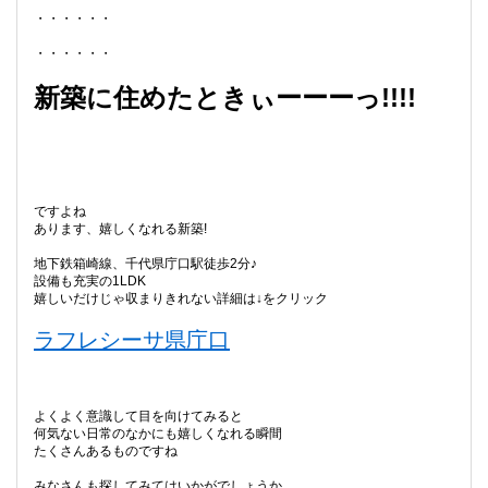
・・・・・・
・・・・・・
新築に住めたときぃーーーっ!!!!
ですよね
あります、嬉しくなれる新築!
地下鉄箱崎線、千代県庁口駅徒歩2分♪
設備も充実の1LDK
嬉しいだけじゃ収まりきれない詳細は↓をクリック
ラフレシーサ県庁口
よくよく意識して目を向けてみると
何気ない日常のなかにも嬉しくなれる瞬間
たくさんあるものですね
みなさんも探してみてはいかがでしょうか