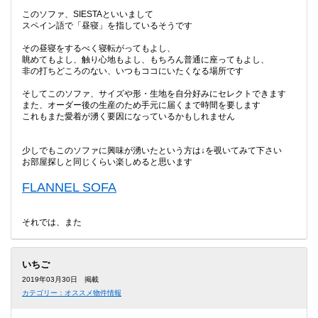
このソファ、SIESTAといいまして
スペイン語で「昼寝」を指しているそうです
その昼寝をするべく寝転がってもよし、
眺めてもよし、触り心地もよし、もちろん普通に座ってもよし、
非の打ちどころのない、いつもココにいたくなる場所です
そしてこのソファ、サイズや形・生地を自分好みにセレクトできます
また、オーダー後の生産のため手元に届くまで時間を要します
これもまた愛着が湧く要因になっているかもしれません
少しでもこのソファに興味が湧いたという方は↓を覗いてみて下さい
お部屋探しと同じくらい楽しめると思います
FLANNEL SOFA
それでは、また
いちご
2019年03月30日 掲載
カテゴリー：オススメ物件情報