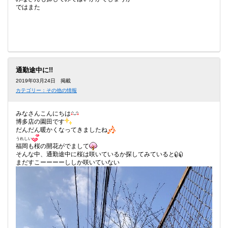
ではまた
通勤途中に!!
2019年03月24日 掲載
カテゴリー：その他の情報
みなさんこんにちは
博多店の園田です
だんだん暖かくなってきましたね
うれしい
福岡も桜の開花がでまして
そんな中、通勤途中に桜は咲いているか探してみていると
まだすこーーーーししか咲いていない