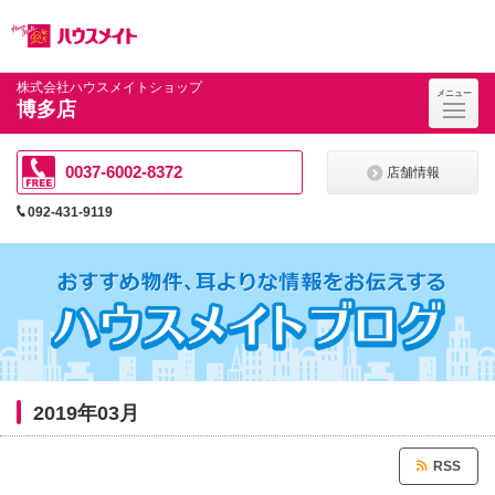
ペ
ペ
こ
こ
こ
ー
ー
こ
こ
こ
ジ
ジ
か
か
か
の
内
ら
ら
ら
先
を
ヘ
本
フ
株式会社ハウスメイトショップ
メニュー
頭
移
ッ
文
ッ
博多店
に
動
ダ
に
タ
な
す
情
な
情
り
る
報
り
報
ま
た
に
ま
に
0037-6002-8372
店舗情報
す。
め
な
す。
な
の
り
り
092-431-9119
リ
ま
ま
ン
す。
す。
ク
で
す。
ヘ
ッ
ダ
情
報
に
2019年03月
移
動
し
RSS
ま
す