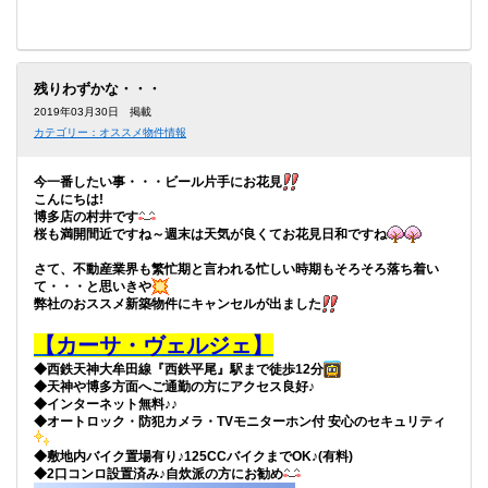
残りわずかな・・・
2019年03月30日 掲載
カテゴリー：オススメ物件情報
今一番したい事・・・ビール片手にお花見
こんにちは!
博多店の村井です
桜も満開間近ですね～週末は天気が良くてお花見日和ですね
さて、不動産業界も繁忙期と言われる忙しい時期もそろそろ落ち着い
て・・・と思いきや
弊社のおススメ新築物件にキャンセルが出ました
【カーサ・ヴェルジェ】
◆西鉄天神大牟田線『西鉄平尾』駅まで徒歩12分
◆天神や博多方面へご通勤の方にアクセス良好♪
◆インターネット無料♪♪
◆オートロック・防犯カメラ・TVモニターホン付 安心のセキュリティ
◆敷地内バイク置場有り♪125CCバイクまでOK♪(有料)
◆2口コンロ設置済み♪自炊派の方にお勧め