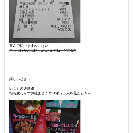
喜んで払いますね、はい
これは行かねば!とも思いますね←どこに?
嬉しいとき～
いつもの通勤路
相も変わらず仲睦まじく寄り添う二人を見たとき～