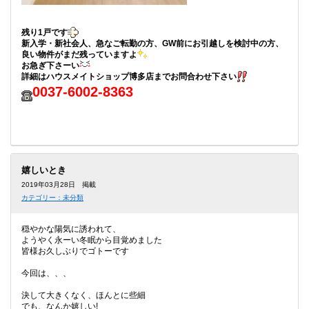
残り1戸です
新入学・新社会人、急なご転勤の方、GW前にお引越しを検討中の方、
良い物件がまだ残っていますよ
お急ぎ下さーい
詳細はハウスメイトショップ博多店までお問合わせ下さい
0037-6002-8363
嬉しいとき
2019年03月28日 掲載
カテゴリー：未分類
穏やかな陽気に誘われて、
ようやく永ーい冬眠から目覚めました
皆様お久しぶりでゴトーです
今回は、、、
決して大きくなく、ほんとに些細
でも、なんか嬉しい!