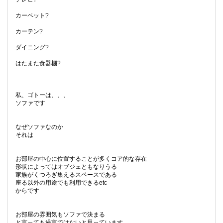
カーペット?
カーテン?
ダイニング?
はたまた食器棚?
私、ゴトーは、、、
ソファです
なぜソファなのか
それは
お部屋の中心に位置することが多くコア的な存在
形状によってはオブジェともなりうる
家族がくつろぎ集えるスペースである
座る以外の用途でも利用できるetc
からです
お部屋の雰囲気もソファで決まる
と言っても過言ではないと思っています