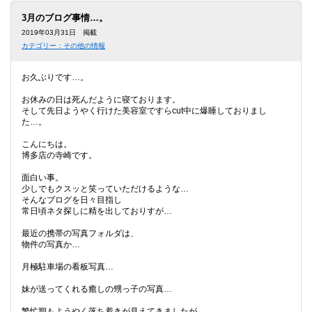
本
文
3月のブログ事情…。
に
2019年03月31日 掲載
移
カテゴリー：その他の情報
動
し
ま
お久ぶりです…。
す
フ
お休みの日は死んだように寝ております。
ッ
そして先日ようやく行けた美容室ですらcut中に爆睡しておりまし
タ
た…。
情
報
こんにちは。
に
博多店の寺崎です。
移
動
面白い事。
し
少しでもクスッと笑っていただけるような…
ま
そんなブログを日々目指し
す
常日頃ネタ探しに精を出しておりすが…
最近の携帯の写真フォルダは、
物件の写真か…
月極駐車場の看板写真…
妹が送ってくれる癒しの甥っ子の写真…
繁忙期もようやく落ち着きが見えてきましたが