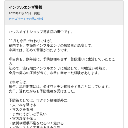
本
文
インフルエンザ警報
に
2023年11月30日 掲載
移
カテゴリー：その他の情報
動
し
ま
ハウスメイトショップ博多店の田中です。
す
フ
11月も今日で終わりですが、
ッ
福岡でも、季節性インフルエンザの感染者が急増して、
タ
今期では、初めて警報が出たようです。
情
報
私自身も、数年前に、予防接種をせず、普段通りに生活していたとこ
に
ろ、
移
初めて、流行期にインフルエンザに感染して、40度近い発熱と、
動
全身の痛みの症状が出て、非常に辛かった経験があります。
し
ま
それからは、
す
毎年、流行期前には、必ずワクチン接種をすることにしています。
先日、遅れながらも予防接種を受けました。
予防策としては、ワクチン接種以外に、
・人ごみを避ける
・マスクを着用
・まめにうがいと手洗い
・室内湿度を保つ
・疲労や睡眠不足をなるべく避ける
・バランスよく栄養のある食生活