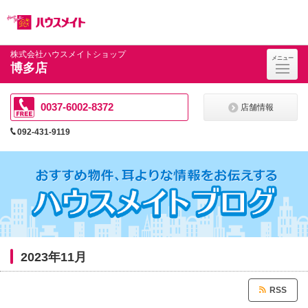
ペ
ペ
こ
こ
こ
ー
ー
こ
こ
こ
ジ
ジ
か
か
か
の
内
ら
ら
ら
先
を
ヘ
本
フ
株式会社ハウスメイトショップ
メニュー
頭
移
ッ
文
ッ
博多店
に
動
ダ
に
タ
な
す
情
な
情
り
る
報
り
報
ま
た
に
ま
に
0037-6002-8372
店舗情報
す。
め
な
す。
な
の
り
り
092-431-9119
リ
ま
ま
ン
す。
す。
ク
で
す。
ヘ
ッ
ダ
情
報
に
2023年11月
移
動
し
RSS
ま
す