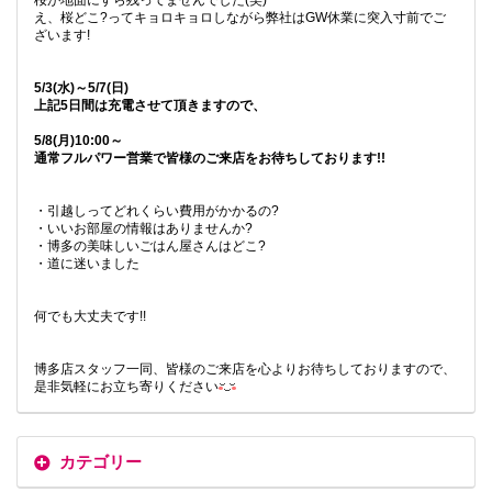
桜が地面にすら残ってませんでした(笑)
え、桜どこ?ってキョロキョロしながら弊社はGW休業に突入寸前でご
ざいます!
5/3(水)～5/7(日)
上記5日間は充電させて頂きますので、
5/8(月)10:00～
通常フルパワー営業で皆様のご来店をお待ちしております!!
・引越しってどれくらい費用がかかるの?
・いいお部屋の情報はありませんか?
・博多の美味しいごはん屋さんはどこ?
・道に迷いました
何でも大丈夫です!!
博多店スタッフ一同、皆様のご来店を心よりお待ちしておりますので、
是非気軽にお立ち寄りください
カテゴリー