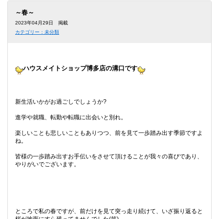
本
文
～春～
に
2023年04月29日 掲載
移
カテゴリー：未分類
動
し
ま
す
フ
ハウスメイトショップ博多店の溝口です
ッ
タ
情
報
新生活いかがお過ごしでしょうか?
に
移
進学や就職、転勤や転職に出会いと別れ。
動
し
楽しいことも悲しいこともありつつ、前を見て一歩踏み出す季節ですよ
ま
ね。
す
皆様の一歩踏み出すお手伝いをさせて頂けることが我々の喜びであり、
やりがいでございます。
ところで私の春ですが、前だけを見て突っ走り続けて、いざ振り返ると