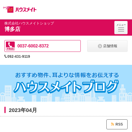
ペ
ペ
こ
こ
こ
ー
ー
こ
こ
こ
ジ
ジ
か
か
か
の
内
ら
ら
ら
先
を
ヘ
本
フ
株式会社ハウスメイトショップ
メニュー
頭
移
ッ
文
ッ
博多店
に
動
ダ
に
タ
な
す
情
な
情
り
る
報
り
報
ま
た
に
ま
に
0037-6002-8372
店舗情報
す。
め
な
す。
な
の
り
り
092-431-9119
リ
ま
ま
ン
す。
す。
ク
で
す。
ヘ
ッ
ダ
情
報
に
2023年04月
移
動
し
RSS
ま
す