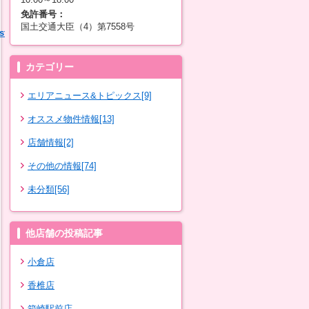
免許番号：
国土交通大臣（4）第7558号
=9968360&pref_cd=40&railway_line_cd=9968&start=1&count=10&
カテゴリー
エリアニュース&トピックス[9]
オススメ物件情報[13]
店舗情報[2]
その他の情報[74]
未分類[56]
他店舗の投稿記事
小倉店
香椎店
箱崎駅前店