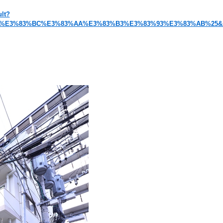
ult?
E3%83%BC%E3%83%AA%E3%83%B3%E3%83%93%E3%83%AB%25&station_cd