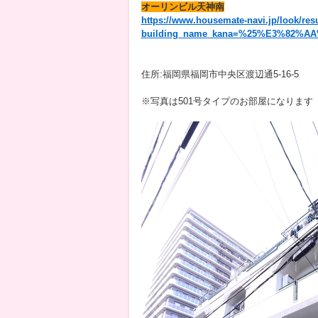
オーリンビル天神南
https://www.housemate-navi.jp/look/res
building_name_kana=%25%E3%82%AA%
住所:福岡県福岡市中央区渡辺通5-16-5
※写真は501号タイプのお部屋になります