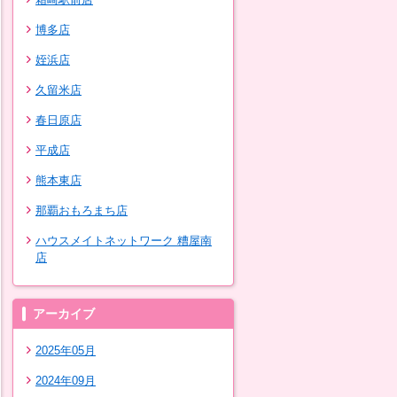
博多店
姪浜店
久留米店
春日原店
平成店
熊本東店
那覇おもろまち店
ハウスメイトネットワーク 糟屋南
店
アーカイブ
2025年05月
2024年09月