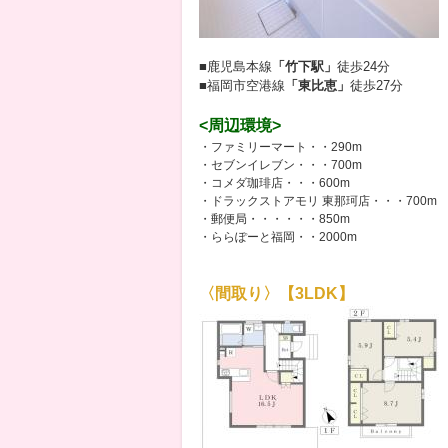
■鹿児島本線
「竹下駅」
徒歩24分
■福岡市空港線
「東比恵」
徒歩27分
<周辺環境>
・ファミリーマート・・290m
・セブンイレブン・・・700m
・コメダ珈琲店・・・600m
・ドラックストアモリ 東那珂店・・・700m
・郵便局・・・・・・850m
・ららぽーと福岡・・2000m
〈間取り〉【3LDK】