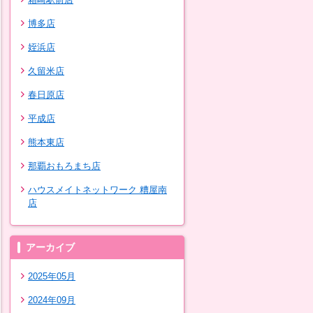
博多店
姪浜店
久留米店
春日原店
平成店
熊本東店
那覇おもろまち店
ハウスメイトネットワーク 糟屋南
店
アーカイブ
2025年05月
2024年09月