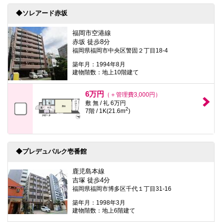
◆ソレアード赤坂
福岡市空港線
赤坂 徒歩8分
福岡県福岡市中央区警固２丁目18-4
築年月：1994年8月
建物階数：地上10階建て
6万円
（＋管理費3,000円）
敷 無 / 礼 6万円
2
7階 / 1K(21.6m
)
◆プレデュパルク壱番館
鹿児島本線
吉塚 徒歩4分
福岡県福岡市博多区千代１丁目31-16
築年月：1998年3月
建物階数：地上6階建て