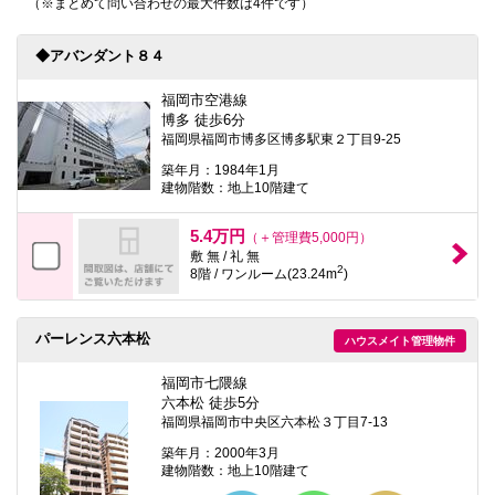
（※まとめて問い合わせの最大件数は4件です）
本
文
に
◆アバンダント８４
移
動
し
福岡市空港線
ま
博多 徒歩6分
す
福岡県福岡市博多区博多駅東２丁目9-25
フ
ッ
築年月：1984年1月
タ
建物階数：地上10階建て
情
報
5.4万円
（＋管理費5,000円）
に
移
敷 無 / 礼 無
2
動
8階 / ワンルーム(23.24m
)
し
ま
す
パーレンス六本松
ハウスメイト管理物件
福岡市七隈線
六本松 徒歩5分
福岡県福岡市中央区六本松３丁目7-13
築年月：2000年3月
建物階数：地上10階建て