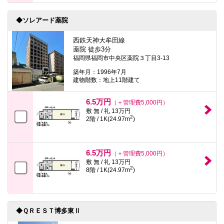
◆ソレアード薬院
西鉄天神大牟田線
薬院 徒歩3分
福岡県福岡市中央区薬院３丁目3-13
築年月：1996年7月
建物階数：地上11階建て
6.5万円
（＋管理費5,000円）
敷 無 / 礼 13万円
2
2階 / 1K(24.97m
)
6.5万円
（＋管理費5,000円）
敷 無 / 礼 13万円
2
8階 / 1K(24.97m
)
◆ＱＲＥＳＴ博多東Ⅱ