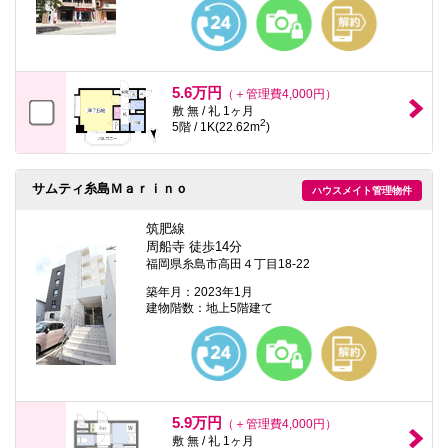
5.6万円
（＋管理費4,000円）
敷 無 / 礼 1ヶ月
2
5階 / 1K(22.62m
)
サムティ糸島Ｍａｒｉｎｏ
ハウスメイト管理物件
筑肥線
周船寺 徒歩14分
福岡県糸島市高田４丁目18-22
築年月：2023年1月
建物階数：地上5階建て
5.9万円
（＋管理費4,000円）
敷 無 / 礼 1ヶ月