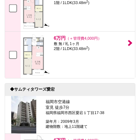
2
1階 / 1LDK(33.48m
)
6万円
（＋管理費4,000円）
敷 無 / 礼 1ヶ月
2
2階 / 1LDK(33.48m
)
◆サムティタワーズ愛宕
福岡市空港線
室見 徒歩7分
福岡県福岡市西区愛宕１丁目17-38
築年月：2009年3月
建物階数：地上11階建て