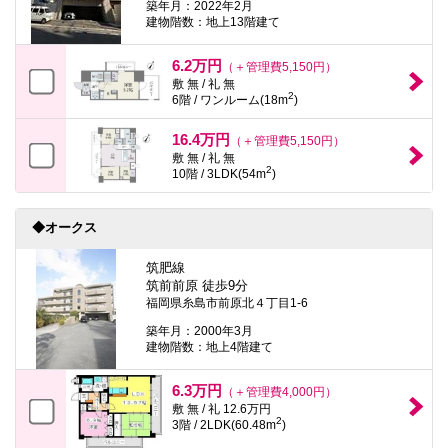
築年月：2022年2月
建物階数：地上13階建て
6.2万円
（＋管理費5,150円）
敷 無 / 礼 無
2
6階 / ワンルーム(18m
)
16.4万円
（＋管理費5,150円）
敷 無 / 礼 無
2
10階 / 3LDK(54m
)
◆オークス
筑肥線
筑前前原 徒歩9分
福岡県糸島市前原北４丁目1-6
築年月：2000年3月
建物階数：地上4階建て
6.3万円
（＋管理費4,000円）
敷 無 / 礼 12.6万円
2
3階 / 2LDK(60.48m
)