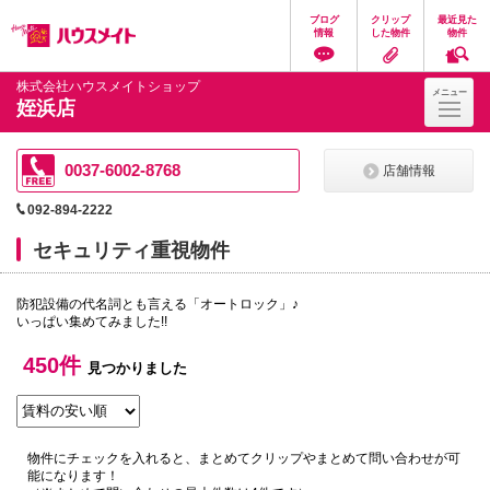
ペ
ペ
こ
こ
こ
ブログ
クリップ
最近見た
ー
ー
こ
こ
こ
情報
した物件
物件
ジ
ジ
か
か
か
の
内
ら
ら
ら
先
を
ヘ
本
フ
株式会社ハウスメイトショップ
メニュー
頭
移
ッ
文
ッ
姪浜店
に
動
ダ
に
タ
な
す
情
な
情
り
る
報
り
報
ま
た
に
ま
に
0037-6002-8768
店舗情報
す。
め
な
す。
な
の
り
り
092-894-2222
リ
ま
ま
ン
す。
す。
セキュリティ重視物件
ク
で
す。
防犯設備の代名詞とも言える「オートロック」♪
ヘ
いっぱい集めてみました!!
ッ
ダ
情
450件
見つかりました
報
に
移
動
し
物件にチェックを入れると、まとめてクリップやまとめて問い合わせが可
ま
能になります！
す