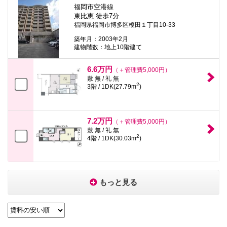
福岡市空港線
東比恵 徒歩7分
福岡県福岡市博多区榎田１丁目10-33
築年月：2003年2月
建物階数：地上10階建て
6.6万円
（＋管理費5,000円）
敷 無 / 礼 無
2
3階 / 1DK(27.79m
)
7.2万円
（＋管理費5,000円）
敷 無 / 礼 無
2
4階 / 1DK(30.03m
)
もっと見る