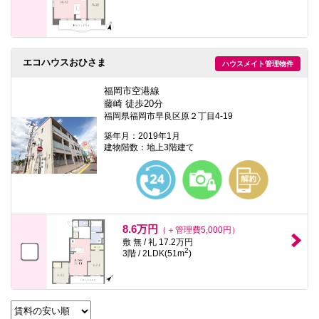
エコハウスおひさま
ハウスメイト管理物件
福岡市空港線
藤崎 徒歩20分
福岡県福岡市早良区原２丁目4-19
築年月：2019年1月
建物階数：地上3階建て
8.6万円
（＋管理費5,000円）
敷 無 / 礼 17.2万円
2
3階 / 2LDK(51m
)