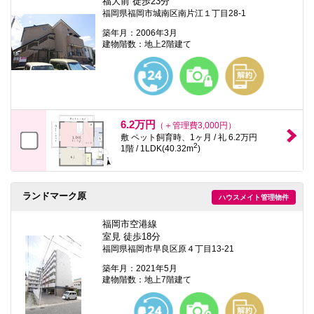
福大前 徒歩23分
福岡県福岡市城南区南片江１丁目28-1
築年月：2006年3月
建物階数：地上2階建て
6.2万円
（＋管理費3,000円）
敷 ペット飼育時、1ヶ月 / 礼 6.2万円
2
1階 / 1LDK(40.32m
)
ランドマーク原
ハウスメイト管理物件
福岡市空港線
室見 徒歩18分
福岡県福岡市早良区原４丁目13-21
築年月：2021年5月
建物階数：地上7階建て