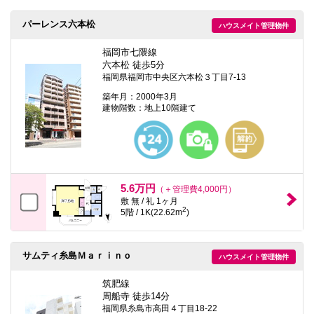
本
文
パーレンス六本松
ハウスメイト管理物件
に
移
動
福岡市七隈線
し
六本松 徒歩5分
ま
福岡県福岡市中央区六本松３丁目7-13
す
フ
築年月：2000年3月
ッ
建物階数：地上10階建て
タ
情
報
に
移
動
し
5.6万円
（＋管理費4,000円）
ま
敷 無 / 礼 1ヶ月
す
2
5階 / 1K(22.62m
)
サムティ糸島Ｍａｒｉｎｏ
ハウスメイト管理物件
筑肥線
周船寺 徒歩14分
福岡県糸島市高田４丁目18-22