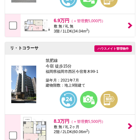
6.9万円
（＋管理費5,000円）
敷 無 / 礼 無
2
3階 / 1LDK(34.04m
)
リ・トコラーサ
ハウスメイト管理物件
筑肥線
今宿 徒歩15分
福岡県福岡市西区今宿青木99-1
築年月：2021年7月
建物階数：地上9階建て
8.3万円
（＋管理費5,500円）
敷 無 / 礼 2ヶ月
2
2階 / 2LDK(60.06m
)