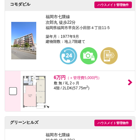
コモダビル
ハウスメイト管理物件
福岡市七隈線
次郎丸 徒歩22分
福岡県福岡市早良区小田部４丁目11-5
築年月：1977年9月
建物階数：地上7階建て
6万円
（＋管理費5,000円）
敷 無 / 礼 2ヶ月
2
4階 / 2LDK(57.75m
)
グリーンヒルズ
ハウスメイト管理物件
福岡市七隈線