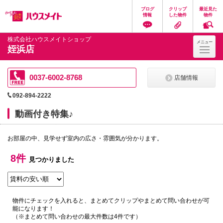
ペ
ペ
こ
こ
こ
ブログ
クリップ
最近見た
ー
ー
こ
こ
こ
情報
した物件
物件
ジ
ジ
か
か
か
の
内
ら
ら
ら
先
を
ヘ
本
フ
株式会社ハウスメイトショップ
メニュー
頭
移
ッ
文
ッ
姪浜店
に
動
ダ
に
タ
な
す
情
な
情
り
る
報
り
報
ま
た
に
ま
に
0037-6002-8768
店舗情報
す。
め
な
す。
な
の
り
り
092-894-2222
リ
ま
ま
ン
す。
す。
動画付き特集♪
ク
で
す。
お部屋の中、見学せず室内の広さ・雰囲気が分かります。
ヘ
ッ
ダ
8件
見つかりました
情
報
に
移
動
物件にチェックを入れると、まとめてクリップやまとめて問い合わせが可
し
能になります！
ま
（※まとめて問い合わせの最大件数は4件です）
す