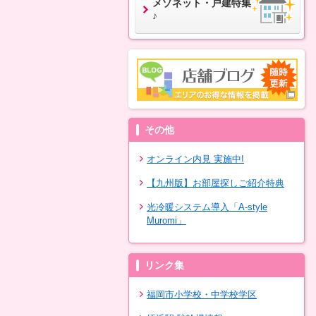
メゾネット・戸建特集
♪
その他
オンライン内見 実施中!
【九州版】お部屋探しご紹介特典
光冷暖システム導入「A-style
Muromi」
リンク集
福岡市小学校・中学校学区