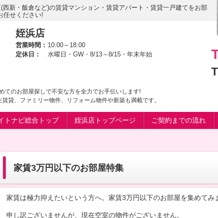
区(西新・飯倉など)の賃貸マンション・賃貸アパート・賃貸一戸建てをお部
お任せください!
姪浜店
営業時間：
10:00～18:00
定休日：
水曜日・GW・8/13～8/15・年末年始
T
めてのお部屋探しで不安な方を全力でお手伝いします!
生賃貸、ファミリー物件、リフォーム物件や新築も満載です。
イトナビ総合トップ
姪浜店トップページ
ご契約までの流れ
家賃3万円以下のお部屋特集
家賃は極力抑えたいという方へ。家賃3万円以下のお部屋を集めてみ
申し訳ございませんが、現在空室の物件がございません。