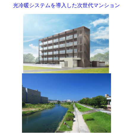
本
光冷暖システムを導入した次世代マンション
文
に
移
動
し
ま
す
フ
ッ
タ
情
報
に
移
動
し
ま
す