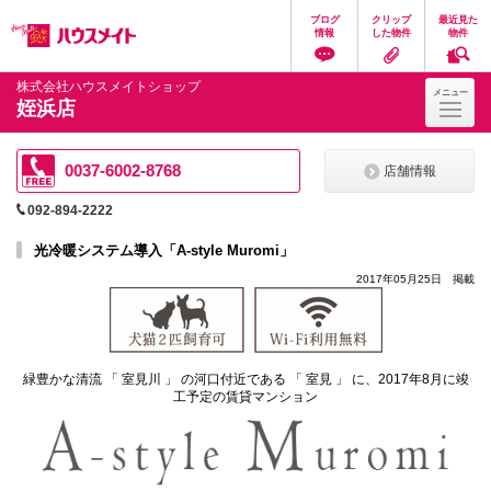
ペ
ペ
こ
こ
こ
ブログ
クリップ
最近見た
ー
ー
こ
こ
こ
情報
した物件
物件
ジ
ジ
か
か
か
の
内
ら
ら
ら
先
を
ヘ
本
フ
株式会社ハウスメイトショップ
メニュー
頭
移
ッ
文
ッ
姪浜店
に
動
ダ
に
タ
な
す
情
な
情
り
る
報
り
報
ま
た
に
ま
に
0037-6002-8768
店舗情報
す。
め
な
す。
な
の
り
り
092-894-2222
リ
ま
ま
ン
す。
す。
光冷暖システム導入「A-style Muromi」
ク
で
2017年05月25日 掲載
す。
ヘ
ッ
ダ
情
報
緑豊かな清流 「 室見川 」 の河口付近である 「 室見 」 に、2017年8月に竣
に
工予定の賃貸マンション
移
動
し
ま
す