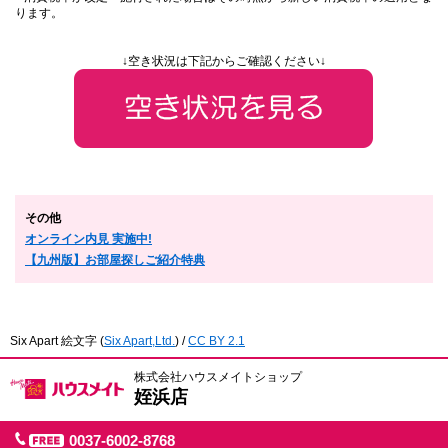
ります。
↓空き状況は下記からご確認ください↓
その他
オンライン内見 実施中!
【九州版】お部屋探しご紹介特典
Six Apart 絵文字
(
Six Apart,Ltd.
) /
CC BY 2.1
株式会社ハウスメイトショップ
姪浜店
0037-6002-8768