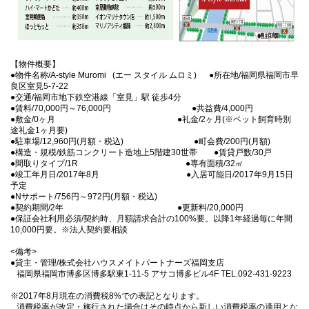
【物件概要】
●物件名称/A-style Muromi (エー スタイル ムロミ) ●所在地/福岡県福岡市早
良区室見5-7-22
●交通/福岡市地下鉄空港線「室見」駅 徒歩4分
●賃料/70,000円～76,000円 ●共益費/4,000円
●敷金/0ヶ月 ●礼金/2ヶ月(※ペット飼育時別
途礼金1ヶ月要)
●駐車場/12,960円(月額・税込) ●町会費/200円(月額)
●構造・規模/鉄筋コンクリート造地上5階建30世帯 ●賃貸戸数/30戸
●間取りタイプ/1R ●専有面積/32㎡
●竣工年月日/2017年8月 ●入居可能日/2017年9月15日
予定
●Nサポート/756円～972円(月額・税込)
●契約期間/2年 ●更新料/20,000円
●保証会社利用必須/契約時、月額請求合計の100%要。以降1年経過毎に年間
10,000円要。※法人契約要相談
<備考>
●貸主・管理/株式会社ハウスメイトパートナーズ福岡支店
福岡県福岡市博多区博多駅東1-11-5 アサコ博多ビル4F TEL.092-431-9223
※2017年8月現在の消費税8%での表記となります。
消費税率が改定・施行された場合はその時点から新しい消費税率の適用とな