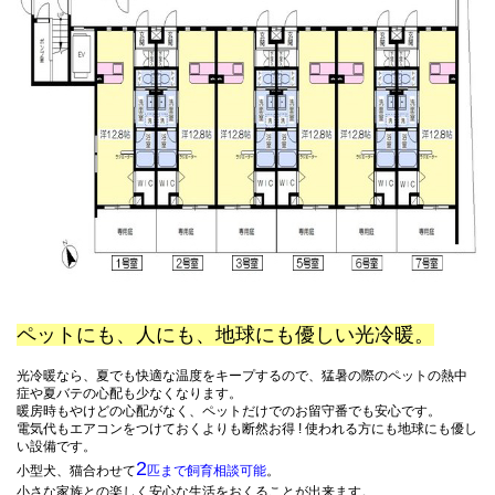
ペットにも、人にも、地球にも優しい光冷暖。
光冷暖なら、夏でも快適な温度をキープするので、猛暑の際のペットの熱中
症や夏バテの心配も少なくなります。
暖房時もやけどの心配がなく、ペットだけでのお留守番でも安心です。
電気代もエアコンをつけておくよりも断然お得 ! 使われる方にも地球にも優し
い設備です。
2
小型犬、猫合わせて
匹まで飼育相談可能
。
小さな家族との楽しく安心な生活をおくることが出来ます。