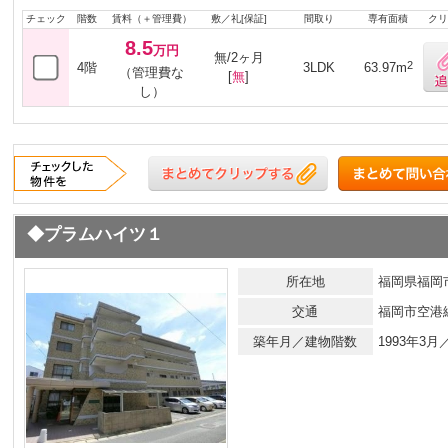
チェック
階数
賃料（＋管理費）
敷／礼[保証]
間取り
専有面積
クリ
8.5
万円
無/2ヶ月
2
4階
3LDK
63.97m
（管理費な
[
無
]
し）
◆プラムハイツ１
所在地
福岡県福岡市
交通
福岡市空港
築年月／建物階数
1993年3