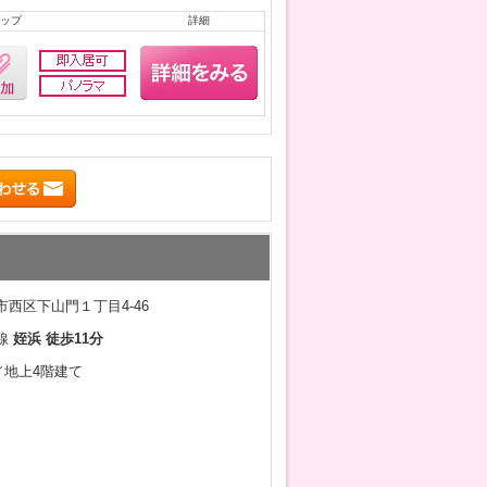
ップ
詳細
西区下山門１丁目4-46
線
姪浜 徒歩11分
月／地上4階建て