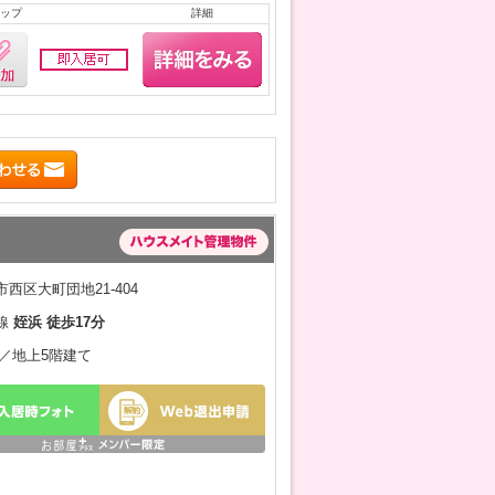
ップ
詳細
西区大町団地21-404
線
姪浜 徒歩17分
2月／地上5階建て