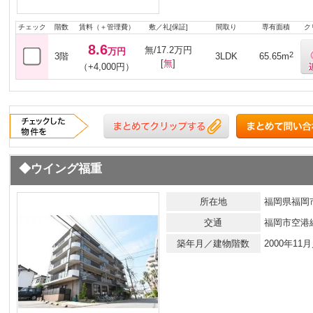
チェック
階数
賃料（＋管理費）
敷／礼[保証]
間取り
専有面積
ク
8.6
無/17.2万円
万円
2
3階
3LDK
65.65m
[
無
]
（+4,000円）
◆ウイング福重
所在地
福岡県福岡市
交通
福岡市空港
築年月／建物階数
2000年1