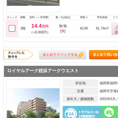
チェック
階数
賃料（＋管理費）
敷／礼[保証]
間取り
専有面積
クリ
14.4
無/無
万円
2
3階
4LDK
81.74m
[
無
]
（+9,000円）
ロイヤルアーク姪浜アークウエスト
所在地
福岡県福岡市
交通
福岡市空港
築年月／建物階数
2002年6