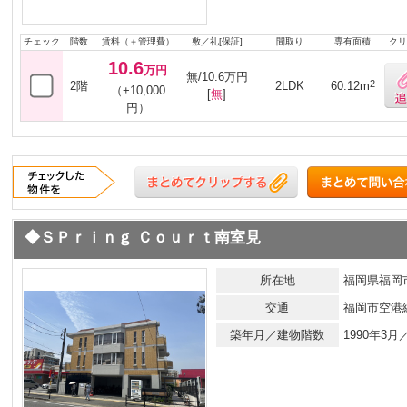
チェック
階数
賃料（＋管理費）
敷／礼[保証]
間取り
専有面積
クリ
10.6
万円
無/10.6万円
2
2階
2LDK
60.12m
（+10,000
[
無
]
円）
◆ＳＰｒｉｎｇ Ｃｏｕｒｔ南室見
所在地
福岡県福岡市
交通
福岡市空港
築年月／建物階数
1990年3