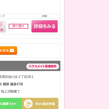
ップ
詳細
西区姪の浜２丁目29-1
線
姪浜 徒歩17分
月／地上10階建て