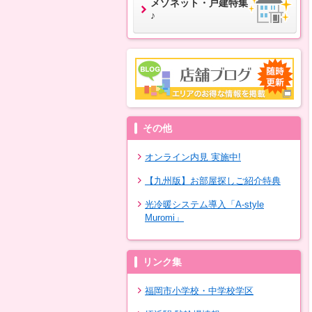
メゾネット・戸建特集
♪
その他
オンライン内見 実施中!
【九州版】お部屋探しご紹介特典
光冷暖システム導入「A-style
Muromi」
リンク集
福岡市小学校・中学校学区