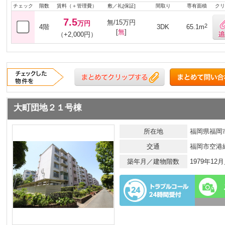
チェック
階数
賃料（＋管理費）
敷／礼[保証]
間取り
専有面積
クリ
7.5
無/15万円
万円
2
4階
3DK
65.1m
[
無
]
（+2,000円）
大町団地２１号棟
所在地
福岡県福岡市
交通
福岡市空港
築年月／建物階数
1979年1