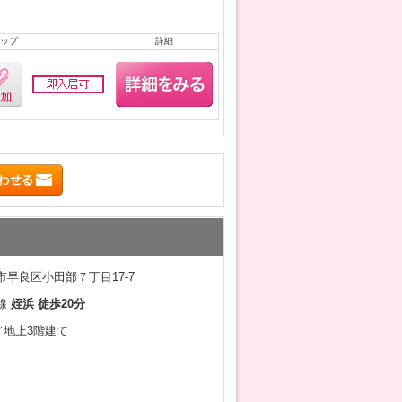
ップ
詳細
早良区小田部７丁目17-7
線
姪浜 徒歩20分
月／地上3階建て