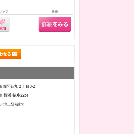
リップ
詳細
西区石丸２丁目8-2
線
姪浜 徒歩22分
1月／地上5階建て