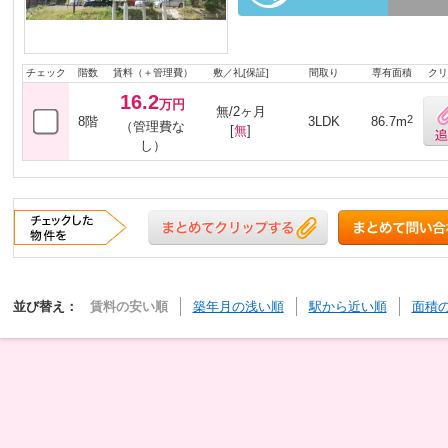
チェック
階数
賃料（＋管理費）
敷／礼[保証]
間取り
専有面積
クリ
16.2
万円
無/2ヶ月
2
8階
3LDK
86.7m
（管理費な
[
無
]
し）
並び替え：
賃料の安い順
築年月の浅い順
駅から近い順
面積