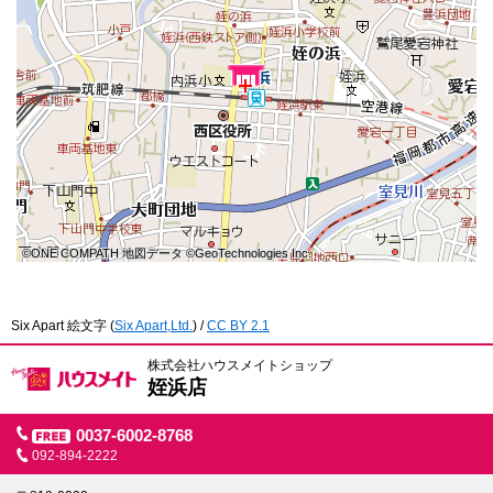
©ONE COMPATH 地図データ ©GeoTechnologies Inc.
©ONE COMPATH 地図データ ©GeoTechnologies Inc.
©ONE COMPATH 地図データ ©GeoTechnologies Inc.
©ONE COMPATH 地図データ ©GeoTechnologies Inc.
©ONE COMPATH 地図データ ©GeoTechnologies Inc.
©ONE COMPATH 地図データ ©GeoTechnologies Inc.
©ONE COMPATH 地図データ ©GeoTechnologies Inc.
©ONE COMPATH 地図データ ©GeoTechnologies Inc.
©ONE COMPATH 地図データ ©GeoTechnologies Inc.
Six Apart 絵文字
(
Six Apart,Ltd.
) /
CC BY 2.1
株式会社ハウスメイトショップ
姪浜店
0037-6002-8768
092-894-2222