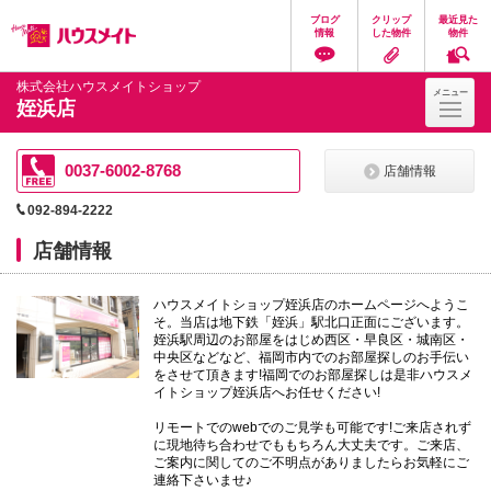
ペ
ペ
こ
こ
こ
ブログ
クリップ
最近見た
ー
ー
こ
こ
こ
情報
した物件
物件
ジ
ジ
か
か
か
の
内
ら
ら
ら
先
を
ヘ
本
フ
株式会社ハウスメイトショップ
メニュー
頭
移
ッ
文
ッ
姪浜店
に
動
ダ
に
タ
な
す
情
な
情
り
る
報
り
報
ま
た
に
ま
に
0037-6002-8768
店舗情報
す。
め
な
す。
な
の
り
り
092-894-2222
リ
ま
ま
ン
す。
す。
店舗情報
ク
で
す。
ハウスメイトショップ姪浜店のホームページへようこ
ヘ
そ。当店は地下鉄「姪浜」駅北口正面にございます。
ッ
姪浜駅周辺のお部屋をはじめ西区・早良区・城南区・
ダ
中央区などなど、福岡市内でのお部屋探しのお手伝い
情
をさせて頂きます!福岡でのお部屋探しは是非ハウスメ
報
イトショップ姪浜店へお任せください!
に
移
リモートでのwebでのご見学も可能です!ご来店されず
動
に現地待ち合わせでももちろん大丈夫です。ご来店、
し
ご案内に関してのご不明点がありましたらお気軽にご
ま
連絡下さいませ♪
す