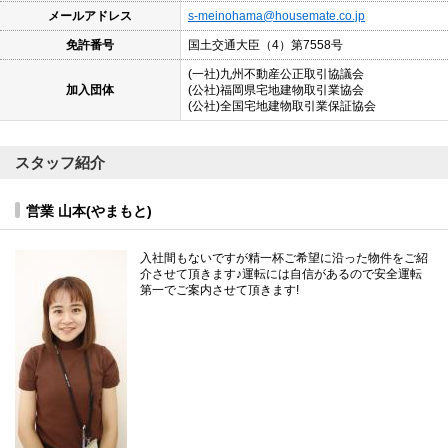
メールアドレス
s-meinohama@housemate.co.jp
免許番号
国土交通大臣（4）第7558号
(一社)九州不動産公正取引協議会
加入団体
(公社)福岡県宅地建物取引業協会
(公社)全国宅地建物取引業保証協会
スタッフ紹介
営業 山本(やまもと)
入社間もないですが精一杯ご希望に沿った物件をご紹
介させて頂きます♪運転には自信があるので安全運転
第一でご案内させて頂きます!