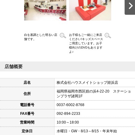
白を基調とした明るい店
お子様もご一緒にご来店
店舗外観 駐車
舗です。
ください!キッズスペース
際は店舗横コイ
ご用意しています。お子
ングをご利用く
様向けのDVDもあります
よ♪
店舗概要
店名
株式会社ハウスメイトショップ姪浜店
福岡県福岡市西区姪の浜4-22-20 ステーショ
住所
ンプラザ諸岡1F
電話番号
0037-6002-8768
FAX番号
092-894-2233
営業時間
10:00～18:00
定休日
水曜日・GW・8/13～8/15・年末年始