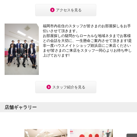
本
文
アクセスを見る
に
移
動
福岡市内在住のスタッフが皆さまのお部屋探しをお手
し
伝いさせて頂きます。
ま
お部屋探しの疑問からローカルな地域ネタまでお客様
す
との会話を大切に、一生懸命ご案内させて頂きます!是
フ
非一度ハウスメイトショップ姪浜店にご来店ください
ッ
ませ!皆さまのご来店をスタッフ一同心よりお待ち申し
タ
上げております!
情
報
に
移
動
し
ま
スタッフ紹介を見る
す
店舗ギャラリー