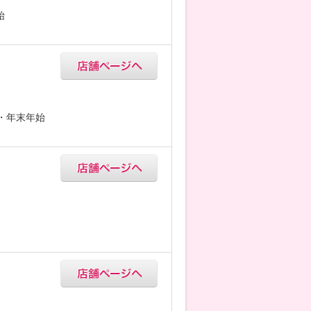
始
5・年末年始