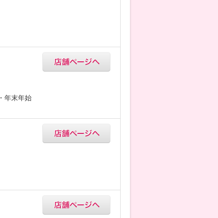
5・年末年始
F