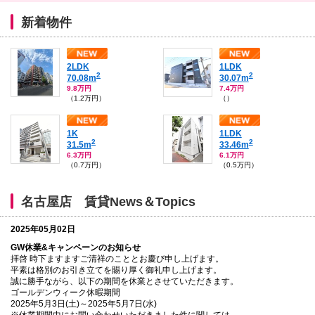
本
文
新着物件
に
移
動
し
2LDK
1LDK
ま
2
2
70.08m
30.07m
す
9.8万円
7.4万円
フ
（1.2万円）
（）
ッ
タ
情
1K
1LDK
報
2
2
31.5m
33.46m
に
6.3万円
6.1万円
移
（0.7万円）
（0.5万円）
動
し
ま
名古屋店 賃貸News＆Topics
す
2025年05月02日
GW休業&キャンペーンのお知らせ
拝啓 時下ますますご清祥のこととお慶び申し上げます。
平素は格別のお引き立てを賜り厚く御礼申し上げます。
誠に勝手ながら、以下の期間を休業とさせていただきます。
ゴールデンウィーク休暇期間
2025年5月3日(土)～2025年5月7日(水)
※休業期間中にお問い合わせいただきました件に関しては、