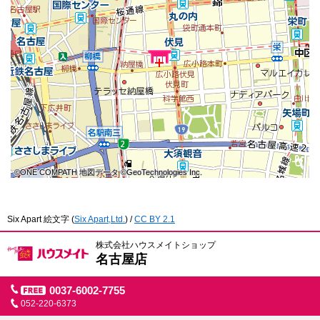
©ONE COMPATH 地図データ ©GeoTechnologies Inc.
©ONE COMPATH 地図データ ©GeoTechnologies Inc.
©ONE COMPATH 地図データ ©GeoTechnologies Inc.
©ONE COMPATH 地図データ ©GeoTechnologies Inc.
©ONE COMPATH 地図データ ©GeoTechnologies Inc.
©ONE COMPATH 地図データ ©GeoTechnologies Inc.
©ONE COMPATH 地図データ ©GeoTechnologies Inc.
©ONE COMPATH 地図データ ©GeoTechnologies Inc.
©ONE COMPATH 地図データ ©GeoTechnologies Inc.
Six Apart 絵文字
(
Six Apart,Ltd.
) /
CC BY 2.1
株式会社ハウスメイトショップ
名古屋店
0037-6002-7755
052-220-6373