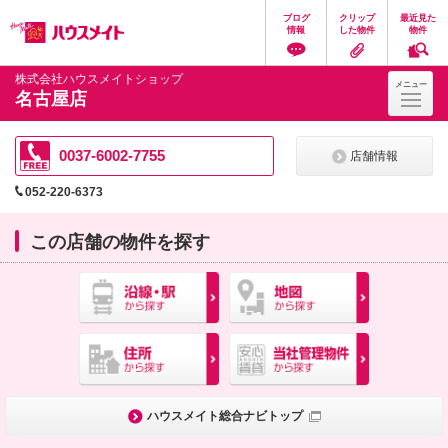
ペ
ペ
こ
こ
こ
ブログ
クリップ
最近見た
ー
ー
こ
こ
こ
情報
した物件
物件
ジ
ジ
か
か
か
の
内
ら
ら
ら
先
を
ヘ
本
フ
株式会社ハウスメイトショップ
メニュー
頭
移
ッ
文
ッ
名古屋店
に
動
ダ
に
タ
な
す
情
な
情
り
る
報
り
報
ま
た
に
ま
に
0037-6002-7755
店舗情報
す。
め
な
す。
な
の
り
り
052-220-6373
リ
ま
ま
ン
す。
す。
ク
この店舗の物件を探す
で
す。
ヘ
ッ
ダ
情
報
に
移
動
し
ハウスメイト総合ナビトップ
ま
す