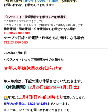
ご来店不要の
【オンライン内見・IT重説】
も可能です♪
お問い合わせ、お待ちしております!!
《ハウスメイト管理物件にお住まいのお客様》
ご入居中のトラブルにつきましては、
ハウスメイトサービスセンター(24時間受付)へご連絡をお願い致します。
携帯電話・固定電話・公衆電話からお掛けになる場合
TEL:0570-00-6789
ケーブル回線・IP電話・PHSからお掛けになる場合
TEL:03-3590-0435
2025年12月01日
ハウスメイトショップ浦和店からのお知らせ
★年末年始休業のお知らせ★
年末年始は、下記の通り休業させていただきます。
《休業期間》
12月26日(金)PM～1月3日(土)
1月4日(日)午前10時より
年明けは
営業いたします。
※
年内の営業は、12/26(金)
12時
までとなります。
※メール、FAXでのお問い合わせにつきましても、