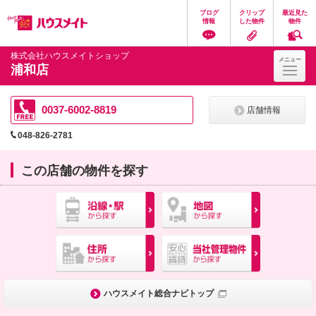
ペ
ペ
こ
こ
こ
ブログ
クリップ
最近見た
ー
ー
こ
こ
こ
情報
した物件
物件
ジ
ジ
か
か
か
の
内
ら
ら
ら
先
を
ヘ
本
フ
株式会社ハウスメイトショップ
メニュー
頭
移
ッ
文
ッ
浦和店
に
動
ダ
に
タ
な
す
情
な
情
り
る
報
り
報
ま
た
に
ま
に
0037-6002-8819
店舗情報
す。
め
な
す。
な
の
り
り
048-826-2781
リ
ま
ま
ン
す。
す。
ク
この店舗の物件を探す
で
す。
ヘ
ッ
ダ
情
報
に
移
動
し
ハウスメイト総合ナビトップ
ま
す