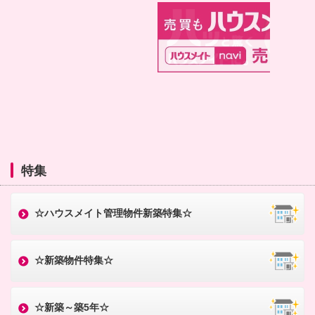
本
文
に
移
動
し
ま
す
フ
ッ
タ
情
報
に
移
特集
動
し
ま
す
☆ハウスメイト管理物件新築特集☆
☆新築物件特集☆
☆新築～築5年☆