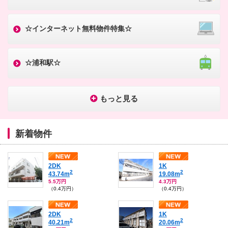
☆インターネット無料物件特集☆
☆浦和駅☆
もっと見る
新着物件
2DK
1K
2
2
43.74m
19.08m
5.5万円
4.3万円
（0.4万円）
（0.4万円）
2DK
1K
2
2
40.21m
20.06m