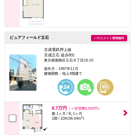
ピュアフィールド立石
ハウスメイト管理物件
京成電鉄押上線
京成立石 徒歩8分
東京都葛飾区立石８丁目16-10
築年月：1997年11月
建物階数：地上4階建て
8.7万円
（＋管理費8,000円）
敷 1ヶ月 / 礼 1ヶ月
2
1階 / 1DK(36.04m
)