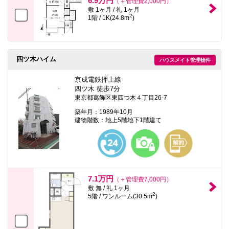
6.9万円
（＋管理費2,000円）
敷 1ヶ月 / 礼 1ヶ月
2
1階 / 1K(24.8m
)
四ツ木ハイム
ハウスメイト管理物件
京成電鉄押上線
四ツ木 徒歩7分
東京都葛飾区東四つ木４丁目26-7
築年月：1989年10月
建物階数：地上5階地下1階建て
7.1万円
（＋管理費7,000円）
敷 無 / 礼 1ヶ月
2
5階 / ワンルーム(30.5m
)