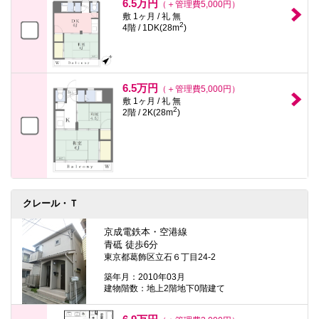
6.5万円
（＋管理費5,000円）
敷 1ヶ月 / 礼 無
2
4階 / 1DK(28m
)
6.5万円
（＋管理費5,000円）
敷 1ヶ月 / 礼 無
2
2階 / 2K(28m
)
クレール・Ｔ
京成電鉄本・空港線
青砥 徒歩6分
東京都葛飾区立石６丁目24-2
築年月：2010年03月
建物階数：地上2階地下0階建て