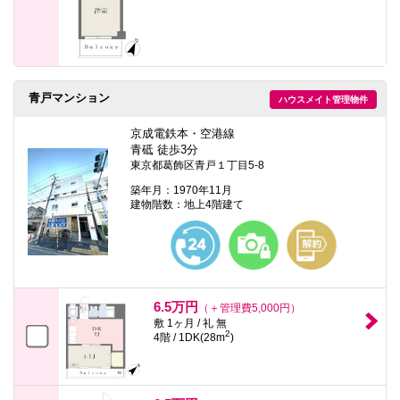
青戸マンション
ハウスメイト管理物件
京成電鉄本・空港線
青砥 徒歩3分
東京都葛飾区青戸１丁目5-8
築年月：1970年11月
建物階数：地上4階建て
6.5万円
（＋管理費5,000円）
敷 1ヶ月 / 礼 無
2
4階 / 1DK(28m
)