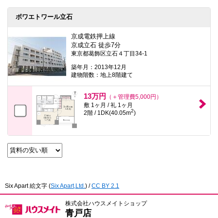
ボワエトワール立石
京成電鉄押上線
京成立石 徒歩7分
東京都葛飾区立石４丁目34-1
築年月：2013年12月
建物階数：地上8階建て
13万円
（＋管理費5,000円）
敷 1ヶ月 / 礼 1ヶ月
2
2階 / 1DK(40.05m
)
Six Apart 絵文字
(
Six Apart,Ltd.
) /
CC BY 2.1
株式会社ハウスメイトショップ
青戸店