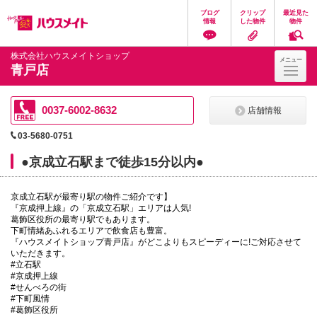
ペ
ペ
こ
こ
こ
ブログ
クリップ
最近見た
ー
ー
こ
こ
こ
情報
した物件
物件
ジ
ジ
か
か
か
の
内
ら
ら
ら
先
を
ヘ
本
フ
株式会社ハウスメイトショップ
メニュー
頭
移
ッ
文
ッ
青戸店
に
動
ダ
に
タ
な
す
情
な
情
り
る
報
り
報
ま
た
に
ま
に
0037-6002-8632
店舗情報
す。
め
な
す。
な
の
り
り
03-5680-0751
リ
ま
ま
ン
す。
す。
●京成立石駅まで徒歩15分以内●
ク
で
す。
京成立石駅が最寄り駅の物件ご紹介です】
ヘ
『京成押上線』の「京成立石駅」エリアは人気!
ッ
葛飾区役所の最寄り駅でもあります。
ダ
下町情緒あふれるエリアで飲食店も豊富。
情
『ハウスメイトショップ青戸店』がどこよりもスピーディーに!ご対応させて
報
いただきます。
に
#立石駅
移
#京成押上線
動
#せんべろの街
し
#下町風情
ま
#葛飾区役所
す