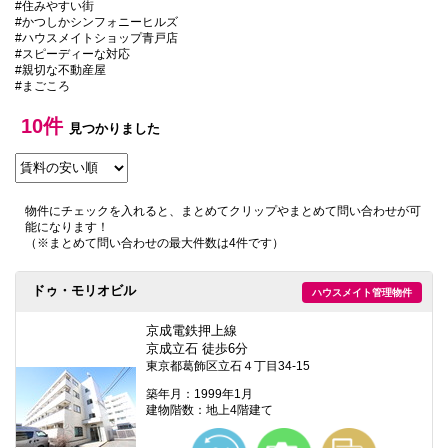
#住みやすい街
本
#かつしかシンフォニーヒルズ
文
#ハウスメイトショップ青戸店
に
#スピーディーな対応
移
#親切な不動産屋
動
#まごころ
し
ま
す
10件
見つかりました
フ
ッ
タ
情
報
物件にチェックを入れると、まとめてクリップやまとめて問い合わせが可
に
能になります！
移
（※まとめて問い合わせの最大件数は4件です）
動
し
ま
ドゥ・モリオビル
ハウスメイト管理物件
す
京成電鉄押上線
京成立石 徒歩6分
東京都葛飾区立石４丁目34-15
築年月：1999年1月
建物階数：地上4階建て