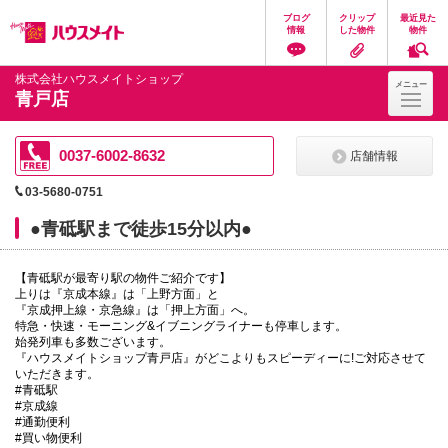
ペ
ペ
こ
こ
こ
ブログ
クリップ
最近見た
ー
ー
こ
こ
こ
情報
した物件
物件
ジ
ジ
か
か
か
の
内
ら
ら
ら
先
を
ヘ
本
フ
株式会社ハウスメイトショップ
メニュー
頭
移
ッ
文
ッ
青戸店
に
動
ダ
に
タ
な
す
情
な
情
り
る
報
り
報
ま
た
に
ま
に
0037-6002-8632
店舗情報
す。
め
な
す。
な
の
り
り
03-5680-0751
リ
ま
ま
ン
す。
す。
●青砥駅まで徒歩15分以内●
ク
で
す。
【青砥駅が最寄り駅の物件ご紹介です】
ヘ
上りは『京成本線』は「上野方面」と
ッ
『京成押上線・京急線』は「押上方面」へ。
ダ
特急・快速・モーニング&イブニングライナーも停車します。
情
始発列車も多数ございます。
報
『ハウスメイトショップ青戸店』がどこよりもスピーディーに!ご対応させて
に
いただきます。
移
#青砥駅
動
#京成線
し
#通勤便利
ま
#買い物便利
す