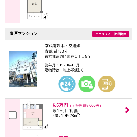
青戸マンション
ハウスメイト管理物件
京成電鉄本・空港線
青砥 徒歩3分
東京都葛飾区青戸１丁目5-8
築年月：1970年11月
建物階数：地上4階建て
6.5万円
（＋管理費5,000円）
敷 1ヶ月 / 礼 無
2
4階 / 1DK(28m
)