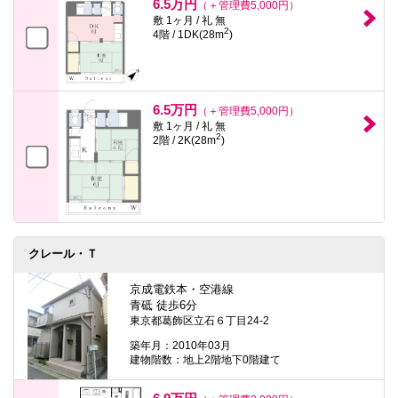
6.5万円
（＋管理費5,000円）
敷 1ヶ月 / 礼 無
2
4階 / 1DK(28m
)
6.5万円
（＋管理費5,000円）
敷 1ヶ月 / 礼 無
2
2階 / 2K(28m
)
クレール・Ｔ
京成電鉄本・空港線
青砥 徒歩6分
東京都葛飾区立石６丁目24-2
築年月：2010年03月
建物階数：地上2階地下0階建て