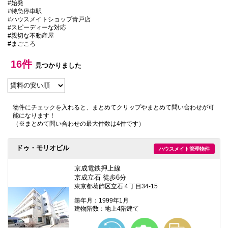
#始発
本
#特急停車駅
文
#ハウスメイトショップ青戸店
に
#スピーディーな対応
移
#親切な不動産屋
動
#まごころ
し
ま
す
16件
見つかりました
フ
ッ
タ
情
報
物件にチェックを入れると、まとめてクリップやまとめて問い合わせが可
に
能になります！
移
（※まとめて問い合わせの最大件数は4件です）
動
し
ま
ドゥ・モリオビル
ハウスメイト管理物件
す
京成電鉄押上線
京成立石 徒歩6分
東京都葛飾区立石４丁目34-15
築年月：1999年1月
建物階数：地上4階建て