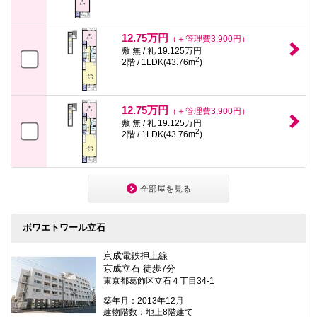
12.75万円
（＋管理費3,900円）
敷 無 / 礼 19.125万円
2
2階 / 1LDK(43.76m
)
12.75万円
（＋管理費3,900円）
敷 無 / 礼 19.125万円
2
2階 / 1LDK(43.76m
)
全部屋を見る
ボワエトワール立石
京成電鉄押上線
京成立石 徒歩7分
東京都葛飾区立石４丁目34-1
築年月：2013年12月
建物階数：地上8階建て