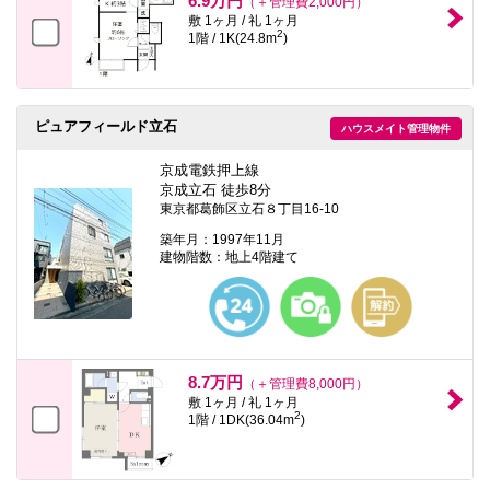
6.9万円
（＋管理費2,000円）
敷 1ヶ月 / 礼 1ヶ月
2
1階 / 1K(24.8m
)
ピュアフィールド立石
ハウスメイト管理物件
京成電鉄押上線
京成立石 徒歩8分
東京都葛飾区立石８丁目16-10
築年月：1997年11月
建物階数：地上4階建て
8.7万円
（＋管理費8,000円）
敷 1ヶ月 / 礼 1ヶ月
2
1階 / 1DK(36.04m
)