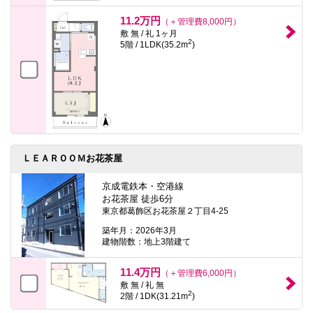
11.2万円
（＋管理費8,000円）
敷 無 / 礼 1ヶ月
2
5階 / 1LDK(35.2m
)
ＬＥＡＲＯＯＭお花茶屋
京成電鉄本・空港線
お花茶屋 徒歩6分
東京都葛飾区お花茶屋２丁目4-25
築年月：2026年3月
建物階数：地上3階建て
11.4万円
（＋管理費6,000円）
敷 無 / 礼 無
2
2階 / 1DK(31.21m
)