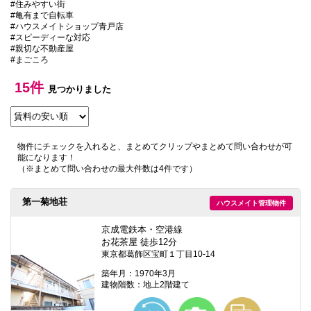
#住みやすい街
本
#亀有まで自転車
文
#ハウスメイトショップ青戸店
に
#スピーディーな対応
移
#親切な不動産屋
動
#まごころ
し
ま
す
15件
見つかりました
フ
ッ
タ
情
報
物件にチェックを入れると、まとめてクリップやまとめて問い合わせが可
に
能になります！
移
（※まとめて問い合わせの最大件数は4件です）
動
し
ま
第一菊地荘
ハウスメイト管理物件
す
京成電鉄本・空港線
お花茶屋 徒歩12分
東京都葛飾区宝町１丁目10-14
築年月：1970年3月
建物階数：地上2階建て