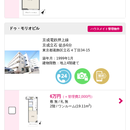
ドゥ・モリオビル
ハウスメイト管理物件
京成電鉄押上線
京成立石 徒歩6分
東京都葛飾区立石４丁目34-15
築年月：1999年1月
建物階数：地上4階建て
6万円
（＋管理費2,000円）
敷 無 / 礼 無
2
2階 / ワンルーム(19.11m
)