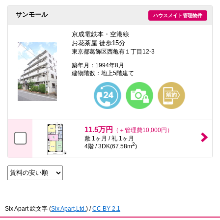
サンモール
ハウスメイト管理物件
京成電鉄本・空港線
お花茶屋 徒歩15分
東京都葛飾区西亀有１丁目12-3
築年月：1994年8月
建物階数：地上5階建て
11.5万円
（＋管理費10,000円）
敷 1ヶ月 / 礼 1ヶ月
2
4階 / 3DK(67.58m
)
Six Apart 絵文字
(
Six Apart,Ltd.
) /
CC BY 2.1