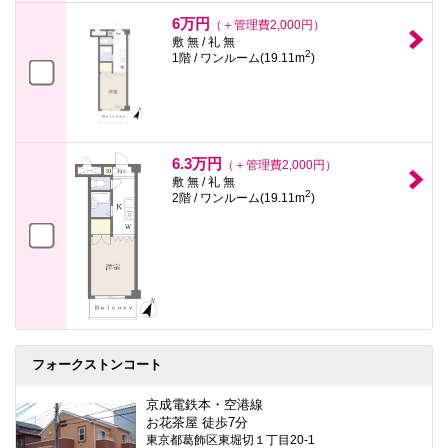
6万円
（＋管理費2,000円）
敷 無 / 礼 無
2
1階 / ワンルーム(19.11m
)
6.3万円
（＋管理費2,000円）
敷 無 / 礼 無
2
2階 / ワンルーム(19.11m
)
フォークストンコート
京成電鉄本・空港線
お花茶屋 徒歩7分
東京都葛飾区東堀切１丁目20-1