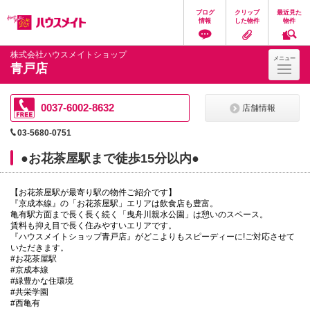
ペ
ペ
こ
こ
こ
ブログ
クリップ
最近見た
ー
ー
こ
こ
こ
情報
した物件
物件
ジ
ジ
か
か
か
の
内
ら
ら
ら
先
を
ヘ
本
フ
株式会社ハウスメイトショップ
メニュー
頭
移
ッ
文
ッ
青戸店
に
動
ダ
に
タ
な
す
情
な
情
り
る
報
り
報
ま
た
に
ま
に
0037-6002-8632
店舗情報
す。
め
な
す。
な
の
り
り
03-5680-0751
リ
ま
ま
ン
す。
す。
●お花茶屋駅まで徒歩15分以内●
ク
で
す。
【お花茶屋駅が最寄り駅の物件ご紹介です】
ヘ
『京成本線』の「お花茶屋駅」エリアは飲食店も豊富。
ッ
亀有駅方面まで長く長く続く「曳舟川親水公園」は憩いのスペース。
ダ
賃料も抑え目で長く住みやすいエリアです。
情
『ハウスメイトショップ青戸店』がどこよりもスピーディーに!ご対応させて
報
いただきます。
に
#お花茶屋駅
移
#京成本線
動
#緑豊かな住環境
し
#共栄学園
ま
#西亀有
す