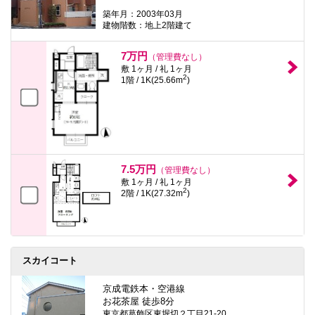
築年月：2003年03月
建物階数：地上2階建て
7万円
（管理費なし）
敷 1ヶ月 / 礼 1ヶ月
2
1階 / 1K(25.66m
)
7.5万円
（管理費なし）
敷 1ヶ月 / 礼 1ヶ月
2
2階 / 1K(27.32m
)
スカイコート
京成電鉄本・空港線
お花茶屋 徒歩8分
東京都葛飾区東堀切２丁目21-20