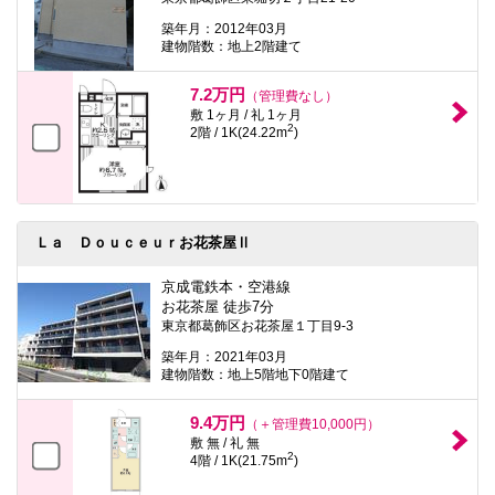
築年月：2012年03月
建物階数：地上2階建て
7.2万円
（管理費なし）
敷 1ヶ月 / 礼 1ヶ月
2
2階 / 1K(24.22m
)
Ｌａ Ｄｏｕｃｅｕｒお花茶屋Ⅱ
京成電鉄本・空港線
お花茶屋 徒歩7分
東京都葛飾区お花茶屋１丁目9-3
築年月：2021年03月
建物階数：地上5階地下0階建て
9.4万円
（＋管理費10,000円）
敷 無 / 礼 無
2
4階 / 1K(21.75m
)