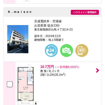
Ｋ．ｍａｉｓｏｎ
ハウスメイト管理物件
京成電鉄本・空港線
お花茶屋 徒歩13分
東京都葛飾区白鳥４丁目14-23
築年月：2024年12月
建物階数：地上5階建て
10.7万円
（＋管理費8,000円）
敷 無 / 礼 2ヶ月
2
2階 / 1LDK(35.2m
)