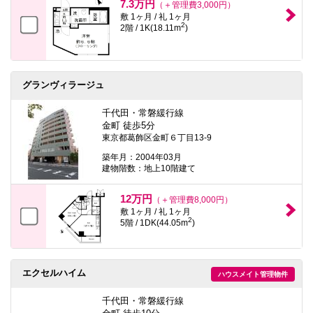
7.3万円
（＋管理費3,000円）
敷 1ヶ月 / 礼 1ヶ月
2
2階 / 1K(18.11m
)
グランヴィラージュ
千代田・常磐緩行線
金町 徒歩5分
東京都葛飾区金町６丁目13-9
築年月：2004年03月
建物階数：地上10階建て
12万円
（＋管理費8,000円）
敷 1ヶ月 / 礼 1ヶ月
2
5階 / 1DK(44.05m
)
エクセルハイム
ハウスメイト管理物件
千代田・常磐緩行線