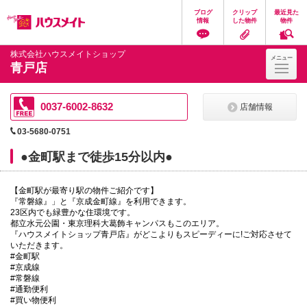
ペ
ペ
こ
こ
こ
ブログ
クリップ
最近見た
ー
ー
こ
こ
こ
情報
した物件
物件
ジ
ジ
か
か
か
の
内
ら
ら
ら
先
を
ヘ
本
フ
株式会社ハウスメイトショップ
メニュー
頭
移
ッ
文
ッ
青戸店
に
動
ダ
に
タ
な
す
情
な
情
り
る
報
り
報
ま
た
に
ま
に
0037-6002-8632
店舗情報
す。
め
な
す。
な
の
り
り
03-5680-0751
リ
ま
ま
ン
す。
す。
●金町駅まで徒歩15分以内●
ク
で
す。
【金町駅が最寄り駅の物件ご紹介です】
ヘ
『常磐線』」と『京成金町線』を利用できます。
ッ
23区内でも緑豊かな住環境です。
ダ
都立水元公園・東京理科大葛飾キャンパスもこのエリア。
情
『ハウスメイトショップ青戸店』がどこよりもスピーディーに!ご対応させて
報
いただきます。
に
#金町駅
移
#京成線
動
#常磐線
し
#通勤便利
ま
#買い物便利
す