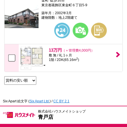
金町 徒歩10分
東京都葛飾区東金町６丁目5-9
築年月：2002年3月
建物階数：地上2階建て
13万円
（＋管理費4,000円）
敷 無 / 礼 1ヶ月
2
1階 / 2DK(65.16m
)
Six Apart 絵文字
(
Six Apart,Ltd.
) /
CC BY 2.1
株式会社ハウスメイトショップ
青戸店