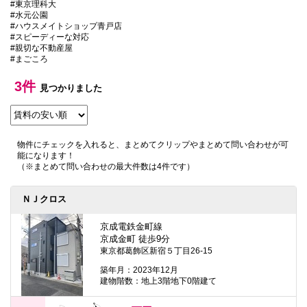
#東京理科大
本
#水元公園
文
#ハウスメイトショップ青戸店
に
#スピーディーな対応
移
#親切な不動産屋
動
#まごころ
し
ま
す
3件
見つかりました
フ
ッ
タ
情
報
物件にチェックを入れると、まとめてクリップやまとめて問い合わせが可
に
能になります！
移
（※まとめて問い合わせの最大件数は4件です）
動
し
ま
ＮＪクロス
す
京成電鉄金町線
京成金町 徒歩9分
東京都葛飾区新宿５丁目26-15
築年月：2023年12月
建物階数：地上3階地下0階建て