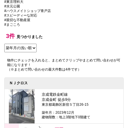
#東京理科大
本
#水元公園
文
#ハウスメイトショップ青戸店
に
#スピーディーな対応
移
#親切な不動産屋
動
#まごころ
し
ま
す
3件
見つかりました
フ
ッ
タ
情
報
物件にチェックを入れると、まとめてクリップやまとめて問い合わせが可
に
能になります！
移
（※まとめて問い合わせの最大件数は4件です）
動
し
ま
ＮＪクロス
す
京成電鉄金町線
京成金町 徒歩9分
東京都葛飾区新宿５丁目26-15
築年月：2023年12月
建物階数：地上3階地下0階建て