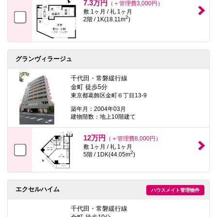
7.3万円
（＋管理費3,000円）
敷 1ヶ月 / 礼 1ヶ月
2
2階 / 1K(18.11m
)
グランヴィラージュ
千代田・常磐緩行線
金町 徒歩5分
東京都葛飾区金町６丁目13-9
築年月：2004年03月
建物階数：地上10階建て
12万円
（＋管理費8,000円）
敷 1ヶ月 / 礼 1ヶ月
2
5階 / 1DK(44.05m
)
エクセルハイム
ハウスメイト管理物件
千代田・常磐緩行線