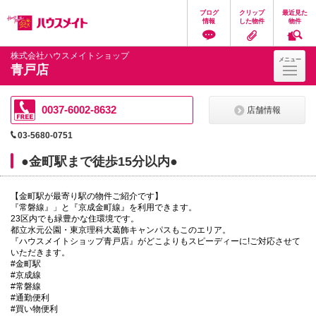
ペ
ペ
こ
こ
こ
ブログ
クリップ
最近見た
ー
ー
こ
こ
こ
情報
した物件
物件
ジ
ジ
か
か
か
の
内
ら
ら
ら
先
を
ヘ
本
フ
株式会社ハウスメイトショップ
メニュー
頭
移
ッ
文
ッ
青戸店
に
動
ダ
に
タ
な
す
情
な
情
り
る
報
り
報
ま
た
に
ま
に
0037-6002-8632
店舗情報
す。
め
な
す。
な
の
り
り
03-5680-0751
リ
ま
ま
ン
す。
す。
●金町駅まで徒歩15分以内●
ク
で
す。
【金町駅が最寄り駅の物件ご紹介です】
ヘ
『常磐線』」と『京成金町線』を利用できます。
ッ
23区内でも緑豊かな住環境です。
ダ
都立水元公園・東京理科大葛飾キャンパスもこのエリア。
情
『ハウスメイトショップ青戸店』がどこよりもスピーディーに!ご対応させて
報
いただきます。
に
#金町駅
移
#京成線
動
#常磐線
し
#通勤便利
ま
#買い物便利
す