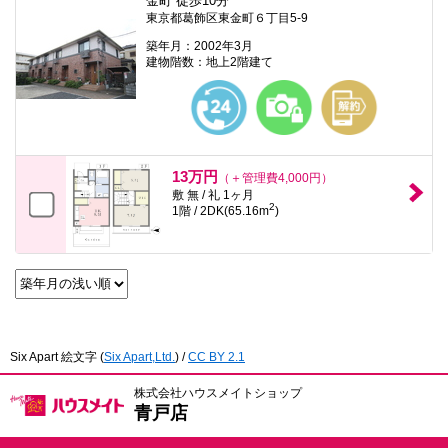
金町 徒歩10分
東京都葛飾区東金町６丁目5-9
築年月：2002年3月
建物階数：地上2階建て
13万円
（＋管理費4,000円）
敷 無 / 礼 1ヶ月
2
1階 / 2DK(65.16m
)
Six Apart 絵文字
(
Six Apart,Ltd.
) /
CC BY 2.1
株式会社ハウスメイトショップ
青戸店