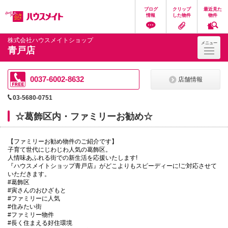
ペ
ペ
こ
こ
こ
ブログ
クリップ
最近見た
ー
ー
こ
こ
こ
情報
した物件
物件
ジ
ジ
か
か
か
の
内
ら
ら
ら
先
を
ヘ
本
フ
株式会社ハウスメイトショップ
メニュー
頭
移
ッ
文
ッ
青戸店
に
動
ダ
に
タ
な
す
情
な
情
り
る
報
り
報
ま
た
に
ま
に
0037-6002-8632
店舗情報
す。
め
な
す。
な
の
り
り
03-5680-0751
リ
ま
ま
ン
す。
す。
☆葛飾区内・ファミリーお勧め☆
ク
で
す。
【ファミリーお勧め物件のご紹介です】
ヘ
子育て世代にじわじわ人気の葛飾区。
ッ
人情味あふれる街での新生活を応援いたします!
ダ
『ハウスメイトショップ青戸店』がどこよりもスピーディーに!ご対応させて
情
いただきます。
報
#葛飾区
に
#寅さんのおひざもと
移
#ファミリーに人気
動
#住みたい街
し
#ファミリー物件
ま
#長く住まえる好住環境
す