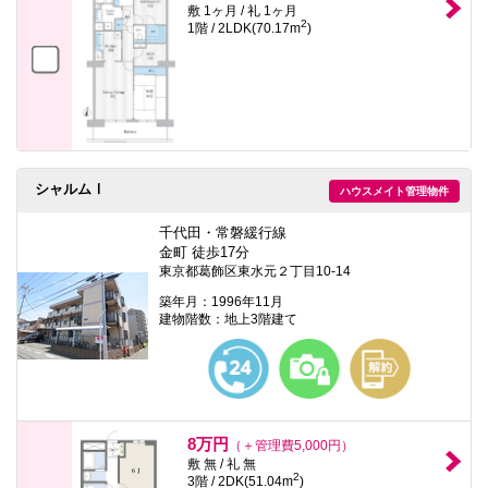
敷 1ヶ月 / 礼 1ヶ月
2
1階 / 2LDK(70.17m
)
シャルムⅠ
ハウスメイト管理物件
千代田・常磐緩行線
金町 徒歩17分
東京都葛飾区東水元２丁目10-14
築年月：1996年11月
建物階数：地上3階建て
8万円
（＋管理費5,000円）
敷 無 / 礼 無
2
3階 / 2DK(51.04m
)