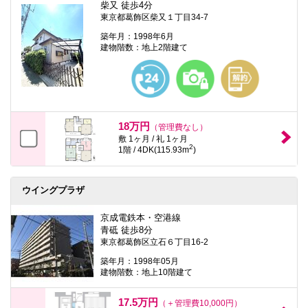
柴又 徒歩4分
東京都葛飾区柴又１丁目34-7
築年月：1998年6月
建物階数：地上2階建て
18万円
（管理費なし）
敷 1ヶ月 / 礼 1ヶ月
2
1階 / 4DK(115.93m
)
ウイングプラザ
京成電鉄本・空港線
青砥 徒歩8分
東京都葛飾区立石６丁目16-2
築年月：1998年05月
建物階数：地上10階建て
17.5万円
（＋管理費10,000円）