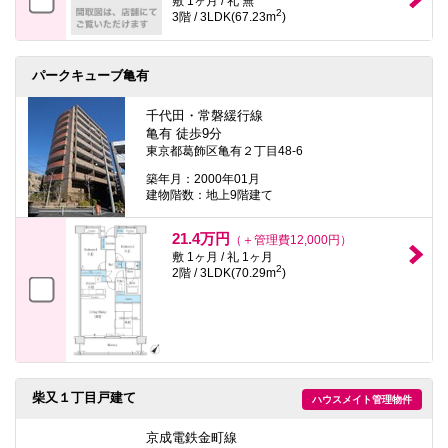
敷 1ヶ月 / 礼 無
2
3階 / 3LDK(67.23m
)
パークキューブ亀有
千代田・常磐緩行線
亀有 徒歩9分
東京都葛飾区亀有２丁目48-6
築年月：2000年01月
建物階数：地上9階建て
21.4万円
（＋管理費12,000円）
敷 1ヶ月 / 礼 1ヶ月
2
2階 / 3LDK(70.29m
)
柴又１丁目戸建て
ハウスメイト管理物件
京成電鉄金町線