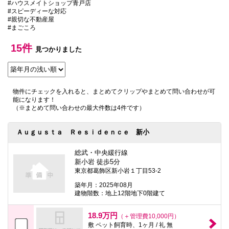
#ハウスメイトショップ青戸店
本
#スピーディーな対応
文
#親切な不動産屋
に
#まごころ
移
動
し
15件
見つかりました
ま
す
フ
ッ
タ
物件にチェックを入れると、まとめてクリップやまとめて問い合わせが可
情
能になります！
報
（※まとめて問い合わせの最大件数は4件です）
に
移
動
Ａｕｇｕｓｔａ Ｒｅｓｉｄｅｎｃｅ 新小
し
ま
す
総武・中央緩行線
新小岩 徒歩5分
東京都葛飾区新小岩１丁目53-2
築年月：2025年08月
建物階数：地上12階地下0階建て
18.9万円
（＋管理費10,000円）
敷 ペット飼育時、1ヶ月 / 礼 無