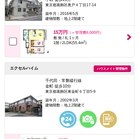
東京都葛飾区奥戸４丁目17-14
築年月：2016年5月
建物階数：地上2階建て
15万円
（＋管理費6,000円）
敷 無 / 礼 1ヶ月
2
1階 / 2LDK(55.4m
)
エクセルハイム
ハウスメイト管理物件
千代田・常磐緩行線
金町 徒歩10分
東京都葛飾区東金町６丁目5-9
築年月：2002年3月
建物階数：地上2階建て