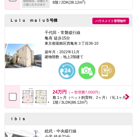
2
6階 / 2DK(38.12m
)
Ｌｕｌｕ ｍａｌｕ５号棟
ハウスメイト管理物件
千代田・常磐緩行線
亀有 徒歩15分
東京都葛飾区西亀有３丁目36-10
築年月：2022年11月
建物階数：地上2階建て
24万円
（＋管理費7,000円）
敷 1ヶ月（ペット飼育時、2ヶ月） / 礼 1ヶ月
2
1階 / 3LDK(86.12m
)
ｉｂｉｓ
総武・中央緩行線
小岩 徒歩21分