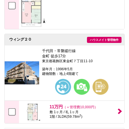
ウィング２０
ハウスメイト管理物件
千代田・常磐緩行線
金町 徒歩17分
東京都葛飾区東金町７丁目11-10
築年月：1996年5月
建物階数：地上4階建て
11万円
（＋管理費10,000円）
敷 1ヶ月 / 礼 1ヶ月
2
1階 / 3LDK(59.78m
)