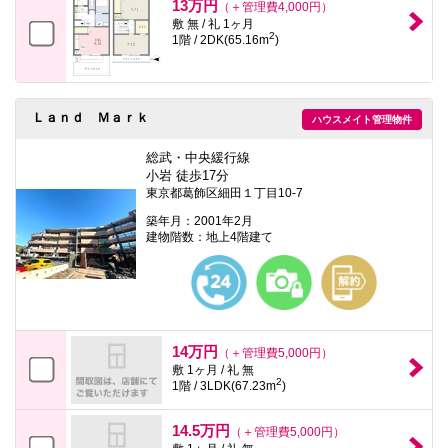
13万円
（＋管理費4,000円）
敷 無 / 礼 1ヶ月
2
1階 / 2DK(65.16m
)
Ｌａｎｄ Ｍａｒｋ
ハウスメイト管理物件
総武・中央緩行線
小岩 徒歩17分
東京都葛飾区細田１丁目10-7
築年月：2001年2月
建物階数：地上4階建て
14万円
（＋管理費5,000円）
敷 1ヶ月 / 礼 無
2
1階 / 3LDK(67.23m
)
14.5万円
（＋管理費5,000円）