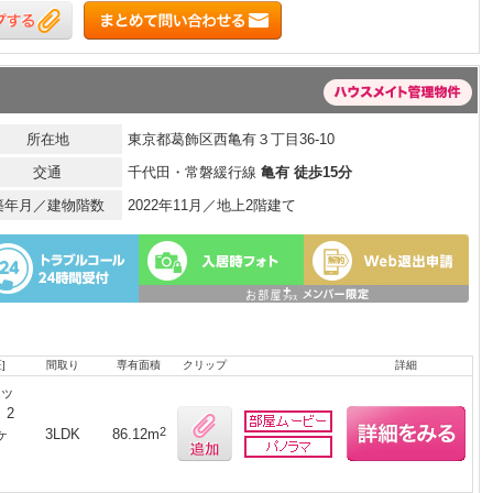
所在地
東京都葛飾区西亀有３丁目36-10
交通
千代田・常磐緩行線
亀有 徒歩15分
築年月／建物階数
2022年11月／地上2階建て
]
間取り
専有面積
クリップ
詳細
ペッ
、2
2
ヶ
3LDK
86.12m