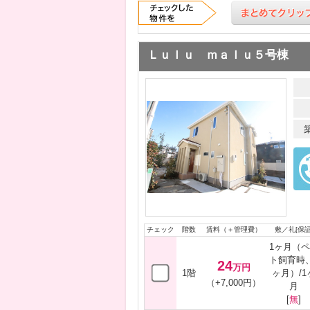
Ｌｕｌｕ ｍａｌｕ５号棟
チェック
階数
賃料（＋管理費）
敷／礼[保証
1ヶ月（
ト飼育時
24
万円
1階
ヶ月）/1
（+7,000円）
月
[
無
]