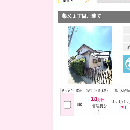
柴又１丁目戸建て
チェック
階数
賃料（＋管理費）
敷／礼[保証
18
万円
1ヶ月/1ヶ
1階
（管理費な
[
無
]
し）