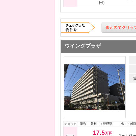
円）
ウイングプラザ
チェック
階数
賃料（＋管理費）
敷／礼[保証
17.5
万円
1ヶ月/1