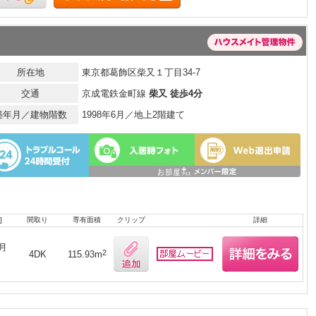
所在地
東京都葛飾区柴又１丁目34-7
交通
京成電鉄金町線
柴又 徒歩4分
築年月／建物階数
1998年6月／地上2階建て
]
間取り
専有面積
クリップ
詳細
月
2
4DK
115.93m