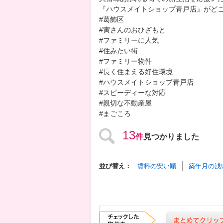
『ハウスメイトショップ青戸店』がどこ
#葛飾区
#寅さんのおひざもと
#ファミリーに人気
#住みたい街
#ファミリー物件
#長く住まえる好住環境
#ハウスメイトショップ青戸店
#スピーディーな対応
#親切な不動産屋
#まごころ
13
件
見つかりました
並び替え：
賃料の安い順
築年月の浅