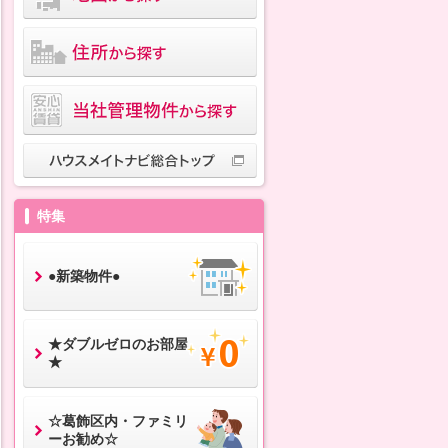
特集
●新築物件●
★ダブルゼロのお部屋
★
☆葛飾区内・ファミリ
ーお勧め☆