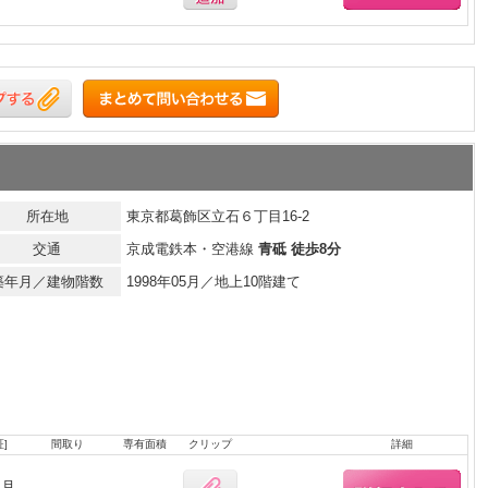
所在地
東京都葛飾区立石６丁目16-2
交通
京成電鉄本・空港線
青砥 徒歩8分
築年月／建物階数
1998年05月／地上10階建て
]
間取り
専有面積
クリップ
詳細
ヶ月