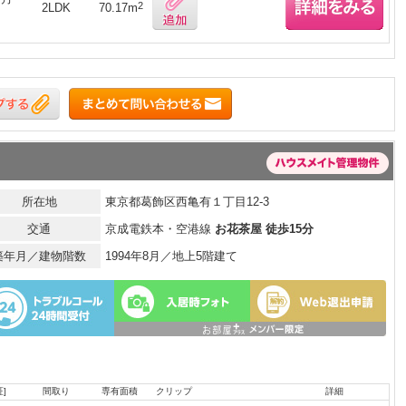
2
2LDK
70.17m
所在地
東京都葛飾区西亀有１丁目12-3
交通
京成電鉄本・空港線
お花茶屋 徒歩15分
築年月／建物階数
1994年8月／地上5階建て
]
間取り
専有面積
クリップ
詳細