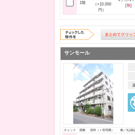
1階
（+10,000
[
無
]
円）
サンモール
チェック
階数
賃料（＋管理費）
敷／礼[保証