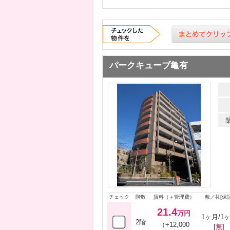
パークキューブ亀有
チェック
階数
賃料（＋管理費）
敷／礼[保証
21.4
万円
1ヶ月/1
2階
（+12,000
[
無
]