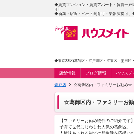
◆賃貸マンション・賃貸アパート・賃貸一戸
そ!
◆新築・駅近・ペット飼育可・楽器演奏可、
◆東京23区(葛飾区・江戸川区・江東区・墨田区・
店舗情報
ブログ情報
ハウスメ
青戸店
☆葛飾区内・ファミリーお勧め☆
☆葛飾区内・ファミリーお勧
【ファミリーお勧め物件のご紹介です
子育て世代にじわじわ人気の葛飾区。
人情味あふれる街での新生活を応援いた