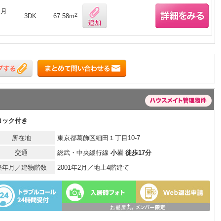
ヶ月
2
3DK
67.58m
ロック付き
所在地
東京都葛飾区細田１丁目10-7
交通
総武・中央緩行線
小岩 徒歩17分
築年月／建物階数
2001年2月／地上4階建て