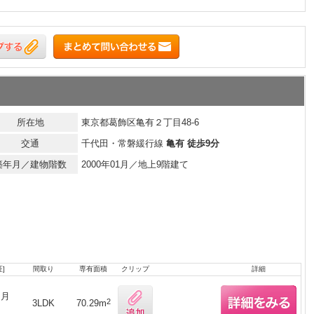
所在地
東京都葛飾区亀有２丁目48-6
交通
千代田・常磐緩行線
亀有 徒歩9分
築年月／建物階数
2000年01月／地上9階建て
]
間取り
専有面積
クリップ
詳細
ヶ月
2
3LDK
70.29m