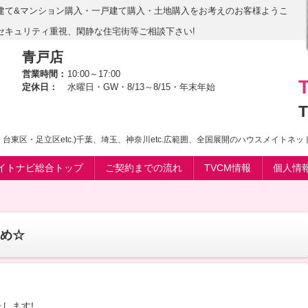
建て&マンション購入・一戸建て購入・土地購入をお考えのお客様ようこ
セキュリティ重視、閑静な住宅街等ご相談下さい!
青戸店
営業時間：
10:00～17:00
定休日：
水曜日・GW・8/13～8/15・年末年始
T
台東区・足立区etc.)千葉、埼玉、神奈川etc.広範囲、全国展開のハウスメイトネ
イトナビ総合トップ
ご契約までの流れ
TVCM情報
個人情
め☆
】
します!