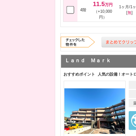
11.5
万円
1ヶ月/1
4階
（+10,000
[
無
]
円）
Ｌａｎｄ Ｍａｒｋ
おすすめポイント
人気の設備！オート