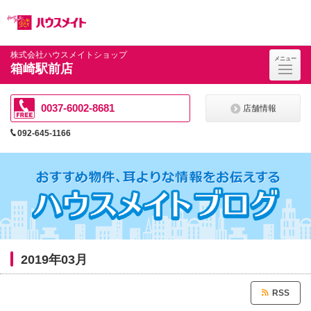
ペ
ペ
こ
こ
こ
ー
ー
こ
こ
こ
ジ
ジ
か
か
か
の
内
ら
ら
ら
先
を
ヘ
本
フ
株式会社ハウスメイトショップ
メニュー
頭
移
ッ
文
ッ
箱崎駅前店
に
動
ダ
に
タ
な
す
情
な
情
り
る
報
り
報
ま
た
に
ま
に
0037-6002-8681
店舗情報
す。
め
な
す。
な
の
り
り
092-645-1166
リ
ま
ま
ン
す。
す。
ク
で
す。
ヘ
ッ
ダ
情
報
に
2019年03月
移
動
し
RSS
ま
す