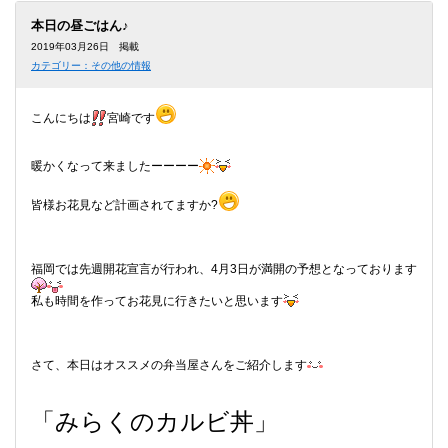
本
文
本日の昼ごはん♪
に
2019年03月26日 掲載
移
カテゴリー：その他の情報
動
し
ま
こんにちは
宮崎です
す
フ
ッ
暖かくなって来ましたーーーー
タ
情
報
皆様お花見など計画されてますか?
に
移
動
し
福岡では先週開花宣言が行われ、4月3日が満開の予想となっております
ま
す
私も時間を作ってお花見に行きたいと思います
さて、本日はオススメの弁当屋さんをご紹介します
「みらくのカルビ丼」