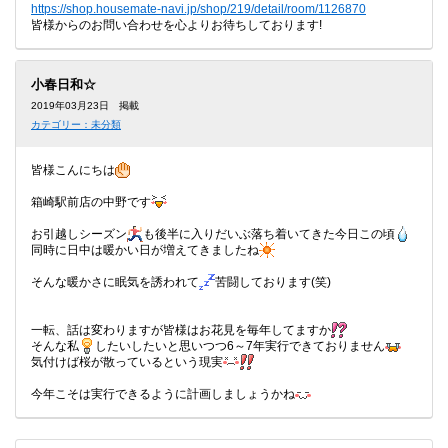
https://shop.housemate-navi.jp/shop/219/detail/room/1126870
皆様からのお問い合わせを心よりお待ちしております!
小春日和☆
2019年03月23日 掲載
カテゴリー：未分類
皆様こんにちは
箱崎駅前店の中野です
お引越しシーズン
も後半に入りだいぶ落ち着いてきた今日この頃
同時に日中は暖かい日が増えてきましたね
そんな暖かさに眠気を誘われて
苦闘しております(笑)
一転、話は変わりますが皆様はお花見を毎年してますか
そんな私
したいしたいと思いつつ6～7年実行できておりません
気付けば桜が散っているという現実
今年こそは実行できるように計画しましょうかね