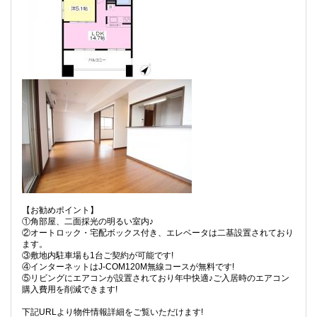
【お勧めポイント】
①角部屋、二面採光の明るい室内♪
②オートロック・宅配ボックス付き、エレベータは二基設置されており
ます。
③敷地内駐車場も1台ご契約が可能です!
④インターネットはJ-COM120M無線コースが無料です!
⑤リビングにエアコンが設置されており年中快適♪ご入居時のエアコン
購入費用を削減できます!
下記URLより物件情報詳細をご覧いただけます!