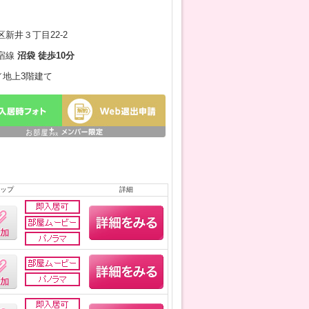
新井３丁目22-2
宿線
沼袋 徒歩10分
月／地上3階建て
ップ
詳細