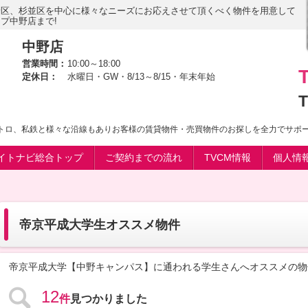
野区、杉並区を中心に様々なニーズにお応えさせて頂くべく物件を用意して
プ中野店まで!
中野店
営業時間：
10:00～18:00
定休日：
水曜日・GW・8/13～8/15・年末年始
T
メトロ、私鉄と様々な沿線もありお客様の賃貸物件・売買物件のお探しを全力でサポー
イトナビ総合トップ
ご契約までの流れ
TVCM情報
個人情
帝京平成大学生オススメ物件
帝京平成大学【中野キャンパス】に通われる学生さんへオススメの物
12
件
見つかりました