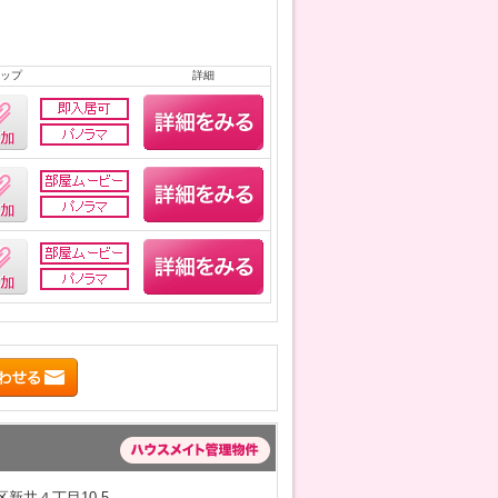
ップ
詳細
新井４丁目10-5