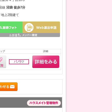
宿線
沼袋 徒歩7分
月／地上2階建て
ップ
詳細