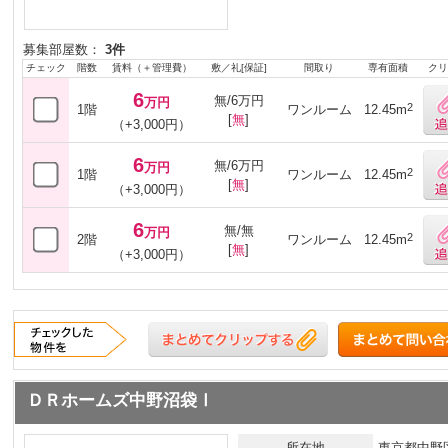
募集部屋数：
3件
チェック
階数
賃料（＋管理費）
敷／礼[保証]
間取り
専有面積
クリ
6
無/6万円
万円
2
1階
ワンルーム
12.45m
[
無
]
（+3,000円）
6
無/6万円
万円
2
1階
ワンルーム
12.45m
[
無
]
（+3,000円）
6
無/無
万円
2
2階
ワンルーム
12.45m
[
無
]
（+3,000円）
ＤＲホームズ中野沼袋Ⅰ
所在地
東京都中野区