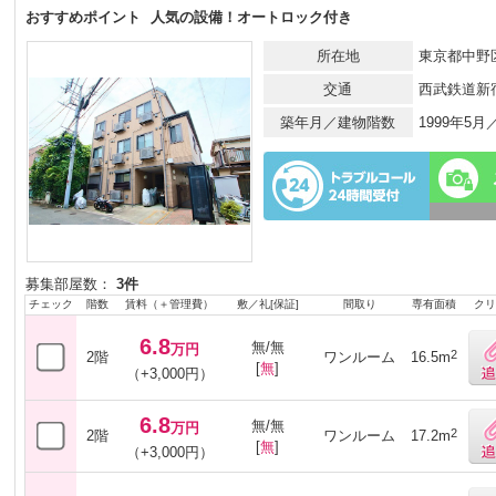
おすすめポイント
人気の設備！オートロック付き
所在地
東京都中野区
交通
西武鉄道新
築年月／建物階数
1999年5
募集部屋数：
3件
チェック
階数
賃料（＋管理費）
敷／礼[保証]
間取り
専有面積
クリ
6.8
無/無
万円
2
2階
ワンルーム
16.5m
[
無
]
（+3,000円）
6.8
無/無
万円
2
2階
ワンルーム
17.2m
[
無
]
（+3,000円）