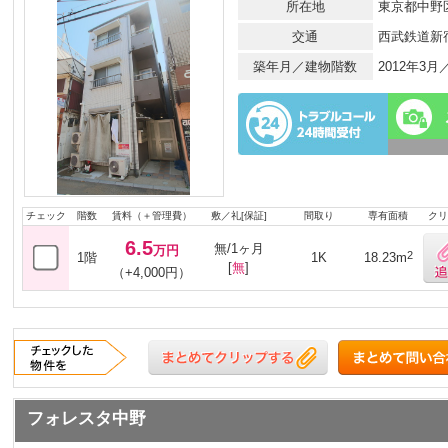
所在地
東京都中野区
交通
西武鉄道新
築年月／建物階数
2012年3
チェック
階数
賃料（＋管理費）
敷／礼[保証]
間取り
専有面積
クリ
6.5
無/1ヶ月
万円
2
1階
1K
18.23m
[
無
]
（+4,000円）
フォレスタ中野