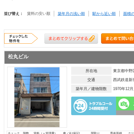
並び替え：
賃料の安い順
築年月の浅い順
駅から近い順
面積
松丸ビル
所在地
東京都中野区
交通
西武鉄道新
築年月／建物階数
1970年1
チェック
階数
賃料（＋管理費）
敷／礼[保証]
間取り
専有面積
クリ