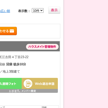
の広い順
表示数：
江古田４丁目23-22
宿線
沼袋 徒歩10分
2月／地上3階建て
ップ
詳細