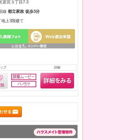
若宮３丁目7-3
宿線
都立家政 徒歩3分
月／地上3階建て
ップ
詳細