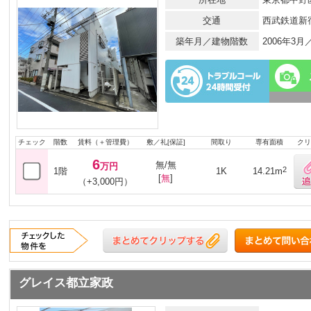
交通
西武鉄道新
築年月／建物階数
2006年3
チェック
階数
賃料（＋管理費）
敷／礼[保証]
間取り
専有面積
クリ
6
無/無
万円
2
1階
1K
14.21m
[
無
]
（+3,000円）
グレイス都立家政