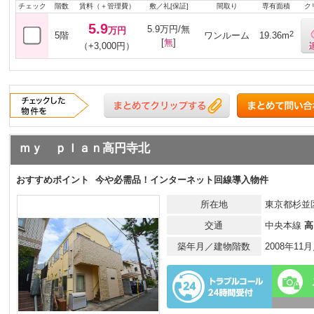
チェック
階数
賃料（＋管理費）
敷／礼[保証]
間取り
専有面積
ク
5.9
5.9万円/無
万円
2
5階
ワンルーム
19.36m
[
無
]
（+3,000円）
ｍｙ ｐｌａｎ高円寺北
おすすめポイント
今や必需品！インターネット回線導入物件
所在地
東京都杉並区
交通
中央本線
高
築年月／建物階数
2008年1