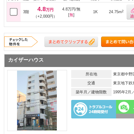
4.8
4.8万円/無
万円
2
3階
1K
24.75m
[
無
]
（+2,000円）
カイザーハウス
所在地
東京都中野区
交通
東京地下鉄
築年月／建物階数
1995年2