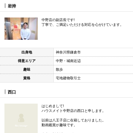
岩持
中野店の副店長です!
丁寧で、ご満足いただける対応を心がけています。
出身地
神奈川県鎌倉市
得意エリア
中野・城南近辺
趣味
散歩
資格
宅地建物取引士
西口
はじめまして!
ハウスメイト中野店の西口と申します。
以前は八王子店に在籍しておりました。
動画鑑賞が趣味です。