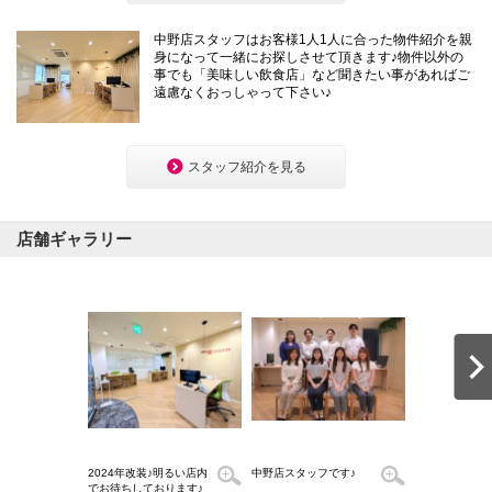
本
文
中野店スタッフはお客様1人1人に合った物件紹介を親
に
身になって一緒にお探しさせて頂きます♪物件以外の
移
事でも「美味しい飲食店」など聞きたい事があればご
動
遠慮なくおっしゃって下さい♪
し
ま
す
フ
ッ
スタッフ紹介を見る
タ
情
報
に
店舗ギャラリー
移
動
し
ま
す
2024年改装♪明るい店内
中野店スタッフです♪
接客スペースで
でお待ちしております♪