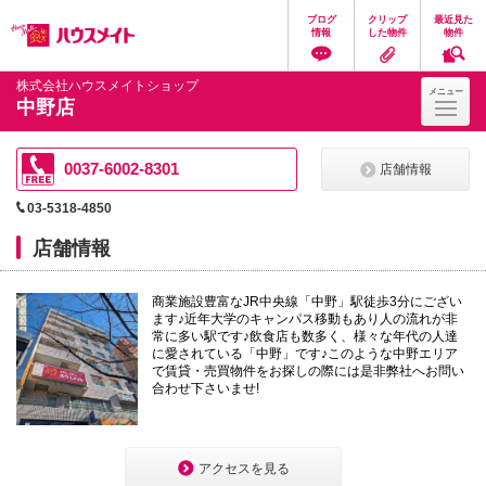
ペ
ペ
こ
こ
こ
ブログ
クリップ
最近見た
ー
ー
こ
こ
こ
情報
した物件
物件
ジ
ジ
か
か
か
の
内
ら
ら
ら
先
を
ヘ
本
フ
株式会社ハウスメイトショップ
メニュー
頭
移
ッ
文
ッ
中野店
に
動
ダ
に
タ
な
す
情
な
情
り
る
報
り
報
ま
た
に
ま
に
0037-6002-8301
店舗情報
す。
め
な
す。
な
の
り
り
03-5318-4850
リ
ま
ま
ン
す。
す。
店舗情報
ク
で
す。
商業施設豊富なJR中央線「中野」駅徒歩3分にござい
ヘ
ます♪近年大学のキャンパス移動もあり人の流れが非
ッ
常に多い駅です♪飲食店も数多く、様々な年代の人達
ダ
に愛されている「中野」です♪このような中野エリア
情
で賃貸・売買物件をお探しの際には是非弊社へお問い
報
合わせ下さいませ!
に
移
動
し
ま
アクセスを見る
す