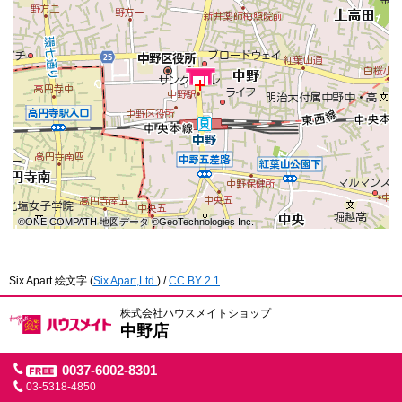
©ONE COMPATH 地図データ ©GeoTechnologies Inc.
©ONE COMPATH 地図データ ©GeoTechnologies Inc.
©ONE COMPATH 地図データ ©GeoTechnologies Inc.
©ONE COMPATH 地図データ ©GeoTechnologies Inc.
©ONE COMPATH 地図データ ©GeoTechnologies Inc.
©ONE COMPATH 地図データ ©GeoTechnologies Inc.
©ONE COMPATH 地図データ ©GeoTechnologies Inc.
©ONE COMPATH 地図データ ©GeoTechnologies Inc.
©ONE COMPATH 地図データ ©GeoTechnologies Inc.
Six Apart 絵文字
(
Six Apart,Ltd.
) /
CC BY 2.1
株式会社ハウスメイトショップ
中野店
0037-6002-8301
03-5318-4850