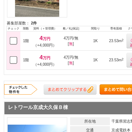
募集部屋数：
2件
チェック
階数
賃料（＋管理費）
敷／礼[保証]
間取り
専有面積
ク
4
4万円/無
万円
2
1階
1K
23.53m
[
無
]
（+4,000円）
4
4万円/無
万円
2
1階
1K
23.53m
[
無
]
（+4,000円）
レトワール京成大久保Ｂ棟
所在地
千葉県習志野
交通
京成電鉄本