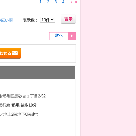
1
2
3
4
5
6
7
8
の広い順
表示数：
次へ
稲毛区黒砂台３丁目2-52
緩行線
稲毛 徒歩10分
2月／地上2階地下0階建て