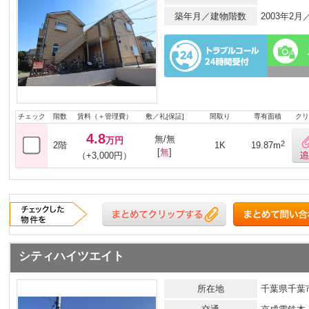
築年月／建物階数
2003年2
チェック
階数
賃料（＋管理費）
敷／礼[保証]
間取り
専有面積
クリ
4.8
無/無
万円
2
2階
1K
19.87m
[
無
]
（+3,000円）
シティハイツエイト
所在地
千葉県千葉市