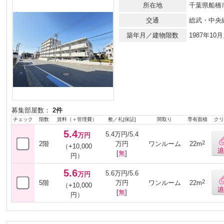
所在地
千葉県船橋市
交通
総武・中央
築年月／建物階数
1987年1
募集部屋数：
2件
チェック
階数
賃料（＋管理費）
敷／礼[保証]
間取り
専有面積
クリ
5.4
5.4万円/5.4
万円
2
2階
万円
ワンルーム
22m
（+10,000
[
無
]
円）
5.6
5.6万円/5.6
万円
2
5階
万円
ワンルーム
22m
（+10,000
[
無
]
円）