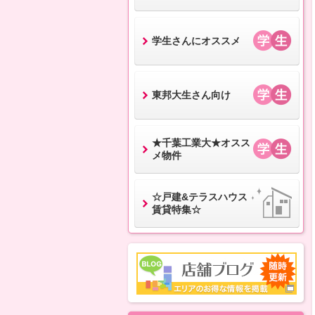
学生さんにオススメ
東邦大生さん向け
★千葉工業大★オスス
メ物件
☆戸建&テラスハウス
賃貸特集☆