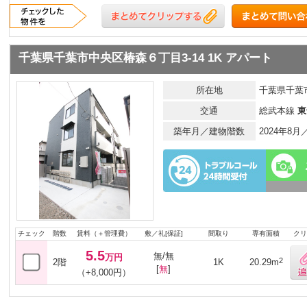
千葉県千葉市中央区椿森６丁目3-14 1K アパート
所在地
千葉県千葉市
交通
総武本線
東
築年月／建物階数
2024年8
チェック
階数
賃料（＋管理費）
敷／礼[保証]
間取り
専有面積
クリ
5.5
無/無
万円
2
2階
1K
20.29m
[
無
]
（+8,000円）