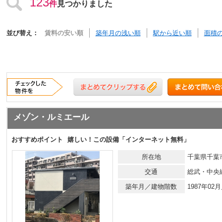
123
件
見つかりました
並び替え：
賃料の安い順
築年月の浅い順
駅から近い順
面積
メゾン・ルミエール
おすすめポイント
嬉しい！この設備「インターネット無料」
所在地
千葉県千葉市
交通
総武・中央
築年月／建物階数
1987年0