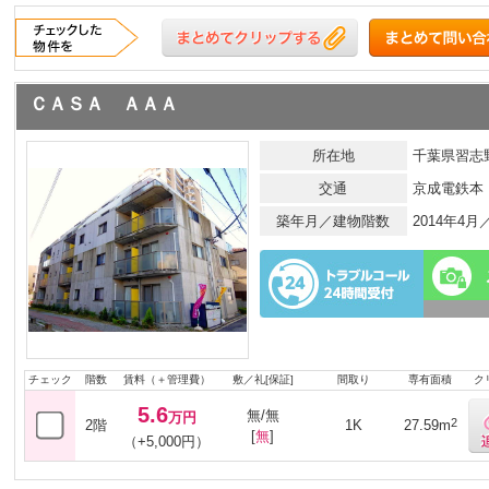
ＣＡＳＡ ＡＡＡ
所在地
千葉県習志野
交通
京成電鉄本
築年月／建物階数
2014年4
チェック
階数
賃料（＋管理費）
敷／礼[保証]
間取り
専有面積
ク
5.6
無/無
万円
2
2階
1K
27.59m
[
無
]
（+5,000円）