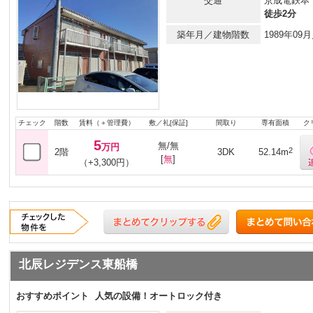
交通
京成電鉄本
徒歩2分
築年月／建物階数
1989年0
チェック
階数
賃料（＋管理費）
敷／礼[保証]
間取り
専有面積
ク
5
無/無
万円
2
2階
3DK
52.14m
[
無
]
（+3,300円）
北辰レジデンス東船橋
おすすめポイント
人気の設備！オートロック付き