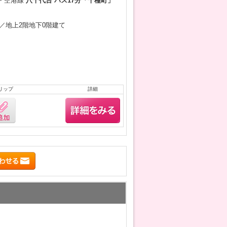
・空港線
八千代台 バス17分「千種町」
9月／地上2階地下0階建て
リップ
詳細