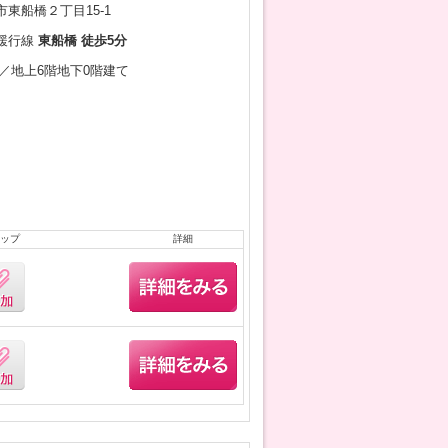
東船橋２丁目15-1
緩行線
東船橋 徒歩5分
0月／地上6階地下0階建て
ップ
詳細