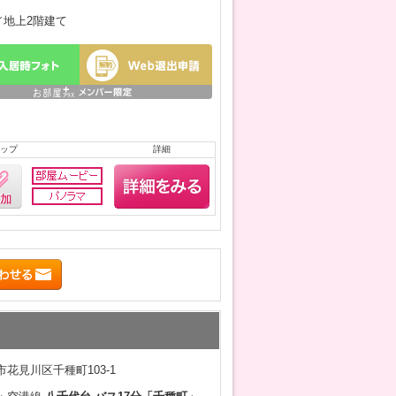
月／地上2階建て
ップ
詳細
花見川区千種町103-1