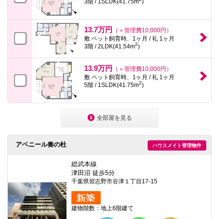
3階 / 1SLDK(41.75m
)
13.7万円
（＋管理費10,000円）
敷 ペット飼育時、1ヶ月 / 礼 1ヶ月
2
3階 / 2LDK(41.54m
)
13.9万円
（＋管理費10,000円）
敷 ペット飼育時、1ヶ月 / 礼 1ヶ月
2
5階 / 1SLDK(41.75m
)
全部屋を見る
アベニール奏の杜
ハウスメイト管理物件
総武本線
津田沼 徒歩5分
千葉県習志野市谷津１丁目17-15
建物階数：地上6階建て