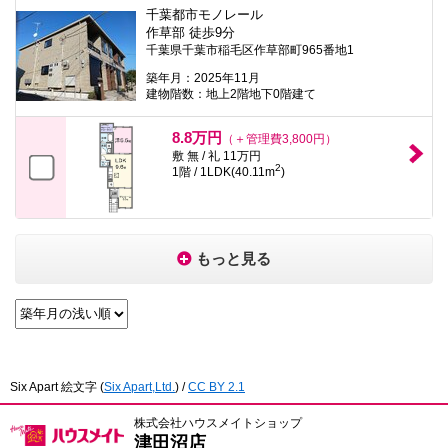
千葉都市モノレール
作草部 徒歩9分
千葉県千葉市稲毛区作草部町965番地1
築年月：2025年11月
建物階数：地上2階地下0階建て
8.8万円
（＋管理費3,800円）
敷 無 / 礼 11万円
2
1階 / 1LDK(40.11m
)
もっと見る
Six Apart 絵文字
(
Six Apart,Ltd.
) /
CC BY 2.1
株式会社ハウスメイトショップ
津田沼店