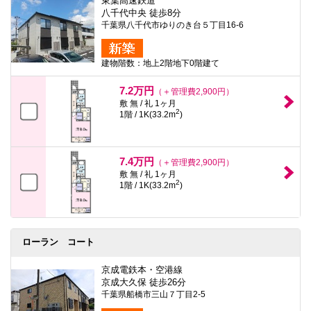
東葉高速鉄道
八千代中央 徒歩8分
千葉県八千代市ゆりのき台５丁目16-6
建物階数：地上2階地下0階建て
7.2万円
（＋管理費2,900円）
敷 無 / 礼 1ヶ月
2
1階 / 1K(33.2m
)
7.4万円
（＋管理費2,900円）
敷 無 / 礼 1ヶ月
2
1階 / 1K(33.2m
)
ローラン コート
京成電鉄本・空港線
京成大久保 徒歩26分
千葉県船橋市三山７丁目2-5