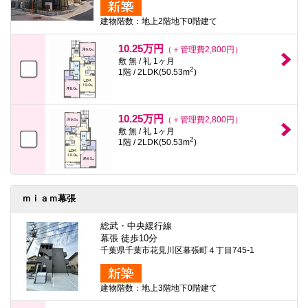
建物階数：地上2階地下0階建て
10.25万円
（＋管理費2,800円）
敷 無 / 礼 1ヶ月
2
1階 / 2LDK(50.53m
)
10.25万円
（＋管理費2,800円）
敷 無 / 礼 1ヶ月
2
1階 / 2LDK(50.53m
)
ｍｉａｍ幕張
総武・中央緩行線
幕張 徒歩10分
千葉県千葉市花見川区幕張町４丁目745-1
建物階数：地上3階地下0階建て