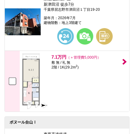
新津田沼 徒歩7分
千葉県習志野市津田沼１丁目19-20
築年月：2026年7月
建物階数：地上3階建て
7.1万円
（＋管理費5,000円）
敷 無 / 礼 無
2
2階 / 1K(29.2m
)
ボヌール台山Ⅰ