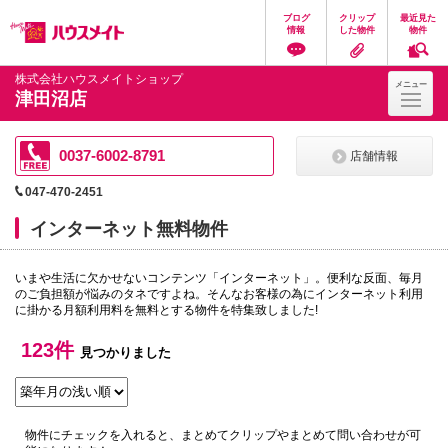
ペ
ペ
こ
こ
こ
ブログ
クリップ
最近見た
ー
ー
こ
こ
こ
情報
した物件
物件
ジ
ジ
か
か
か
の
内
ら
ら
ら
先
を
ヘ
本
フ
株式会社ハウスメイトショップ
メニュー
頭
移
ッ
文
ッ
津田沼店
に
動
ダ
に
タ
な
す
情
な
情
り
る
報
り
報
ま
た
に
ま
に
0037-6002-8791
店舗情報
す。
め
な
す。
な
の
り
り
047-470-2451
リ
ま
ま
ン
す。
す。
インターネット無料物件
ク
で
す。
いまや生活に欠かせないコンテンツ「インターネット」。便利な反面、毎月
ヘ
のご負担額が悩みのタネですよね。そんなお客様の為にインターネット利用
ッ
に掛かる月額利用料を無料とする物件を特集致しました!
ダ
情
報
123件
見つかりました
に
移
動
し
ま
物件にチェックを入れると、まとめてクリップやまとめて問い合わせが可
す