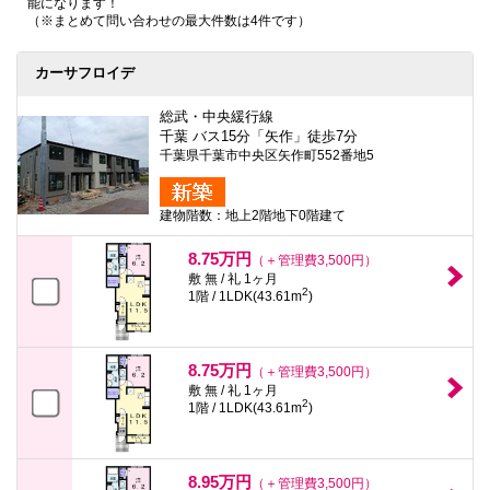
能になります！
本
（※まとめて問い合わせの最大件数は4件です）
文
に
移
カーサフロイデ
動
し
ま
総武・中央緩行線
す
千葉 バス15分「矢作」徒歩7分
フ
千葉県千葉市中央区矢作町552番地5
ッ
タ
情
建物階数：地上2階地下0階建て
報
に
移
8.75万円
（＋管理費3,500円）
動
敷 無 / 礼 1ヶ月
し
2
1階 / 1LDK(43.61m
)
ま
す
8.75万円
（＋管理費3,500円）
敷 無 / 礼 1ヶ月
2
1階 / 1LDK(43.61m
)
8.95万円
（＋管理費3,500円）