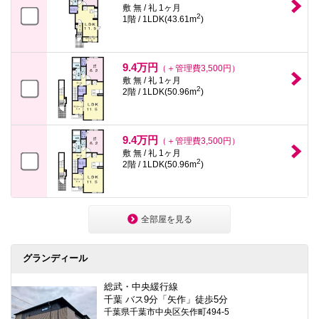
敷 無 / 礼 1ヶ月
2
1階 / 1LDK(43.61m
)
9.4万円
（＋管理費3,500円）
敷 無 / 礼 1ヶ月
2
2階 / 1LDK(50.96m
)
9.4万円
（＋管理費3,500円）
敷 無 / 礼 1ヶ月
2
2階 / 1LDK(50.96m
)
全部屋を見る
グランディール
総武・中央緩行線
千葉 バス9分「矢作」徒歩5分
千葉県千葉市中央区矢作町494-5