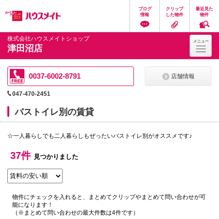
ペ
ペ
こ
こ
こ
ブログ
クリップ
最近見た
ー
ー
こ
こ
こ
情報
した物件
物件
ジ
ジ
か
か
か
の
内
ら
ら
ら
先
を
ヘ
本
フ
株式会社ハウスメイトショップ
メニュー
頭
移
ッ
文
ッ
津田沼店
に
動
ダ
に
タ
な
す
情
な
情
り
る
報
り
報
ま
た
に
ま
に
0037-6002-8791
店舗情報
す。
め
な
す。
な
の
り
り
047-470-2451
リ
ま
ま
ン
す。
す。
バストイレ別の賃貸
ク
で
す。
☆一人暮らしでも二人暮らしもぜったいバストイレ別がオススメです♪
ヘ
ッ
ダ
37件
見つかりました
情
報
に
移
動
物件にチェックを入れると、まとめてクリップやまとめて問い合わせが可
し
能になります！
ま
（※まとめて問い合わせの最大件数は4件です）
す