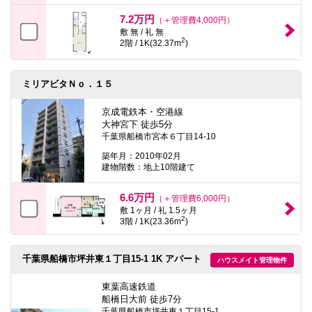
7.2万円
（＋管理費4,000円）
敷 無 / 礼 無
2
2階 / 1K(32.37m
)
ミリアビタＮｏ．１５
京成電鉄本・空港線
大神宮下 徒歩5分
千葉県船橋市宮本６丁目14-10
築年月：2010年02月
建物階数：地上10階建て
6.6万円
（＋管理費6,000円）
敷 1ヶ月 / 礼 1.5ヶ月
2
3階 / 1K(23.36m
)
千葉県船橋市坪井東１丁目15-1 1K アパート
ハウスメイト管理物件
東葉高速鉄道
船橋日大前 徒歩7分
千葉県船橋市坪井東１丁目15-1