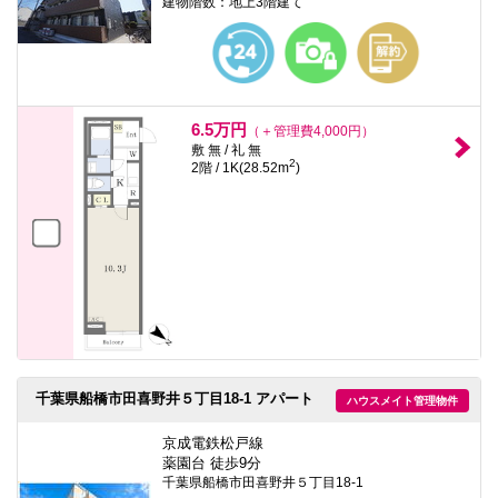
建物階数：地上3階建て
6.5万円
（＋管理費4,000円）
敷 無 / 礼 無
2
2階 / 1K(28.52m
)
千葉県船橋市田喜野井５丁目18-1 アパート
ハウスメイト管理物件
京成電鉄松戸線
薬園台 徒歩9分
千葉県船橋市田喜野井５丁目18-1