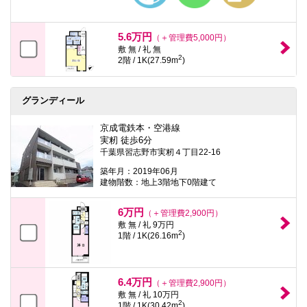
5.6万円
（＋管理費5,000円）
敷 無 / 礼 無
2
2階 / 1K(27.59m
)
グランディール
京成電鉄本・空港線
実籾 徒歩6分
千葉県習志野市実籾４丁目22-16
築年月：2019年06月
建物階数：地上3階地下0階建て
6万円
（＋管理費2,900円）
敷 無 / 礼 9万円
2
1階 / 1K(26.16m
)
6.4万円
（＋管理費2,900円）
敷 無 / 礼 10万円
2
1階 / 1K(30.42m
)