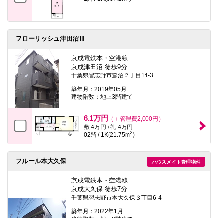
フローリッシュ津田沼Ⅲ
京成電鉄本・空港線
京成津田沼 徒歩9分
千葉県習志野市鷺沼２丁目14-3
築年月：2019年05月
建物階数：地上3階建て
6.1万円
（＋管理費2,000円）
敷 4万円 / 礼 4万円
2
02階 / 1K(21.75m
)
フルール本大久保
ハウスメイト管理物件
京成電鉄本・空港線
京成大久保 徒歩7分
千葉県習志野市本大久保３丁目6-4
築年月：2022年1月