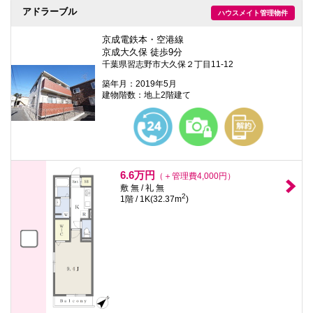
アドラーブル
ハウスメイト管理物件
京成電鉄本・空港線
京成大久保 徒歩9分
千葉県習志野市大久保２丁目11-12
築年月：2019年5月
建物階数：地上2階建て
6.6万円
（＋管理費4,000円）
敷 無 / 礼 無
2
1階 / 1K(32.37m
)