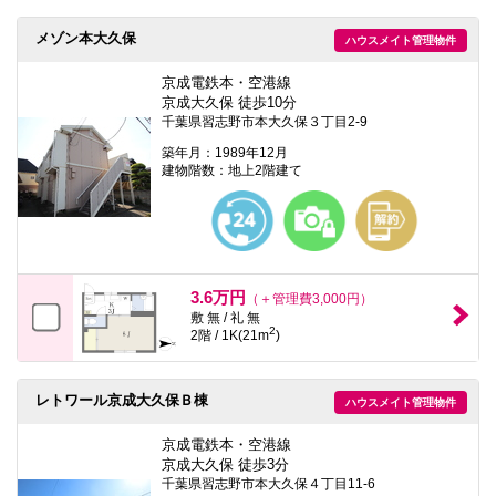
本
文
メゾン本大久保
ハウスメイト管理物件
に
移
動
京成電鉄本・空港線
し
京成大久保 徒歩10分
ま
千葉県習志野市本大久保３丁目2-9
す
フ
築年月：1989年12月
ッ
建物階数：地上2階建て
タ
情
報
に
移
動
し
3.6万円
（＋管理費3,000円）
ま
敷 無 / 礼 無
す
2
2階 / 1K(21m
)
レトワール京成大久保Ｂ棟
ハウスメイト管理物件
京成電鉄本・空港線
京成大久保 徒歩3分
千葉県習志野市本大久保４丁目11-6