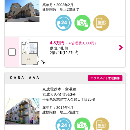
築年月：2003年2月
建物階数：地上2階建て
4.8万円
（＋管理費3,000円）
敷 無 / 礼 無
2
2階 / 1K(19.87m
)
ＣＡＳＡ ＡＡＡ
ハウスメイト管理物件
京成電鉄本・空港線
京成大久保 徒歩3分
千葉県習志野市大久保１丁目25-8
築年月：2014年4月
建物階数：地上5階建て