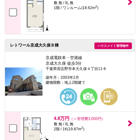
敷 無 / 礼 無
2
1階 / ワンルーム(18.62m
)
レトワール京成大久保Ｂ棟
ハウスメイト管理物件
京成電鉄本・空港線
京成大久保 徒歩3分
千葉県習志野市本大久保４丁目11-6
築年月：2003年2月
建物階数：地上2階建て
4.8万円
（＋管理費3,000円）
敷 無 / 礼 無
2
2階 / 1K(19.87m
)