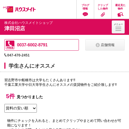
ペ
ペ
こ
こ
こ
ブログ
クリップ
最近見た
ー
ー
こ
こ
こ
情報
した物件
物件
ジ
ジ
か
か
か
の
内
ら
ら
ら
先
を
ヘ
本
フ
株式会社ハウスメイトショップ
メニュー
頭
移
ッ
文
ッ
津田沼店
に
動
ダ
に
タ
な
す
情
な
情
り
る
報
り
報
ま
た
に
ま
に
0037-6002-8791
店舗情報
す。
め
な
す。
な
の
り
り
047-470-2451
リ
ま
ま
ン
す。
す。
学生さんにオススメ
ク
で
す。
習志野市や船橋市は大学もたくさんあります!!
ヘ
千葉工業大学や日大等学生さんにオススメの賃貸物件をご紹介致します!!
ッ
ダ
情
5件
見つかりました
報
に
移
動
し
物件にチェックを入れると、まとめてクリップやまとめて問い合わせが可
ま
能になります！
す