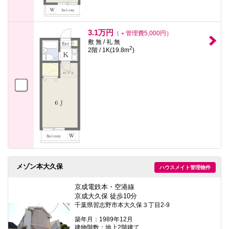
3.1万円
（＋管理費5,000円）
敷 無 / 礼 無
2
2階 / 1K(19.8m
)
メゾン本大久保
ハウスメイト管理物件
京成電鉄本・空港線
京成大久保 徒歩10分
千葉県習志野市本大久保３丁目2-9
築年月：1989年12月
建物階数：地上2階建て