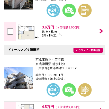
3.6万円
（＋管理費3,000円）
敷 無 / 礼 無
2
2階 / 1K(21m
)
ドミールスズキ津田沼
ハウスメイト管理物件
京成電鉄本・空港線
京成津田沼 徒歩11分
千葉県習志野市谷津１丁目21-26
築年月：1991年11月
建物階数：地上3階建て
4.5万円
（＋管理費4,000円）