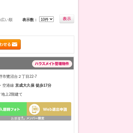
の広い順
表示数：
市鷺沼台２丁目22-7
・空港線
京成大久保 徒歩17分
月／地上2階建て