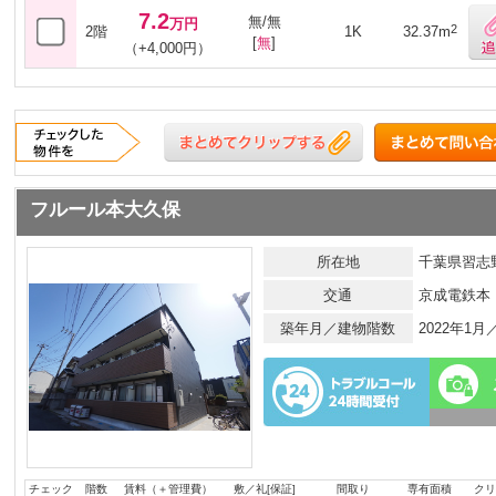
7.2
無/無
万円
2
2階
1K
32.37m
[
無
]
（+4,000円）
フルール本大久保
所在地
千葉県習志
交通
京成電鉄本
築年月／建物階数
2022年1
チェック
階数
賃料（＋管理費）
敷／礼[保証]
間取り
専有面積
クリ