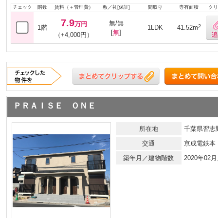
チェック
階数
賃料（＋管理費）
敷／礼[保証]
間取り
専有面積
クリ
7.9
無/無
万円
2
1階
1LDK
41.52m
[
無
]
（+4,000円）
ＰＲＡＩＳＥ ＯＮＥ
所在地
千葉県習志野
交通
京成電鉄本
築年月／建物階数
2020年0