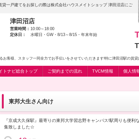
賃貸一戸建てをお探しの際は株式会社ハウスメイトショップ 津田沼店にご
津田沼店
営業時間：
10:00～18:00
定休日：
水曜日・GW・8/13～8/15・年末年始
T
るお客様、スタッフ一同全力でお手伝いをさせていただきます!特に津田沼駅の賃貸
イトナビ総合トップ
ご契約までの流れ
TVCM情報
個人情
東邦大生さん向け
『京成大久保駅』最寄りの東邦大学習志野キャンパス!駅周りも便利
集致しました☆