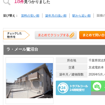
18
件
見つかりました
並び替え：
賃料の安い順
築年月の浅い順
駅から近い順
面積
ラ・メール鷺沼台
所在地
千葉県習志野
交通
京成電鉄本
築年月／建物階数
2026年5