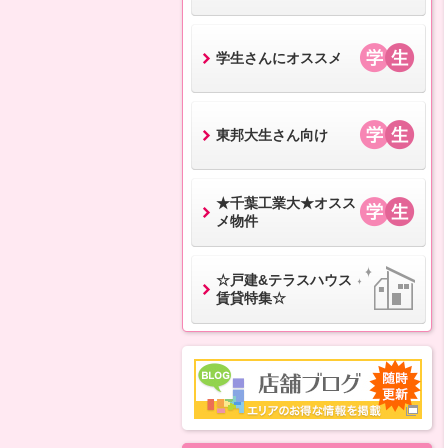
学生さんにオススメ
東邦大生さん向け
★千葉工業大★オスス
メ物件
☆戸建&テラスハウス
賃貸特集☆