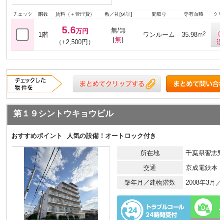
チェック
階数
賃料（＋管理費）
敷／礼[保証]
間取り
専有面積
ク
5.6
無/無
万円
2
1階
ワンルーム
35.98m
[
無
]
（+2,500円）
第１９シントウキョウビル
おすすめポイント
人気の設備！オートロック付き
所在地
千葉県習志野
交通
京成電鉄本
築年月／建物階数
2008年3