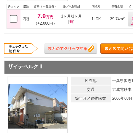
チェック
階数
賃料（＋管理費）
敷／礼[保証]
間取り
専有面積
ク
7.9
1ヶ月/1ヶ月
万円
2
2階
1LDK
39.74m
[
無
]
（+2,000円）
ザイテベルクⅡ
所在地
千葉県習志野
交通
京成電鉄本
築年月／建物階数
2006年0