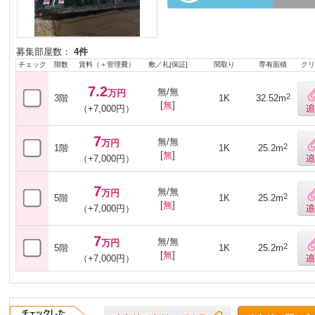
募集部屋数：
4件
チェック
階数
賃料（＋管理費）
敷／礼[保証]
間取り
専有面積
クリ
7.2
無/無
万円
2
3階
1K
32.52m
[
無
]
（+7,000円）
7
無/無
万円
2
1階
1K
25.2m
[
無
]
（+7,000円）
7
無/無
万円
2
5階
1K
25.2m
[
無
]
（+7,000円）
7
無/無
万円
2
5階
1K
25.2m
[
無
]
（+7,000円）