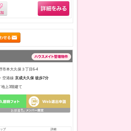
野市本大久保３丁目6-4
・空港線
京成大久保 徒歩7分
月／地上3階建て
ップ
詳細