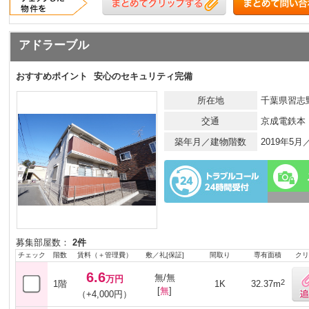
アドラーブル
おすすめポイント
安心のセキュリティ完備
所在地
千葉県習志野
交通
京成電鉄本
築年月／建物階数
2019年5
募集部屋数：
2件
チェック
階数
賃料（＋管理費）
敷／礼[保証]
間取り
専有面積
クリ
6.6
無/無
万円
2
1階
1K
32.37m
[
無
]
（+4,000円）