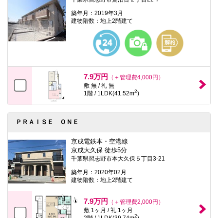
築年月：2019年3月
建物階数：地上2階建て
7.9万円
（＋管理費4,000円）
敷 無 / 礼 無
2
1階 / 1LDK(41.52m
)
ＰＲＡＩＳＥ ＯＮＥ
京成電鉄本・空港線
京成大久保 徒歩5分
千葉県習志野市本大久保５丁目3-21
築年月：2020年02月
建物階数：地上2階建て
7.9万円
（＋管理費2,000円）
敷 1ヶ月 / 礼 1ヶ月
2