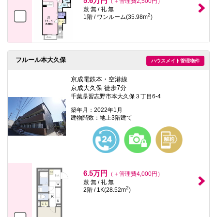
5.6万円
（＋管理費2,500円）
敷 無 / 礼 無
2
1階 / ワンルーム(35.98m
)
フルール本大久保
ハウスメイト管理物件
京成電鉄本・空港線
京成大久保 徒歩7分
千葉県習志野市本大久保３丁目6-4
築年月：2022年1月
建物階数：地上3階建て
6.5万円
（＋管理費4,000円）
敷 無 / 礼 無
2
2階 / 1K(28.52m
)