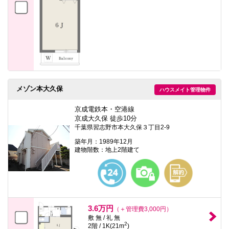
メゾン本大久保
ハウスメイト管理物件
京成電鉄本・空港線
京成大久保 徒歩10分
千葉県習志野市本大久保３丁目2-9
築年月：1989年12月
建物階数：地上2階建て
3.6万円
（＋管理費3,000円）
敷 無 / 礼 無
2
2階 / 1K(21m
)