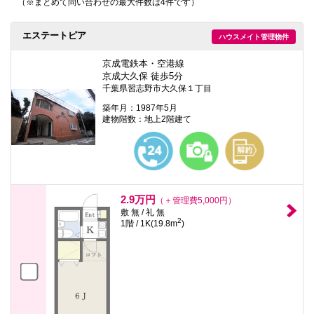
（※まとめて問い合わせの最大件数は4件です）
本
文
に
エステートピア
ハウスメイト管理物件
移
動
し
京成電鉄本・空港線
ま
京成大久保 徒歩5分
す
千葉県習志野市大久保１丁目
フ
ッ
築年月：1987年5月
タ
建物階数：地上2階建て
情
報
に
移
動
し
ま
2.9万円
（＋管理費5,000円）
す
敷 無 / 礼 無
2
1階 / 1K(19.8m
)