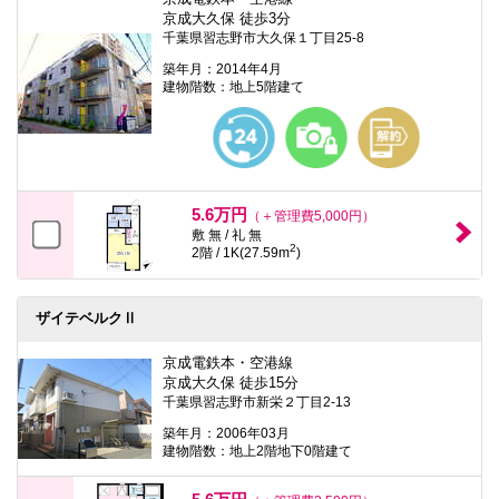
京成大久保 徒歩3分
千葉県習志野市大久保１丁目25-8
築年月：2014年4月
建物階数：地上5階建て
5.6万円
（＋管理費5,000円）
敷 無 / 礼 無
2
2階 / 1K(27.59m
)
ザイテベルクⅡ
京成電鉄本・空港線
京成大久保 徒歩15分
千葉県習志野市新栄２丁目2-13
築年月：2006年03月
建物階数：地上2階地下0階建て