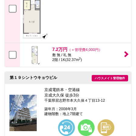
7.2万円
（＋管理費4,000円）
敷 無 / 礼 無
2
2階 / 1K(32.37m
)
第１９シントウキョウビル
ハウスメイト管理物件
京成電鉄本・空港線
京成大久保 徒歩3分
千葉県習志野市本大久保４丁目13-12
築年月：2008年3月
建物階数：地上7階建て