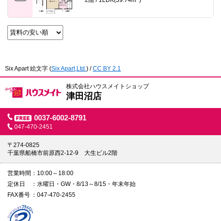
2階 / 1LDK(39.74m
)
Six Apart 絵文字
(
Six Apart,Ltd.
) /
CC BY 2.1
株式会社ハウスメイトショップ
津田沼店
0037-6002-8791
047-470-2451
〒274-0825
千葉県船橋市前原西2-12-9 大生ビル2階
営業時間
10:00～18:00
定休日
水曜日・GW・8/13～8/15・年末年始
FAX番号
047-470-2455