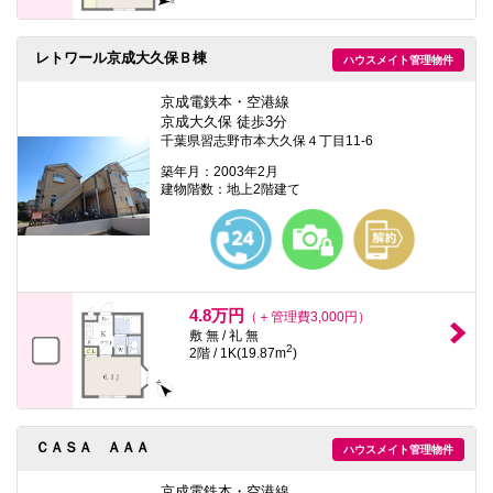
レトワール京成大久保Ｂ棟
ハウスメイト管理物件
京成電鉄本・空港線
京成大久保 徒歩3分
千葉県習志野市本大久保４丁目11-6
築年月：2003年2月
建物階数：地上2階建て
4.8万円
（＋管理費3,000円）
敷 無 / 礼 無
2
2階 / 1K(19.87m
)
ＣＡＳＡ ＡＡＡ
ハウスメイト管理物件
京成電鉄本・空港線