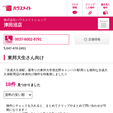
ペ
ペ
こ
こ
こ
ブログ
クリップ
最近見た
ー
ー
こ
こ
こ
情報
した物件
物件
ジ
ジ
か
か
か
の
内
ら
ら
ら
先
を
ヘ
本
フ
株式会社ハウスメイトショップ
メニュー
頭
移
ッ
文
ッ
津田沼店
に
動
ダ
に
タ
な
す
情
な
情
り
る
報
り
報
ま
た
に
ま
に
0037-6002-8791
店舗情報
す。
め
な
す。
な
の
り
り
047-470-2451
リ
ま
ま
ン
す。
す。
東邦大生さん向け
ク
で
す。
『京成大久保駅』最寄りの東邦大学習志野キャンパス!駅周りも便利な京成大
ヘ
久保駅周辺の単身向け物件を特集致しました☆
ッ
ダ
情
18件
見つかりました
報
に
移
動
し
物件にチェックを入れると、まとめてクリップやまとめて問い合わせが可
ま
能になります！
す