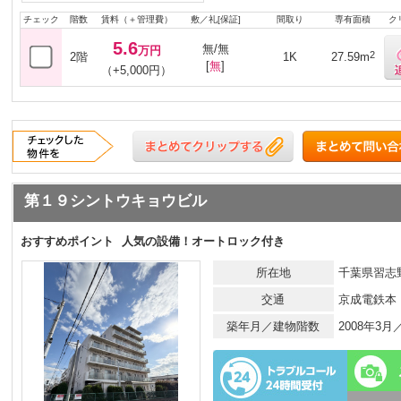
チェック
階数
賃料（＋管理費）
敷／礼[保証]
間取り
専有面積
ク
5.6
無/無
万円
2
2階
1K
27.59m
[
無
]
（+5,000円）
第１９シントウキョウビル
おすすめポイント
人気の設備！オートロック付き
所在地
千葉県習志野
交通
京成電鉄本
築年月／建物階数
2008年3