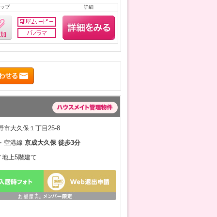
ップ
詳細
市大久保１丁目25-8
・空港線
京成大久保 徒歩3分
月／地上5階建て