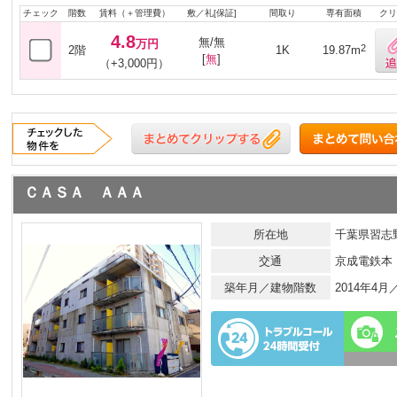
チェック
階数
賃料（＋管理費）
敷／礼[保証]
間取り
専有面積
クリ
4.8
無/無
万円
2
2階
1K
19.87m
[
無
]
（+3,000円）
ＣＡＳＡ ＡＡＡ
所在地
千葉県習志野
交通
京成電鉄本
築年月／建物階数
2014年4