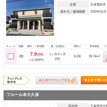
交通
京成電鉄本
築年月／建物階数
2020年0
チェック
階数
賃料（＋管理費）
敷／礼[保証]
間取り
専有面積
ク
7.9
1ヶ月/1ヶ月
万円
2
2階
1LDK
39.74m
[
無
]
（+2,000円）
フルール本大久保
所在地
千葉県習志