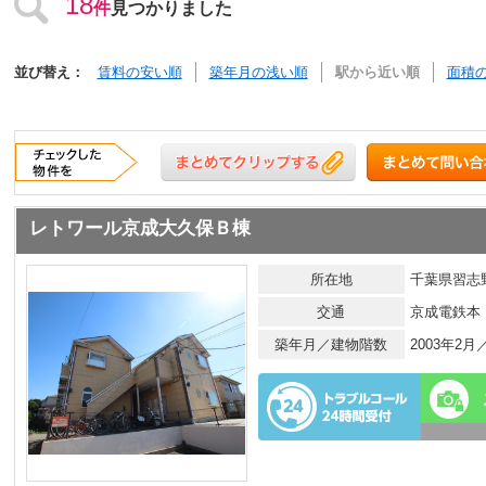
18
件
見つかりました
並び替え：
賃料の安い順
築年月の浅い順
駅から近い順
面積
レトワール京成大久保Ｂ棟
所在地
千葉県習志野
交通
京成電鉄本
築年月／建物階数
2003年2