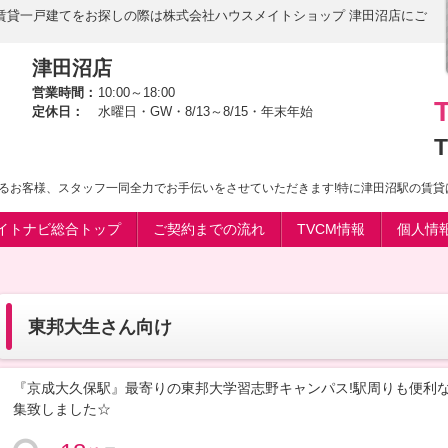
賃貸一戸建てをお探しの際は株式会社ハウスメイトショップ 津田沼店にご
津田沼店
営業時間：
10:00～18:00
定休日：
水曜日・GW・8/13～8/15・年末年始
T
るお客様、スタッフ一同全力でお手伝いをさせていただきます!特に津田沼駅の賃貸
イトナビ総合トップ
ご契約までの流れ
TVCM情報
個人情
東邦大生さん向け
『京成大久保駅』最寄りの東邦大学習志野キャンパス!駅周りも便利
集致しました☆