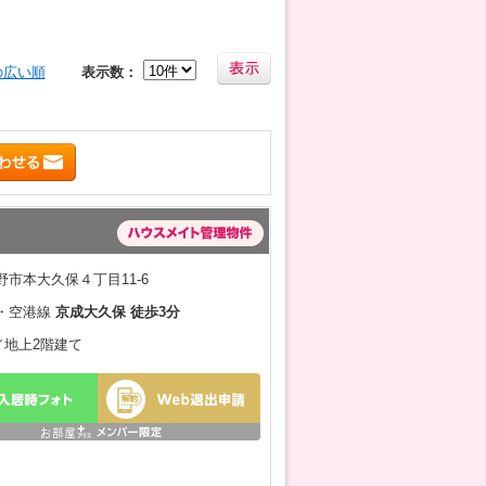
の広い順
表示数：
市本大久保４丁目11-6
・空港線
京成大久保 徒歩3分
月／地上2階建て