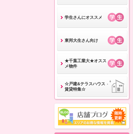
学生さんにオススメ
東邦大生さん向け
★千葉工業大★オスス
メ物件
☆戸建&テラスハウス
賃貸特集☆