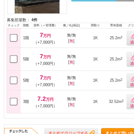
募集部屋数：
4件
チェック
階数
賃料（＋管理費）
敷／礼[保証]
間取り
専有面積
クリ
7
無/無
万円
2
1階
1K
25.2m
[
無
]
（+7,000円）
7
無/無
万円
2
5階
1K
25.2m
[
無
]
（+7,000円）
7
無/無
万円
2
5階
1K
25.2m
[
無
]
（+7,000円）
7.2
無/無
万円
2
3階
1K
32.52m
[
無
]
（+7,000円）