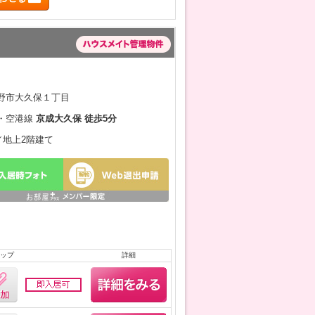
野市大久保１丁目
・空港線
京成大久保 徒歩5分
月／地上2階建て
ップ
詳細