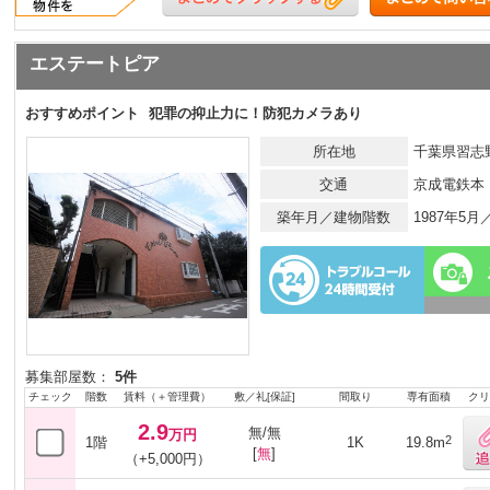
エステートピア
おすすめポイント
犯罪の抑止力に！防犯カメラあり
所在地
千葉県習志
交通
京成電鉄本
築年月／建物階数
1987年5
募集部屋数：
5件
チェック
階数
賃料（＋管理費）
敷／礼[保証]
間取り
専有面積
クリ
2.9
無/無
万円
2
1階
1K
19.8m
[
無
]
（+5,000円）