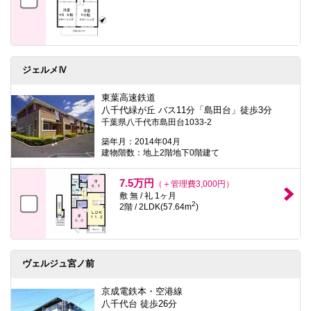
ジェルメⅣ
東葉高速鉄道
八千代緑が丘 バス11分「島田台」徒歩3分
千葉県八千代市島田台1033-2
築年月：2014年04月
建物階数：地上2階地下0階建て
7.5万円
（＋管理費3,000円）
敷 無 / 礼 1ヶ月
2
2階 / 2LDK(57.64m
)
ヴェルジュ宮ノ前
京成電鉄本・空港線
八千代台 徒歩26分