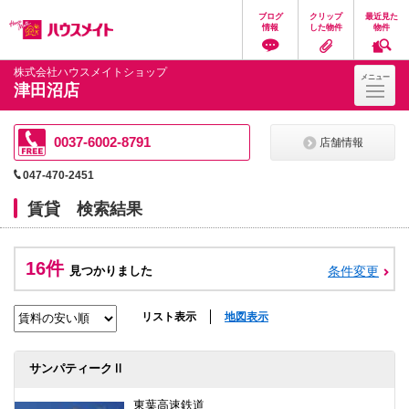
ペ
ペ
こ
こ
こ
ブログ
クリップ
最近見た
ー
ー
こ
こ
こ
情報
した物件
物件
ジ
ジ
か
か
か
の
内
ら
ら
ら
先
を
ヘ
本
フ
株式会社ハウスメイトショップ
メニュー
頭
移
ッ
文
ッ
津田沼店
に
動
ダ
に
タ
な
す
情
な
情
り
る
報
り
報
ま
た
に
ま
に
0037-6002-8791
店舗情報
す。
め
な
す。
な
の
り
り
047-470-2451
リ
ま
ま
ン
す。
す。
賃貸 検索結果
ク
で
す。
ヘ
16件
ッ
見つかりました
条件変更
ダ
情
報
リスト表示
地図表示
に
移
動
サンパティークⅡ
し
ま
す
東葉高速鉄道