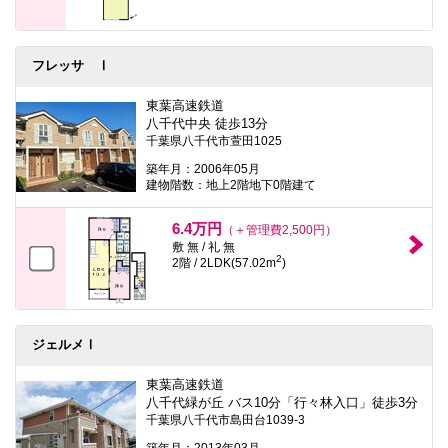
フレッサ Ⅰ
東葉高速鉄道
八千代中央 徒歩13分
千葉県八千代市萱田1025
築年月：2006年05月
建物階数：地上2階地下0階建て
6.4万円
（＋管理費2,500円）
敷 無 / 礼 無
2
2階 / 2LDK(57.02m
)
ジェルメⅠ
東葉高速鉄道
八千代緑が丘 バス10分「行々林入口」徒歩3分
千葉県八千代市島田台1039-3