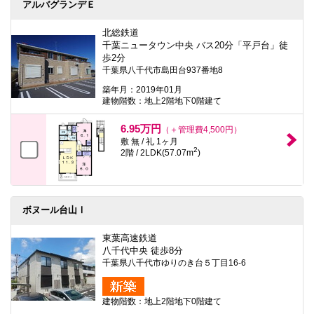
アルバグランデＥ
北総鉄道
千葉ニュータウン中央 バス20分「平戸台」徒
歩2分
千葉県八千代市島田台937番地8
築年月：2019年01月
建物階数：地上2階地下0階建て
6.95万円
（＋管理費4,500円）
敷 無 / 礼 1ヶ月
2
2階 / 2LDK(57.07m
)
ボヌール台山Ⅰ
東葉高速鉄道
八千代中央 徒歩8分
千葉県八千代市ゆりのき台５丁目16-6
建物階数：地上2階地下0階建て