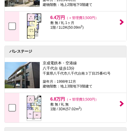
築年月：2013年03月
建物階数：地上2階地下0階建て
6.4万円
（＋管理費3,500円）
敷 無 / 礼 1ヶ月
2
1階 / 1LDK(50.09m
)
パレステージ
京成電鉄本・空港線
八千代台 徒歩13分
千葉県八千代市八千代台南３丁目25番41号
築年月：1998年12月
建物階数：地上3階地下0階建て
6.8万円
（＋管理費3,500円）
敷 無 / 礼 無
2
1階 / 3DK(57.02m
)