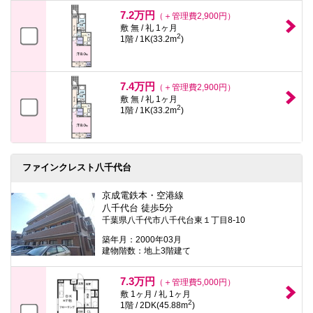
7.2万円
（＋管理費2,900円）
敷 無 / 礼 1ヶ月
2
1階 / 1K(33.2m
)
7.4万円
（＋管理費2,900円）
敷 無 / 礼 1ヶ月
2
1階 / 1K(33.2m
)
ファインクレスト八千代台
京成電鉄本・空港線
八千代台 徒歩5分
千葉県八千代市八千代台東１丁目8-10
築年月：2000年03月
建物階数：地上3階建て
7.3万円
（＋管理費5,000円）
敷 1ヶ月 / 礼 1ヶ月
2
1階 / 2DK(45.88m
)