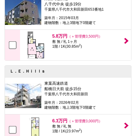
本
八千代中央 徒歩19分
文
千葉県八千代市大和田新田653番地1
に
移
築年月：2015年03月
動
建物階数：地上3階地下0階建て
し
ま
5.8万円
す
（＋管理費3,500円）
フ
敷 無 / 礼 1ヶ月
2
ッ
1階 / 1K(30.85m
)
タ
情
報
に
移
Ｌ．Ｅ．Ｈｉｌｌｓ
動
し
東葉高速鉄道
ま
船橋日大前 徒歩15分
す
千葉県八千代市大和田新田
築年月：2026年02月
建物階数：地上3階地下0階建て
6.3万円
（＋管理費3,000円）
敷 無 / 礼 無
2
1階 / 1K(23.97m
)