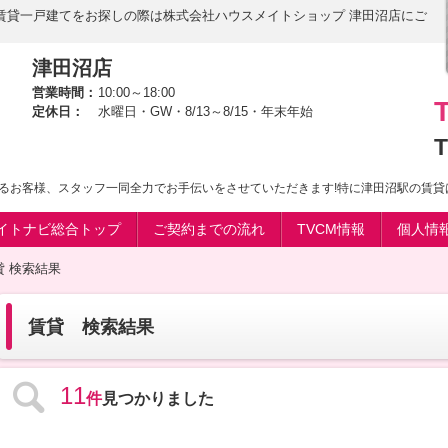
賃貸一戸建てをお探しの際は株式会社ハウスメイトショップ 津田沼店にご
津田沼店
営業時間：
10:00～18:00
定休日：
水曜日・GW・8/13～8/15・年末年始
T
るお客様、スタッフ一同全力でお手伝いをさせていただきます!特に津田沼駅の賃貸
イトナビ総合トップ
ご契約までの流れ
TVCM情報
個人情
貸 検索結果
賃貸 検索結果
11
件
見つかりました