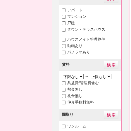
アパート
マンション
戸建
タウン・テラスハウス
ハウスメイト管理物件
動画あり
パノラマあり
賃料
～
共益費/管理費含む
敷金無し
礼金無し
仲介手数料無料
間取り
ワンルーム