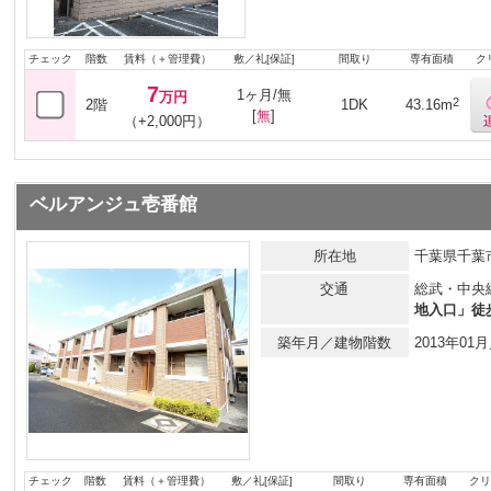
チェック
階数
賃料（＋管理費）
敷／礼[保証]
間取り
専有面積
ク
7
1ヶ月/無
万円
2
2階
1DK
43.16m
[
無
]
（+2,000円）
ベルアンジュ壱番館
所在地
千葉県千葉市
交通
総武・中央
地入口」徒
築年月／建物階数
2013年0
チェック
階数
賃料（＋管理費）
敷／礼[保証]
間取り
専有面積
クリ