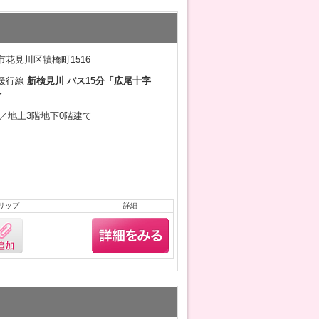
花見川区犢橋町1516
緩行線
新検見川 バス15分「広尾十字
分
9月／地上3階地下0階建て
リップ
詳細