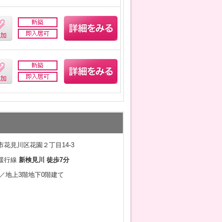
花見川区花園２丁目14-3
緩行線
新検見川 徒歩7分
1月／地上3階地下0階建て