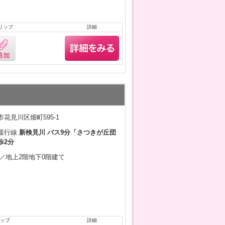
リップ
詳細
花見川区畑町595-1
緩行線
新検見川 バス9分「さつきが丘団
歩2分
1月／地上2階地下0階建て
ップ
詳細