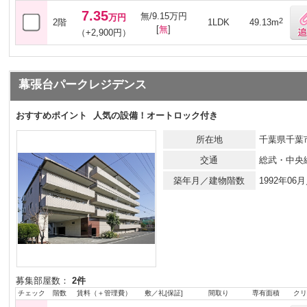
7.35
無/9.15万円
万円
2
2階
1LDK
49.13m
[
無
]
（+2,900円）
幕張台パークレジデンス
おすすめポイント
人気の設備！オートロック付き
所在地
千葉県千葉市
交通
総武・中央
築年月／建物階数
1992年0
募集部屋数：
2件
チェック
階数
賃料（＋管理費）
敷／礼[保証]
間取り
専有面積
クリ