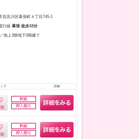
花見川区幕張町４丁目745-1
緩行線
幕張 徒歩10分
5月／地上3階地下0階建て
ップ
詳細