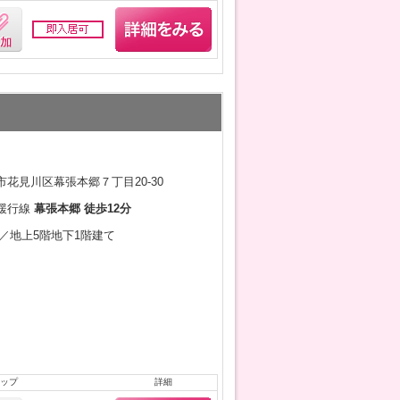
花見川区幕張本郷７丁目20-30
緩行線
幕張本郷 徒歩12分
6月／地上5階地下1階建て
ップ
詳細