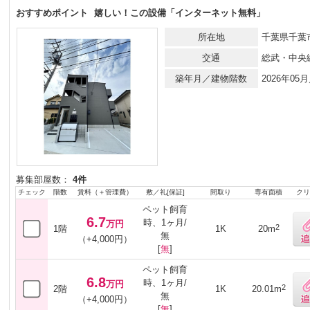
おすすめポイント
嬉しい！この設備「インターネット無料」
所在地
千葉県千葉市
交通
総武・中央
築年月／建物階数
2026年0
募集部屋数：
4件
チェック
階数
賃料（＋管理費）
敷／礼[保証]
間取り
専有面積
クリ
ペット飼育
6.7
時、1ヶ月/
万円
2
1階
1K
20m
無
（+4,000円）
[
無
]
ペット飼育
6.8
時、1ヶ月/
万円
2
2階
1K
20.01m
無
（+4,000円）
[
無
]