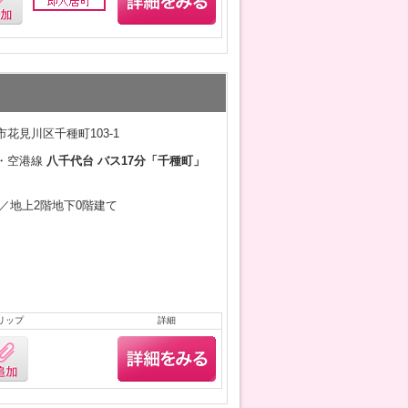
花見川区千種町103-1
・空港線
八千代台 バス17分「千種町」
9月／地上2階地下0階建て
リップ
詳細