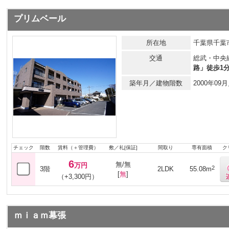
プリムベール
所在地
千葉県千葉市
交通
総武・中央
路」徒歩1
築年月／建物階数
2000年0
チェック
階数
賃料（＋管理費）
敷／礼[保証]
間取り
専有面積
ク
6
無/無
万円
2
3階
2LDK
55.08m
[
無
]
（+3,300円）
ｍｉａｍ幕張