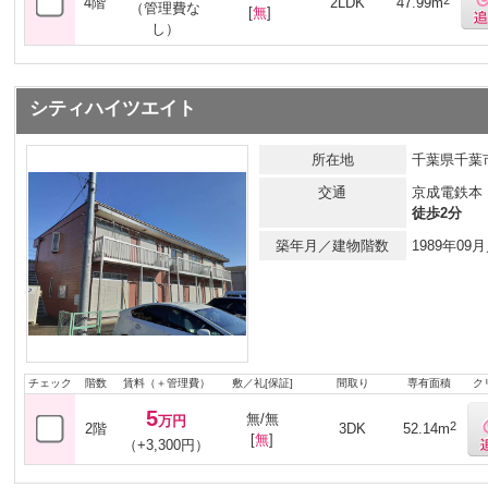
2
4階
2LDK
47.99m
（管理費な
[
無
]
し）
シティハイツエイト
所在地
千葉県千葉市
交通
京成電鉄本
徒歩2分
築年月／建物階数
1989年0
チェック
階数
賃料（＋管理費）
敷／礼[保証]
間取り
専有面積
ク
5
無/無
万円
2
2階
3DK
52.14m
[
無
]
（+3,300円）