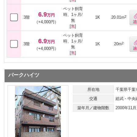
ペット飼育
6.9
時、1ヶ月/
万円
2
3階
1K
20.01m
無
（+4,000円）
[
無
]
ペット飼育
6.9
時、1ヶ月/
万円
2
3階
1K
20m
無
（+4,000円）
[
無
]
パークハイツ
所在地
千葉県千葉市
交通
総武・中央
築年月／建物階数
2000年1