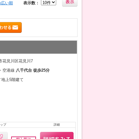
の広い順
表示数：
市花見川区花見川7
・空港線
八千代台 徒歩25分
月／地上5階建て
ップ
詳細