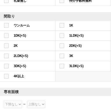
礼金無し
仲介手数料無料
間取り
ワンルーム
1K
1DK(+S)
1LDK(+S)
2K
2DK(+S)
2LDK(+S)
3K
3DK(+S)
3LDK(+S)
4K以上
専有面積