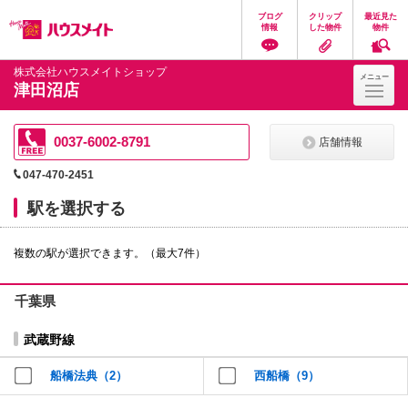
ペ
ペ
こ
こ
こ
ブログ
クリップ
最近見た
ー
ー
こ
こ
こ
情報
した物件
物件
ジ
ジ
か
か
か
の
内
ら
ら
ら
先
を
ヘ
本
フ
株式会社ハウスメイトショップ
メニュー
頭
移
ッ
文
ッ
津田沼店
に
動
ダ
に
タ
な
す
情
な
情
り
る
報
り
報
ま
た
に
ま
に
0037-6002-8791
店舗情報
す。
め
な
す。
な
の
り
り
047-470-2451
リ
ま
ま
ン
す。
す。
駅を選択する
ク
で
す。
複数の駅が選択できます。（最大7件）
ヘ
ッ
ダ
情
千葉県
報
に
武蔵野線
移
動
し
船橋法典（2）
西船橋（9）
ま
す