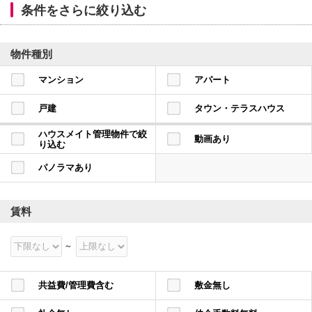
本
条件をさらに絞り込む
文
に
移
動
物件種別
し
ま
マンション
アパート
す
フ
ッ
戸建
タウン・テラスハウス
タ
情
ハウスメイト管理物件で絞
動画あり
報
り込む
に
移
パノラマあり
動
し
ま
す
賃料
共益費/管理費含む
敷金無し