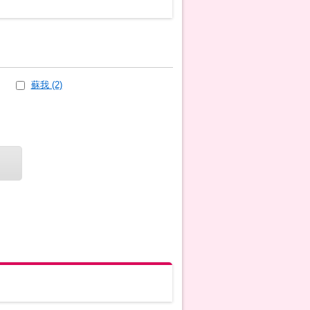
蘇我
(2)