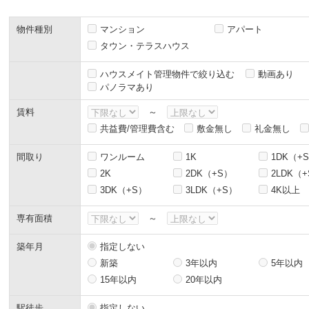
物件種別
マンション
アパート
タウン・テラスハウス
ハウスメイト管理物件で絞り込む
動画あり
パノラマあり
賃料
～
共益費/管理費含む
敷金無し
礼金無し
間取り
ワンルーム
1K
1DK（+
2K
2DK（+S）
2LDK（
3DK（+S）
3LDK（+S）
4K以上
専有面積
～
築年月
指定しない
新築
3年以内
5年以内
15年以内
20年以内
駅徒歩
指定しない