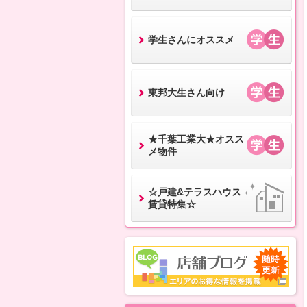
学生さんにオススメ
東邦大生さん向け
★千葉工業大★オスス
メ物件
☆戸建&テラスハウス
賃貸特集☆