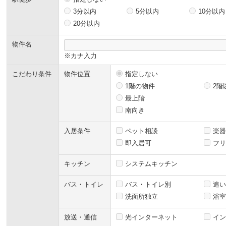
3分以内
5分以内
10分以内
20分以内
物件名
※カナ入力
こだわり条件
物件位置
指定しない
1階の物件
2階
最上階
南向き
入居条件
ペット相談
楽器
即入居可
フリ
キッチン
システムキッチン
バス・トイレ
バス・トイレ別
追い
洗面所独立
浴室
放送・通信
光インターネット
イン