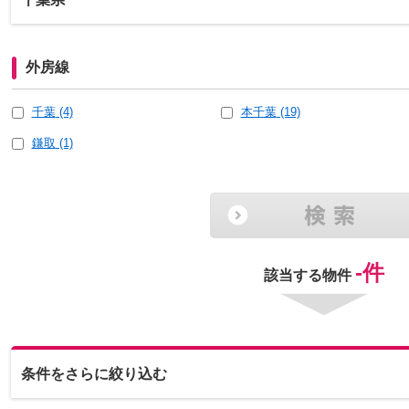
外房線
千葉
(4)
本千葉
(19)
鎌取
(1)
-
件
該当する物件
条件をさらに絞り込む