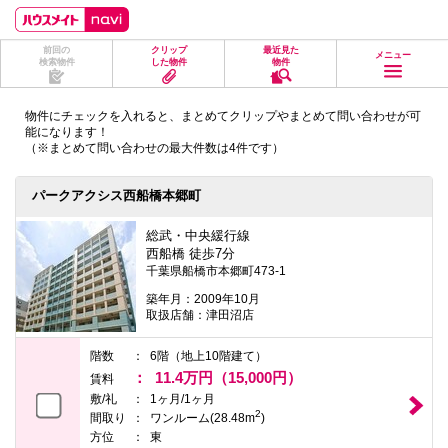
ペ
ペ
こ
こ
こ
ー
ー
こ
こ
こ
ジ
ジ
か
か
か
前回の
クリップ
最近見た
の
内
ら
ら
ら
メニュー
検索物件
した物件
物件
先
を
ヘ
本
フ
頭
移
ッ
文
ッ
に
動
ダ
に
タ
物件にチェックを入れると、まとめてクリップやまとめて問い合わせが可
な
す
情
な
情
能になります！
り
る
報
り
報
（※まとめて問い合わせの最大件数は4件です）
ま
た
に
ま
に
す。
め
な
す。
な
の
り
り
パークアクシス西船橋本郷町
リ
ま
ま
ン
す。
す。
ク
総武・中央緩行線
で
西船橋 徒歩7分
す。
千葉県船橋市本郷町473-1
ヘ
ッ
築年月：2009年10月
ダ
取扱店舗：津田沼店
情
報
階数
6階（地上10階建て）
に
11.4万円（15,000円）
移
賃料
動
敷/礼
1ヶ月/1ヶ月
し
2
間取り
ワンルーム(28.48m
)
ま
方位
東
す