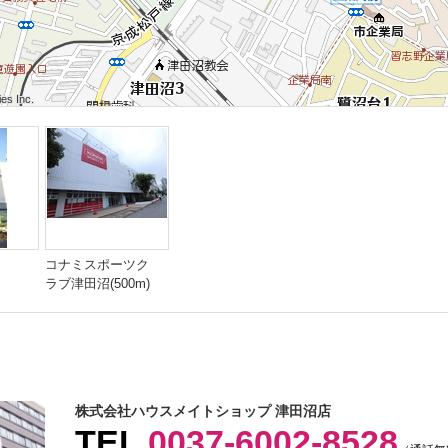
s Inc.
s Inc.
s Inc.
s Inc.
s Inc.
s Inc.
s Inc.
s Inc.
s Inc.
コナミスポーツク
ラブ津田沼(500m)
株式会社ハウスメイトショップ 津田沼店
TEL
0037-6002-8528