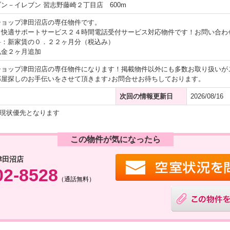
ン－イレブン 習志野藤崎２丁目店 600m
ショップ津田沼店の専任物件です。
・快適サポートサービス２４時間電話受付サービス対応物件です！お問い合わ
料：新家賃の０．２２ヶ月分（税込み）
礼金２ヶ月追加
ショップ津田沼店の専任物件になります！掲載物件以外にも多数お取り扱いが
部屋探しのお手伝いをさせて頂きます♪お問合せお待ちしております。
次回の情報更新日
2026/08/16
現状優先となります
この物件が気になったら
津田沼店
02-8528
（通話無料）