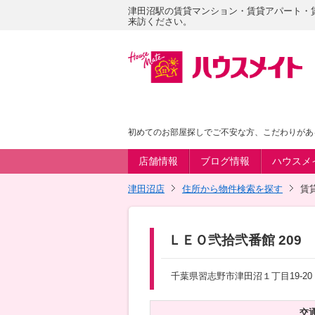
津田沼駅の賃貸マンション・賃貸アパート・
来訪ください。
初めてのお部屋探しでご不安な方、こだわりがあ
店舗情報
ブログ情報
ハウスメ
津田沼店
住所から物件検索を探す
賃
ＬＥＯ弐拾弐番館 209
千葉県習志野市津田沼１丁目19-20
交