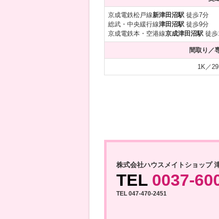
京成電鉄松戸線
新津田沼駅
徒歩7分
総武・中央緩行線
津田沼駅
徒歩9分
京成電鉄本・空港線
京成津田沼駅
徒歩
間取り／
1K／29
株式会社ハウスメイトショップ 
TEL
0037-60
TEL 047-470-2451