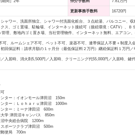
約期間］2年
仲介手数料
7.81万円
更新事務手数料
16720円
、シャワー、洗面所独立、シャワー付洗面化粧台、３点給湯、バルコニー、収
クス、ゴミ置場、駐輪場、インターネット接続可（接続環境：CATV）、ＢＳ
24ｈ管理、敷地内ゴミ置き場、当社管理物件、インターネット無料、エアコン
供不可、ルームシェア不可、ペット不可、楽器不可、連帯保証人不要＋制度入
／初回保証料：請求月額の１ヶ月分（最低保証料２万円）継続保証料１万円／
0円／入居時、消火剤5,500円／入居時、クリーニング代55,000円／入居時、鍵代
可
用可
ンター：イオンモール津田沼 150m
ンター：Ｌｏｈａｒｕ津田沼 1000m
ンター：ミーナ津田沼 600m
大学 津田沼キャンパス 850m
沼中央総合病院 1200m
スポーツクラブ津田沼 500m
郵便局 700m