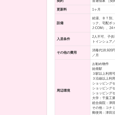
契約
普通借家 ［契
更新料
1ヶ月
給湯、ＢＴ別
設備
ック、宅配ボッ
J:COM）、
2人不可、子
入居条件
トインシュア
消毒代18,92
その他の費用
／月
お勧め物件
始発駅
３駅以上利用
３沿線以上利
ショッピングセ
ショッピングセ
周辺環境
ショッピングセ
大学：千葉工業
総合病院：津田
その他：コナミ
郵便局：津田沼