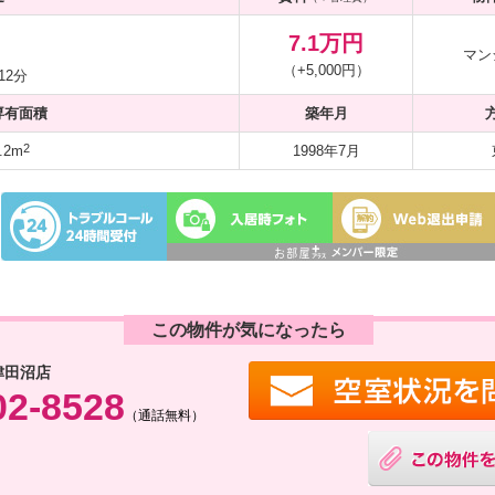
7.1万円
マン
（+5,000円）
12分
専有面積
築年月
2
.2m
1998年7月
この物件が気になったら
津田沼店
02-8528
（通話無料）