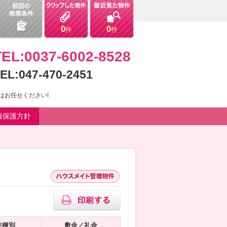
0
0
件
件
TEL:0037-6002-8528
EL:047-470-2451
はお任せください!
報保護方針
件種別
敷金／礼金