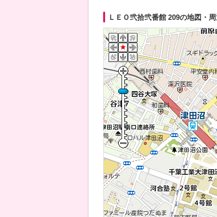
ＬＥＯ弐拾弐番館 209の地図・