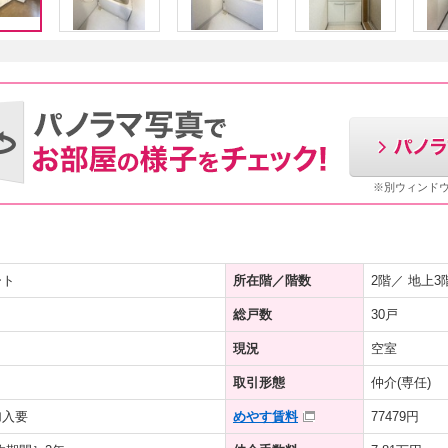
※別ウィンド
ート
所在階／階数
2階／ 地上3
総戸数
30戸
現況
空室
取引形態
仲介(専任)
加入要
めやす賃料
77479円