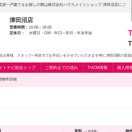
賃貸一戸建てをお探しの際は株式会社ハウスメイトショップ 津田沼店にご
津田沼店
営業時間：
10:00～18:00
定休日：
水曜日・GW・8/13～8/15・年末年始
T
るお客様、スタッフ一同全力でお手伝いをさせていただきます!特に津田沼駅の賃貸
イトナビ総合トップ
ご契約までの流れ
TVCM情報
個人情
貸物件詳細
通
賃料
物
（＋管理費）