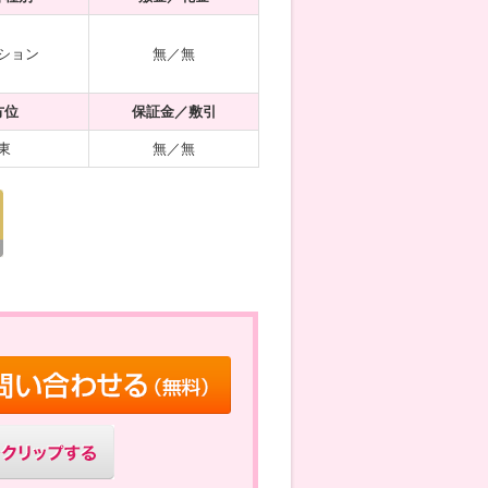
ション
無／無
方位
保証金／敷引
東
無／無