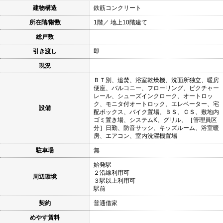
建物構造
鉄筋コンクリート
所在階/階数
1階／ 地上10階建て
総戸数
引き渡し
即
現況
ＢＴ別、追焚、浴室乾燥機、洗面所独立、暖房
便座、バルコニー、フローリング、ピクチャー
レール、シューズインクローク、オートロッ
ク、モニタ付オートロック、エレベーター、宅
設備
配ボックス、バイク置場、ＢＳ、ＣＳ、敷地内
ゴミ置き場、システムK、グリル、［管理員区
分］日勤、防音サッシ、キッズルーム、浴室暖
房、エアコン、室内洗濯機置場
駐車場
無
始発駅
２沿線利用可
周辺環境
３駅以上利用可
駅前
契約
普通借家
めやす賃料