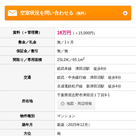
本
文
に
空室状況を問い合わせる
（無料）
移
動
し
ま
18万円
賃料（＋管理費）
（＋15,000円）
す
フ
敷金／礼金
無／1ヶ月
ッ
タ
保証金／敷引
無／無
情
2
間取り／専用面積
2SLDK／65.1m
報
に
総武本線 津田沼駅 徒歩8分
移
動
交通
総武・中央緩行線 津田沼駅 徒歩8分
し
ま
京成電鉄松戸線 新津田沼駅 徒歩4分
す
千葉県習志野市津田沼１丁目9-1
所在地
地図・周辺情報
物件種別
マンション
築年月
新築（2025年12月）
方位
南