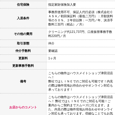
住宅保険
指定家財保険加入要
事務所使用不可、保証人代行必須（株式会社Ｃ
ＡＳＡ／初回保証料（最低二万円）：月額賃料
入居条件
等の５０％、２年目以降：一万円／年、決済手
数料三百円（税込）／月）
クリーニング代121,737円、口座振替事務手数
その他の費用
料220円／月
取引形態
仲介
仲介手数料
要確認
更新料
1ヶ月
更新事務手数料
こちらの物件はハウスメイトショップ津田沼店
へ！
備考
弊社ではＬＩＮＥでのご対応も可能です！内見
の際は物件現地お待合わせやオンライン対応も
承っております！
こちらの物件はハウスメイトショップ津田沼店
へ！ 弊社ではＬＩＮＥでのご対応も可能！ご
案内からご契約までスムーズに行えます。ま
お店からのコメント
た、内見の際は物件現地お待合わせやオンライ
ン対応も承っております。些細なことでもお気