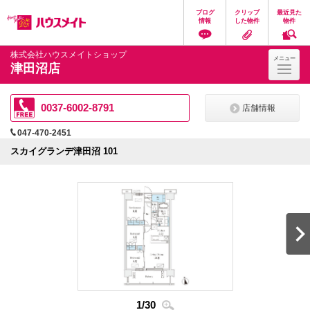
ペ
ペ
こ
こ
こ
ブログ
クリップ
最近見た
ー
ー
こ
こ
こ
情報
した物件
物件
ジ
ジ
か
か
か
の
内
ら
ら
ら
先
を
ヘ
本
フ
株式会社ハウスメイトショップ
メニュー
頭
移
ッ
文
ッ
津田沼店
に
動
ダ
に
タ
な
す
情
な
情
り
る
報
り
報
ま
た
に
ま
に
0037-6002-8791
店舗情報
す。
め
な
す。
な
の
り
り
047-470-2451
リ
ま
ま
ン
す。
す。
スカイグランデ津田沼 101
ク
で
す。
ヘ
ッ
ダ
情
報
に
移
動
し
ま
1
/
30
2
/
3
す