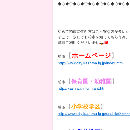
◆◇◆◇◆◇◆◇◆◇◆◇◆◇◆◇◆◇◆
初めて柏市に住む方はご不安な方が多いか
そこで、少しでも柏市を知ってもらう為、
是非ご利用くださいませ
【
ホームページ
】
柏市
http://www.city.kashiwa.lg.jp/index.html
【
保育園・幼稚園
】
柏市
http://kashiwa.info/infant.htm
【
小学校学区
】
柏市
http://www.city.kashiwa.lg.jp/soshiki/2750