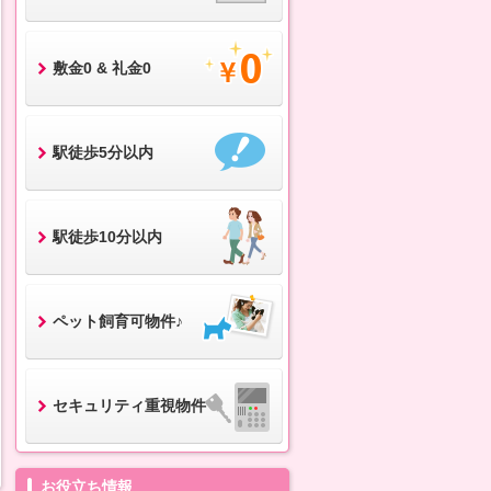
敷金0 & 礼金0
駅徒歩5分以内
駅徒歩10分以内
ペット飼育可物件♪
セキュリティ重視物件
お役立ち情報