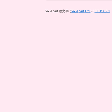
Six Apart 絵文字
(
Six Apart,Ltd.
) /
CC BY 2.1