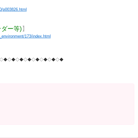
00/p003826.html
ダー等)
】
ge_environment/173/index.html
◇◆◇◆◇◆◇◆◇◆◇◆◇◆◇◆