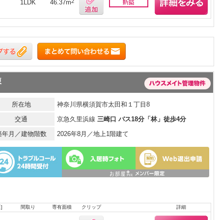
2
1LDK
46.37m
棟
所在地
神奈川県横須賀市太田和１丁目8
交通
京急久里浜線
三崎口 バス18分「林」徒歩4分
築年月／建物階数
2026年8月／地上1階建て
]
間取り
専有面積
クリップ
詳細