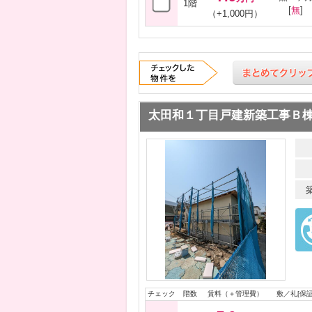
1階
[
無
]
（+1,000円）
太田和１丁目戸建新築工事Ｂ
チェック
階数
賃料（＋管理費）
敷／礼[保証