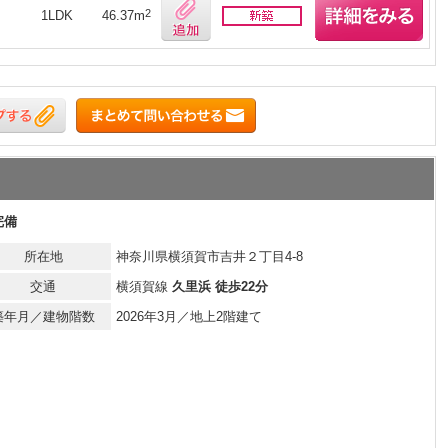
月
2
1LDK
46.37m
完備
所在地
神奈川県横須賀市吉井２丁目4-8
交通
横須賀線
久里浜 徒歩22分
築年月／建物階数
2026年3月／地上2階建て