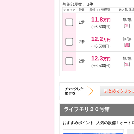
募集部屋数：
3件
チェック
階数
賃料（＋管理費）
敷／礼[保証
11.8
無/無
万円
1階
[
無
]
（+6,500円）
12.2
無/無
万円
2階
[
無
]
（+6,500円）
12.3
無/無
万円
2階
[
無
]
（+6,500円）
ライフモリ２０号館
おすすめポイント
人気の設備！オート