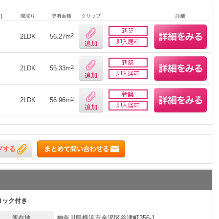
]
間取り
専有面積
クリップ
詳細
2
2LDK
56.27m
2
2LDK
55.33m
2
2LDK
56.96m
ロック付き
所在地
神奈川県横浜市金沢区谷津町356-1