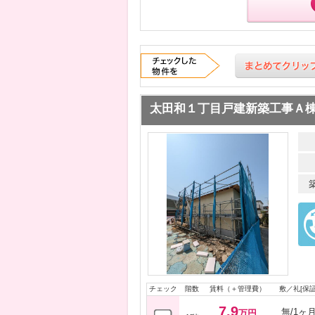
太田和１丁目戸建新築工事Ａ
チェック
階数
賃料（＋管理費）
敷／礼[保証
7.9
無/1ヶ
万円