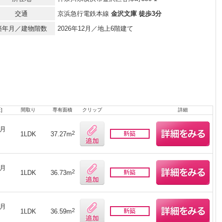
交通
京浜急行電鉄本線
金沢文庫 徒歩3分
築年月／建物階数
2026年12月／地上6階建て
]
間取り
専有面積
クリップ
詳細
ヶ月
2
1LDK
37.27m
ヶ月
2
1LDK
36.73m
ヶ月
2
1LDK
36.59m