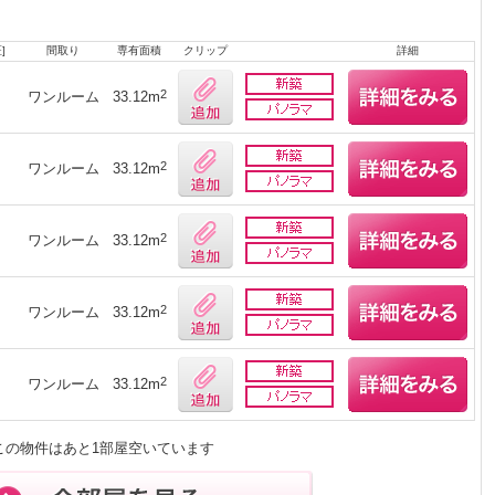
]
間取り
専有面積
クリップ
詳細
月
2
ワンルーム
33.12m
月
2
ワンルーム
33.12m
月
2
ワンルーム
33.12m
月
2
ワンルーム
33.12m
月
2
ワンルーム
33.12m
この物件はあと1部屋空いています