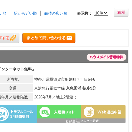
い順
駅から近い順
面積の広い順
表示数：
インターネット無料」
所在地
神奈川県横須賀市船越町７丁目64-6
交通
京浜急行電鉄本線
京急田浦 徒歩9分
築年月／建物階数
2026年7月／地上2階建て