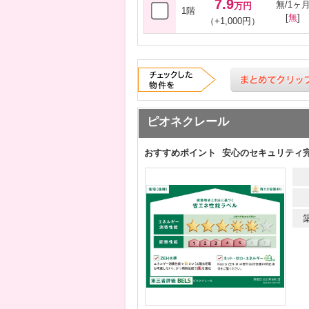
7.9
無/1ヶ
万円
1階
[
無
]
（+1,000円）
ピオネクレール
おすすめポイント
安心のセキュリティ