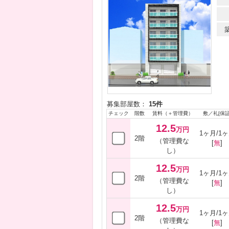
募集部屋数：
15件
チェック
階数
賃料（＋管理費）
敷／礼[保証
12.5
万円
1ヶ月/1
2階
（管理費な
[
無
]
し）
12.5
万円
1ヶ月/1
2階
（管理費な
[
無
]
し）
12.5
万円
1ヶ月/1
2階
（管理費な
[
無
]