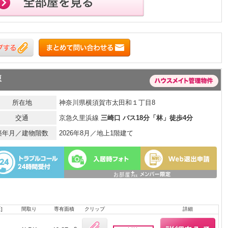
棟
所在地
神奈川県横須賀市太田和１丁目8
交通
京急久里浜線
三崎口 バス18分「林」徒歩4分
築年月／建物階数
2026年8月／地上1階建て
]
間取り
専有面積
クリップ
詳細
月