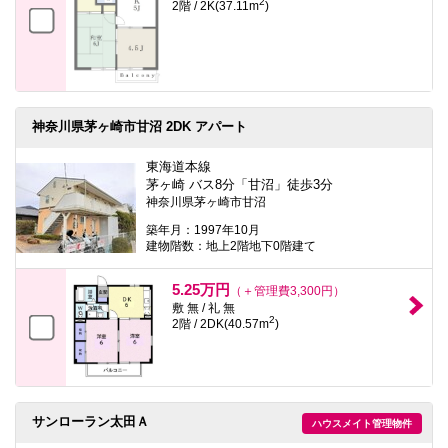
2
2階 / 2K(37.11m
)
神奈川県茅ヶ崎市甘沼 2DK アパート
東海道本線
茅ヶ崎 バス8分「甘沼」徒歩3分
神奈川県茅ヶ崎市甘沼
築年月：1997年10月
建物階数：地上2階地下0階建て
5.25万円
（＋管理費3,300円）
敷 無 / 礼 無
2
2階 / 2DK(40.57m
)
サンローラン太田Ａ
ハウスメイト管理物件