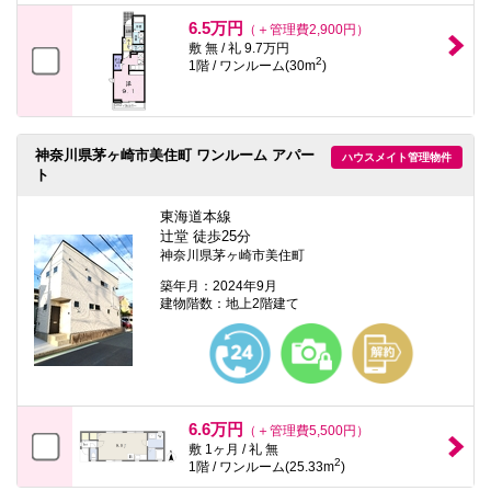
6.5万円
（＋管理費2,900円）
敷 無 / 礼 9.7万円
2
1階 / ワンルーム(30m
)
神奈川県茅ヶ崎市美住町 ワンルーム アパー
ハウスメイト管理物件
ト
東海道本線
辻堂 徒歩25分
神奈川県茅ヶ崎市美住町
築年月：2024年9月
建物階数：地上2階建て
6.6万円
（＋管理費5,500円）
敷 1ヶ月 / 礼 無
2
1階 / ワンルーム(25.33m
)