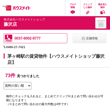
ペ
ペ
こ
こ
こ
ブログ
クリップ
最近見た
ー
ー
こ
こ
こ
情報
した物件
物件
ジ
ジ
か
か
か
の
内
ら
ら
ら
先
を
ヘ
本
フ
株式会社ハウスメイトショップ
メニュー
頭
移
ッ
文
ッ
藤沢店
に
動
ダ
に
タ
な
す
情
な
情
り
る
報
り
報
ま
た
に
ま
に
0037-6002-8777
店舗情報
す。
め
な
す。
な
の
り
り
0466-27-7421
リ
ま
ま
ン
す。
す。
茅ヶ崎駅の賃貸物件【ハウスメイトショップ藤沢
ク
で
店】
す。
ヘ
ッ
73件
見つかりました
ダ
情
報
に
移
動
物件にチェックを入れると、まとめてクリップやまとめて問い合わせが可
し
能になります！
ま
（※まとめて問い合わせの最大件数は4件です）
す