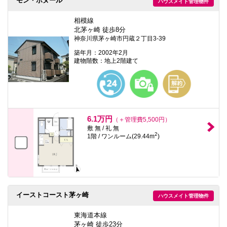
モン・ボヌール
ハウスメイト管理物件
相模線
北茅ヶ崎 徒歩8分
神奈川県茅ヶ崎市円蔵２丁目3-39
築年月：2002年2月
建物階数：地上2階建て
6.1万円
（＋管理費5,500円）
敷 無 / 礼 無
2
1階 / ワンルーム(29.44m
)
イーストコースト茅ヶ崎
ハウスメイト管理物件
東海道本線
茅ヶ崎 徒歩23分