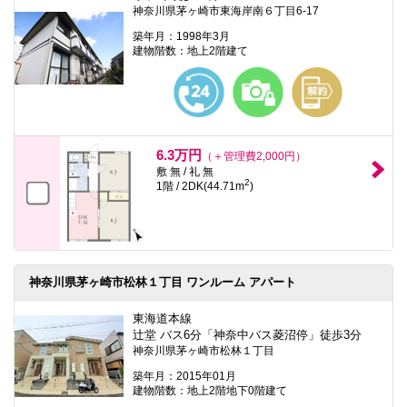
神奈川県茅ヶ崎市東海岸南６丁目6-17
築年月：1998年3月
建物階数：地上2階建て
6.3万円
（＋管理費2,000円）
敷 無 / 礼 無
2
1階 / 2DK(44.71m
)
神奈川県茅ヶ崎市松林１丁目 ワンルーム アパート
東海道本線
辻堂 バス6分「神奈中バス菱沼停」徒歩3分
神奈川県茅ヶ崎市松林１丁目
築年月：2015年01月
建物階数：地上2階地下0階建て