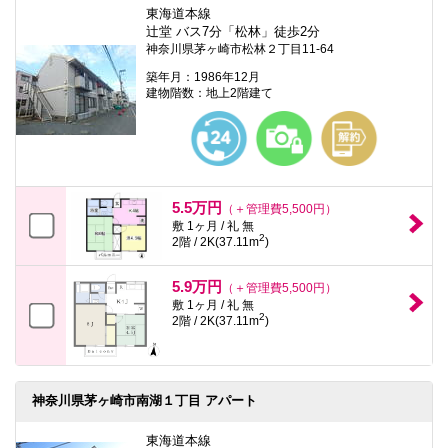
東海道本線
辻堂 バス7分「松林」徒歩2分
神奈川県茅ヶ崎市松林２丁目11-64
築年月：1986年12月
建物階数：地上2階建て
5.5万円
（＋管理費5,500円）
敷 1ヶ月 / 礼 無
2
2階 / 2K(37.11m
)
5.9万円
（＋管理費5,500円）
敷 1ヶ月 / 礼 無
2
2階 / 2K(37.11m
)
神奈川県茅ヶ崎市南湖１丁目 アパート
東海道本線