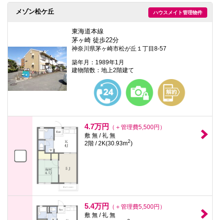
本
メゾン松ケ丘
文
ハウスメイト管理物件
に
移
東海道本線
動
茅ヶ崎 徒歩22分
し
神奈川県茅ヶ崎市松が丘１丁目8-57
ま
す
築年月：1989年1月
フ
建物階数：地上2階建て
ッ
タ
情
報
に
移
動
4.7万円
（＋管理費5,500円）
し
敷 無 / 礼 無
ま
2
2階 / 2K(30.93m
)
す
5.4万円
（＋管理費5,500円）
敷 無 / 礼 無