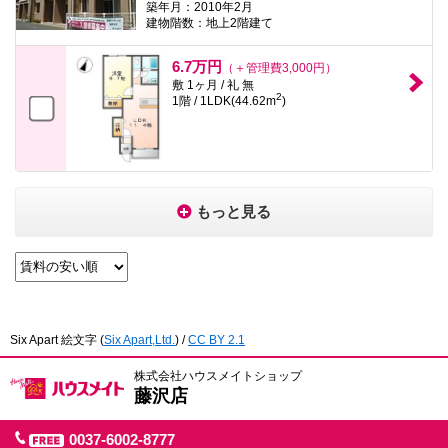
築年月：2010年2月
建物階数：地上2階建て
6.7万円
（＋管理費3,000円）
敷 1ヶ月 / 礼 無
2
1階 / 1LDK(44.62m
)
もっと見る
Six Apart 絵文字
(
Six Apart,Ltd.
) /
CC BY 2.1
株式会社ハウスメイトショップ
藤沢店
0037-6002-8777