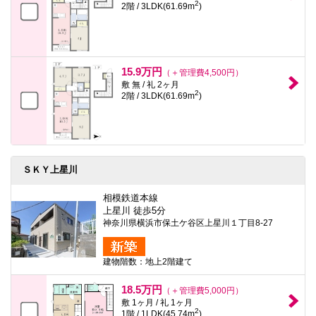
2
2階 / 3LDK(61.69m
)
15.9万円
（＋管理費4,500円）
敷 無 / 礼 2ヶ月
2
2階 / 3LDK(61.69m
)
ＳＫＹ上星川
相模鉄道本線
上星川 徒歩5分
神奈川県横浜市保土ケ谷区上星川１丁目8-27
建物階数：地上2階建て
18.5万円
（＋管理費5,000円）
敷 1ヶ月 / 礼 1ヶ月
2
1階 / 1LDK(45.74m
)