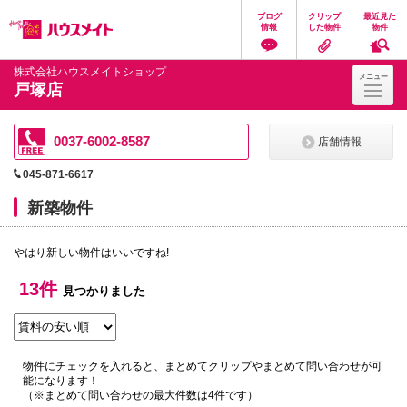
ペ
ペ
こ
こ
こ
ブログ
クリップ
最近見た
ー
ー
こ
こ
こ
情報
した物件
物件
ジ
ジ
か
か
か
の
内
ら
ら
ら
先
を
ヘ
本
フ
株式会社ハウスメイトショップ
メニュー
頭
移
ッ
文
ッ
戸塚店
に
動
ダ
に
タ
な
す
情
な
情
り
る
報
り
報
ま
た
に
ま
に
0037-6002-8587
店舗情報
す。
め
な
す。
な
の
り
り
045-871-6617
リ
ま
ま
ン
す。
す。
新築物件
ク
で
す。
やはり新しい物件はいいですね!
ヘ
ッ
ダ
13件
見つかりました
情
報
に
移
動
物件にチェックを入れると、まとめてクリップやまとめて問い合わせが可
し
能になります！
ま
（※まとめて問い合わせの最大件数は4件です）
す