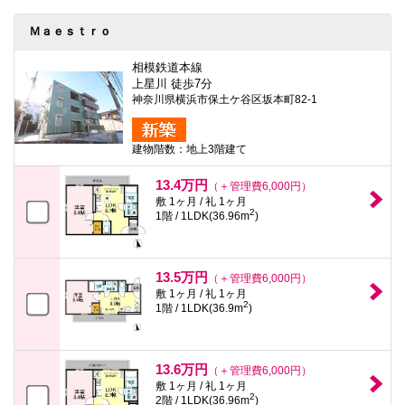
本
文
Ｍａｅｓｔｒｏ
に
移
動
相模鉄道本線
し
上星川 徒歩7分
ま
神奈川県横浜市保土ケ谷区坂本町82-1
す
フ
ッ
建物階数：地上3階建て
タ
情
報
13.4万円
（＋管理費6,000円）
に
敷 1ヶ月 / 礼 1ヶ月
移
2
1階 / 1LDK(36.96m
)
動
し
ま
す
13.5万円
（＋管理費6,000円）
敷 1ヶ月 / 礼 1ヶ月
2
1階 / 1LDK(36.9m
)
13.6万円
（＋管理費6,000円）
敷 1ヶ月 / 礼 1ヶ月
2
2階 / 1LDK(36.96m
)