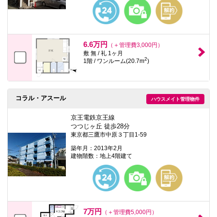
6.6万円
（＋管理費3,000円）
敷 無 / 礼 1ヶ月
2
1階 / ワンルーム(20.7m
)
コラル・アスール
ハウスメイト管理物件
京王電鉄京王線
つつじヶ丘 徒歩28分
東京都三鷹市中原３丁目1-59
築年月：2013年2月
建物階数：地上4階建て
7万円
（＋管理費5,000円）