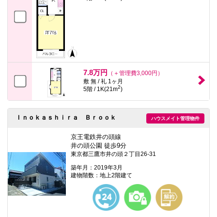
7.8万円
（＋管理費3,000円）
敷 無 / 礼 1ヶ月
2
5階 / 1K(21m
)
Ｉｎｏｋａｓｈｉｒａ Ｂｒｏｏｋ
ハウスメイト管理物件
京王電鉄井の頭線
井の頭公園 徒歩9分
東京都三鷹市井の頭２丁目26-31
築年月：2019年3月
建物階数：地上2階建て