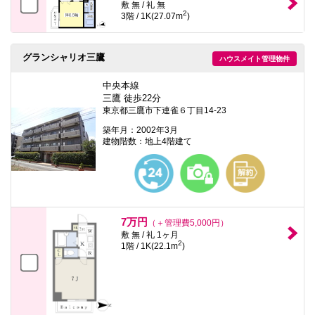
敷 無 / 礼 無
2
3階 / 1K(27.07m
)
グランシャリオ三鷹
ハウスメイト管理物件
中央本線
三鷹 徒歩22分
東京都三鷹市下連雀６丁目14-23
築年月：2002年3月
建物階数：地上4階建て
7万円
（＋管理費5,000円）
敷 無 / 礼 1ヶ月
2
1階 / 1K(22.1m
)