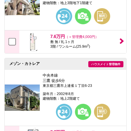
建物階数：地上3階地下1階建て
7.6万円
（＋管理費4,000円）
敷 無 / 礼 1ヶ月
2
3階 / ワンルーム(25.9m
)
メゾン・カトレア
ハウスメイト管理物件
中央本線
三鷹 徒歩6分
東京都三鷹市上連雀１丁目6-23
築年月：2002年8月
建物階数：地上2階建て