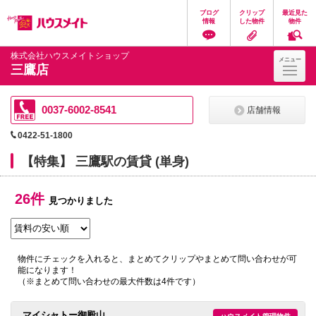
ペ
ペ
こ
こ
こ
ブログ
クリップ
最近見た
ー
ー
こ
こ
こ
情報
した物件
物件
ジ
ジ
か
か
か
の
内
ら
ら
ら
先
を
ヘ
本
フ
株式会社ハウスメイトショップ
メニュー
頭
移
ッ
文
ッ
三鷹店
に
動
ダ
に
タ
な
す
情
な
情
り
る
報
り
報
ま
た
に
ま
に
0037-6002-8541
店舗情報
す。
め
な
す。
な
の
り
り
0422-51-1800
リ
ま
ま
ン
す。
す。
【特集】 三鷹駅の賃貸 (単身)
ク
で
す。
26件
ヘ
見つかりました
ッ
ダ
情
報
に
物件にチェックを入れると、まとめてクリップやまとめて問い合わせが可
移
能になります！
動
（※まとめて問い合わせの最大件数は4件です）
し
ま
す
マイシャトー御殿山