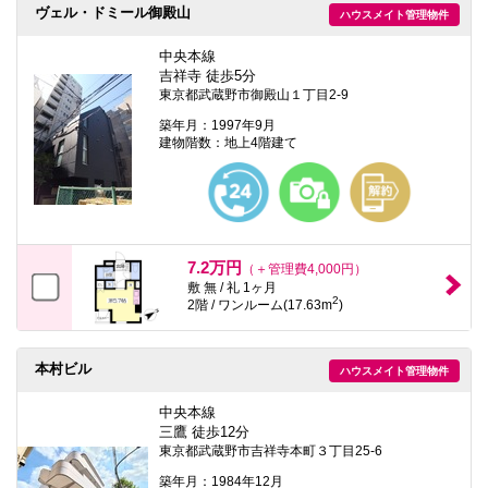
ヴェル・ドミール御殿山
ハウスメイト管理物件
中央本線
吉祥寺 徒歩5分
東京都武蔵野市御殿山１丁目2-9
築年月：1997年9月
建物階数：地上4階建て
7.2万円
（＋管理費4,000円）
敷 無 / 礼 1ヶ月
2
2階 / ワンルーム(17.63m
)
本村ビル
ハウスメイト管理物件
中央本線
三鷹 徒歩12分
東京都武蔵野市吉祥寺本町３丁目25-6
築年月：1984年12月