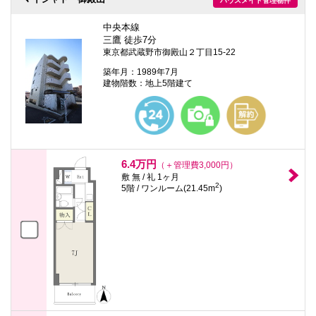
ハウスメイト管理物件
本
文
中央本線
に
移
三鷹 徒歩7分
動
東京都武蔵野市御殿山２丁目15-22
し
築年月：1989年7月
ま
建物階数：地上5階建て
す
フ
ッ
タ
情
報
に
6.4万円
移
（＋管理費3,000円）
動
敷 無 / 礼 1ヶ月
し
2
5階 / ワンルーム(21.45m
)
ま
す