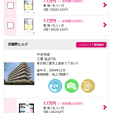
7.7万円
（＋管理費3,000円）
敷 無 / 礼 1ヶ月
2
1階 / 1K(24.12m
)
7.7万円
（＋管理費3,000円）
敷 無 / 礼 1ヶ月
2
1階 / 1K(24.12m
)
武蔵野ヒルズ
ハウスメイト管理物件
中央本線
三鷹 徒歩7分
東京都三鷹市上連雀３丁目1-3
築年月：2004年12月
建物階数：地上7階建て
7.7万円
（＋管理費3,000円）
敷 無 / 礼 1ヶ月
2
5階 / 1K(21m
)