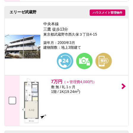
エリーゼ武蔵野
ハウスメイト管理物件
中央本線
三鷹 徒歩13分
東京都武蔵野市西久保３丁目4-15
築年月：2000年3月
建物階数：地上3階建て
7万円
（＋管理費4,000円）
敷 無 / 礼 1ヶ月
2
1階 / 1K(19.24m
)