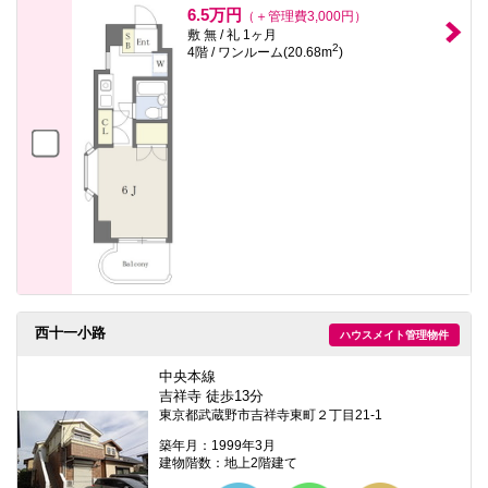
6.5万円
（＋管理費3,000円）
敷 無 / 礼 1ヶ月
2
4階 / ワンルーム(20.68m
)
西十一小路
ハウスメイト管理物件
中央本線
吉祥寺 徒歩13分
東京都武蔵野市吉祥寺東町２丁目21-1
築年月：1999年3月
建物階数：地上2階建て