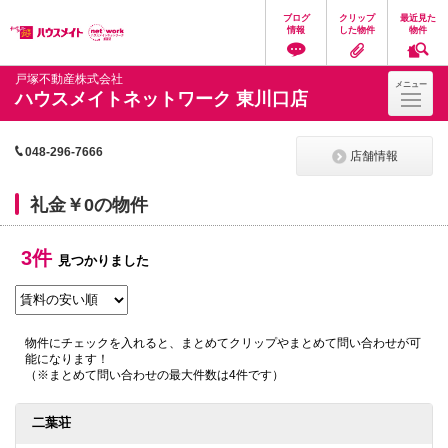
ペ
ペ
こ
こ
こ
ブログ
クリップ
最近見た
ー
ー
こ
こ
こ
情報
した物件
物件
ジ
ジ
か
か
か
の
内
ら
ら
ら
先
を
ヘ
本
フ
戸塚不動産株式会社
メニュー
頭
移
ッ
文
ッ
ハウスメイトネットワーク 東川口店
に
動
ダ
に
タ
な
す
情
な
情
り
る
報
り
報
ま
た
に
ま
に
048-296-7666
店舗情報
す。
め
な
す。
な
の
り
り
リ
ま
ま
礼金￥0の物件
ン
す。
す。
ク
で
3件
見つかりました
す。
ヘ
ッ
ダ
情
物件にチェックを入れると、まとめてクリップやまとめて問い合わせが可
報
能になります！
に
（※まとめて問い合わせの最大件数は4件です）
移
動
し
二葉荘
ま
す