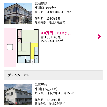
本
武蔵野線
文
東川口 徒歩6分
に
埼玉県川口市東川口４丁目2-12
移
動
築年月：1980年3月
し
建物階数：地上2階建て
ま
す
フ
4.9万円
（管理費なし）
ッ
敷 1ヶ月 / 礼 無
タ
2
2階 / 2K(31.05m
)
情
報
に
移
動
し
ま
す
プラムガーデン
武蔵野線
東川口 徒歩10分
埼玉県川口市戸塚４丁目15-23
築年月：1993年2月
建物階数：地上2階建て