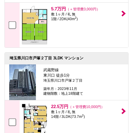
5.7万円
（＋管理費3,000円）
敷 1ヶ月 / 礼 無
2
1階 / 2DK(40m
)
埼玉県川口市戸塚２丁目 3LDK マンション
武蔵野線
東川口 徒歩1分
埼玉県川口市戸塚２丁目
築年月：2023年11月
建物階数：地上18階建て
22.5万円
（＋管理費10,000円）
敷 1ヶ月 / 礼 無
2
14階 / 3LDK(73.7m
)