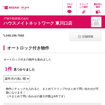
ペ
ペ
こ
こ
こ
ブログ
クリップ
最近見た
ー
ー
こ
こ
こ
情報
した物件
物件
ジ
ジ
か
か
か
の
内
ら
ら
ら
先
を
ヘ
本
フ
戸塚不動産株式会社
メニュー
頭
移
ッ
文
ッ
ハウスメイトネットワーク 東川口店
に
動
ダ
に
タ
な
す
情
な
情
り
る
報
り
報
ま
た
に
ま
に
048-296-7666
店舗情報
す。
め
な
す。
な
の
り
り
リ
ま
ま
オートロック付き物件
ン
す。
す。
ク
で
オートロック付きの物件を集めました
す。
ヘ
1件
ッ
見つかりました
ダ
情
報
に
移
物件にチェックを入れると、まとめてクリップやまとめて問い合わせが可
動
能になります！
し
（※まとめて問い合わせの最大件数は4件です）
ま
す