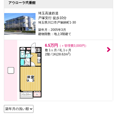
本
アウローラ弐番館
文
に
埼玉高速鉄道
移
戸塚安行 徒歩10分
動
埼玉県川口市戸塚鋏町1-30
し
ま
築年月：2005年3月
す
建物階数：地上3階建て
フ
ッ
タ
6.5万円
（＋管理費3,000円）
情
敷 1ヶ月 / 礼 1ヶ月
報
2
2階 / 1K(28.62m
)
に
移
動
し
ま
す