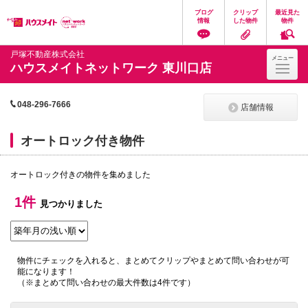
ペ
ペ
こ
こ
こ
ブログ
クリップ
最近見た
ー
ー
こ
こ
こ
情報
した物件
物件
ジ
ジ
か
か
か
の
内
ら
ら
ら
先
を
ヘ
本
フ
戸塚不動産株式会社
メニュー
頭
移
ッ
文
ッ
ハウスメイトネットワーク 東川口店
に
動
ダ
に
タ
な
す
情
な
情
り
る
報
り
報
ま
た
に
ま
に
048-296-7666
店舗情報
す。
め
な
す。
な
の
り
り
リ
ま
ま
オートロック付き物件
ン
す。
す。
ク
で
オートロック付きの物件を集めました
す。
ヘ
1件
ッ
見つかりました
ダ
情
報
に
移
物件にチェックを入れると、まとめてクリップやまとめて問い合わせが可
動
能になります！
し
（※まとめて問い合わせの最大件数は4件です）
ま
す