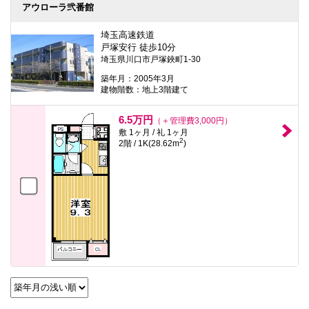
本
アウローラ弐番館
文
に
埼玉高速鉄道
移
戸塚安行 徒歩10分
動
埼玉県川口市戸塚鋏町1-30
し
ま
築年月：2005年3月
す
建物階数：地上3階建て
フ
ッ
タ
6.5万円
（＋管理費3,000円）
情
敷 1ヶ月 / 礼 1ヶ月
報
2
2階 / 1K(28.62m
)
に
移
動
し
ま
す