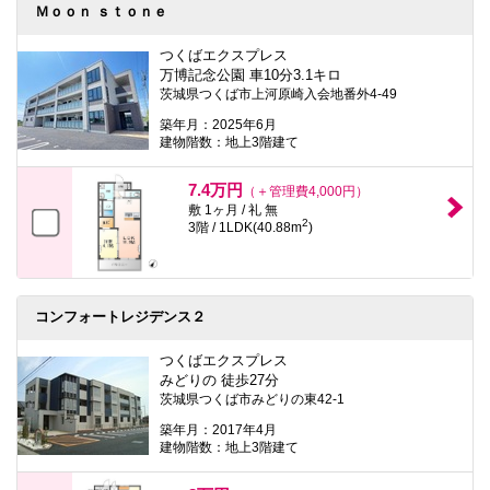
本
Ｍｏｏｎ ｓｔｏｎｅ
文
に
つくばエクスプレス
移
万博記念公園 車10分3.1キロ
動
茨城県つくば市上河原崎入会地番外4-49
し
ま
築年月：2025年6月
す
建物階数：地上3階建て
フ
ッ
タ
7.4万円
（＋管理費4,000円）
情
敷 1ヶ月 / 礼 無
報
2
3階 / 1LDK(40.88m
)
に
移
動
し
ま
コンフォートレジデンス２
す
つくばエクスプレス
みどりの 徒歩27分
茨城県つくば市みどりの東42-1
築年月：2017年4月
建物階数：地上3階建て