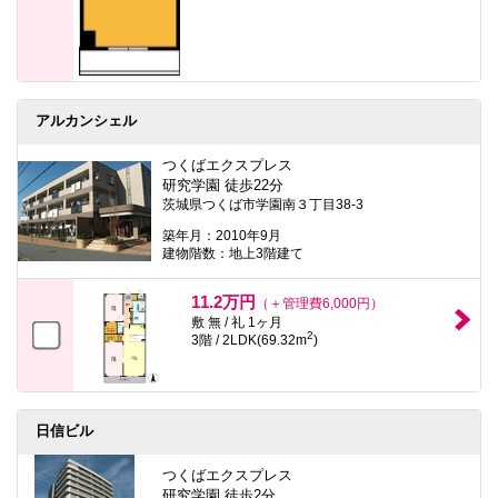
アルカンシェル
つくばエクスプレス
研究学園 徒歩22分
茨城県つくば市学園南３丁目38-3
築年月：2010年9月
建物階数：地上3階建て
11.2万円
（＋管理費6,000円）
敷 無 / 礼 1ヶ月
2
3階 / 2LDK(69.32m
)
日信ビル
つくばエクスプレス
研究学園 徒歩2分