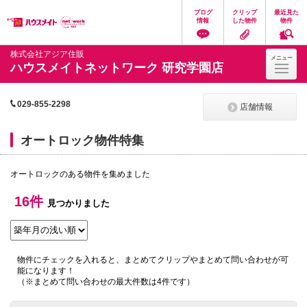
ペ
ペ
こ
こ
こ
ブログ
クリップ
最近見た
ー
ー
こ
こ
こ
情報
した物件
物件
ジ
ジ
か
か
か
の
内
ら
ら
ら
先
を
ヘ
本
フ
株式会社アジア住販
メニュー
頭
移
ッ
文
ッ
ハウスメイトネットワーク 研究学園店
に
動
ダ
に
タ
な
す
情
な
情
り
る
報
り
報
ま
た
に
ま
に
029-855-2298
店舗情報
す。
め
な
す。
な
の
り
り
リ
ま
ま
オートロック物件特集
ン
す。
す。
ク
で
オートロックのある物件を集めました
す。
ヘ
16件
ッ
見つかりました
ダ
情
報
に
移
物件にチェックを入れると、まとめてクリップやまとめて問い合わせが可
動
能になります！
し
（※まとめて問い合わせの最大件数は4件です）
ま
す