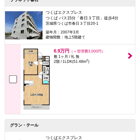
つくばエクスプレス
つくば バス15分「春日３丁目」徒歩4分
茨城県つくば市春日３丁目20-1
築年月：2007年3月
建物階数：地上5階建て
6.9万円
（＋管理費3,000円）
敷 1ヶ月 / 礼 無
2
2階 / 1LDK(51.48m
)
グラン・テール
つくばエクスプレス