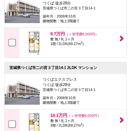
つくば 徒歩28分
茨城県つくば市二の宮３丁目14-1
築年月：2006年10月
建物階数：地上3階建て
9.7万円
（＋管理費6,000円）
敷 無 / 礼 1ヶ月
2
1階 / 2LDK(69.27m
)
茨城県つくば市二の宮３丁目14-1 2LDK マンション
つくばエクスプレス
つくば 徒歩28分
茨城県つくば市二の宮３丁目14-1
築年月：2006年10月
建物階数：地上3階建て
10.1万円
（＋管理費6,000円）
敷 無 / 礼 1ヶ月
2
3階 / 2LDK(69.27m
)