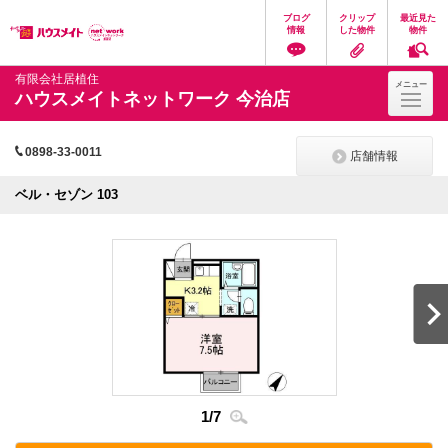
ペ
ペ
こ
こ
こ
ブログ
クリップ
最近見た
ー
ー
こ
こ
こ
情報
した物件
物件
ジ
ジ
か
か
か
の
内
ら
ら
ら
先
を
ヘ
本
フ
有限会社居植住
メニュー
頭
移
ッ
文
ッ
ハウスメイトネットワーク 今治店
に
動
ダ
に
タ
な
す
情
な
情
り
る
報
り
報
ま
た
に
ま
に
0898-33-0011
店舗情報
す。
め
な
す。
な
の
り
り
ベル・セゾン 103
リ
ま
ま
ン
す。
す。
ク
で
す。
ヘ
ッ
ダ
情
報
に
移
動
し
1
/
7
2
/
7
ま
す