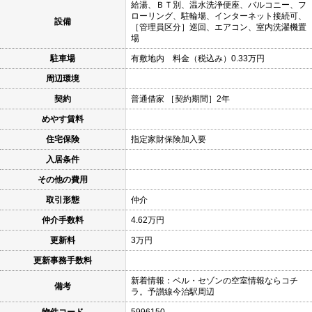
給湯、ＢＴ別、温水洗浄便座、バルコニー、フ
ローリング、駐輪場、インターネット接続可、
設備
［管理員区分］巡回、エアコン、室内洗濯機置
場
駐車場
有敷地内 料金（税込み）0.33万円
周辺環境
契約
普通借家 ［契約期間］2年
めやす賃料
住宅保険
指定家財保険加入要
入居条件
その他の費用
取引形態
仲介
仲介手数料
4.62万円
更新料
3万円
更新事務手数料
新着情報：ベル・セゾンの空室情報ならコチ
備考
ラ。予讃線今治駅周辺