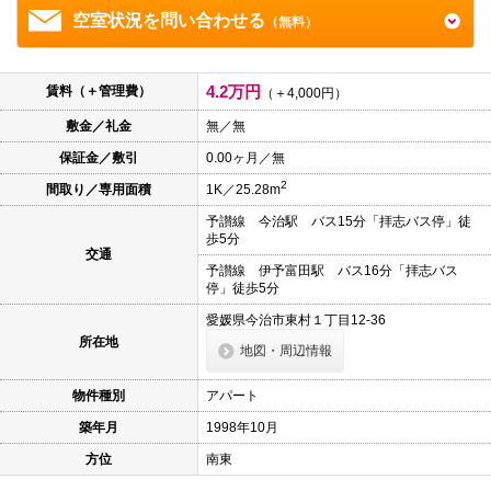
本
空室状況を問い合わせる
（無料）
文
に
移
動
4.2万円
賃料（＋管理費）
（＋4,000円）
し
ま
敷金／礼金
無／無
す
フ
保証金／敷引
0.00ヶ月／無
ッ
タ
2
間取り／専用面積
1K／25.28m
情
報
予讃線 今治駅 バス15分「拝志バス停」徒
に
歩5分
移
交通
予讃線 伊予富田駅 バス16分「拝志バス
動
停」徒歩5分
し
ま
愛媛県今治市東村１丁目12-36
す
所在地
地図・周辺情報
物件種別
アパート
築年月
1998年10月
方位
南東