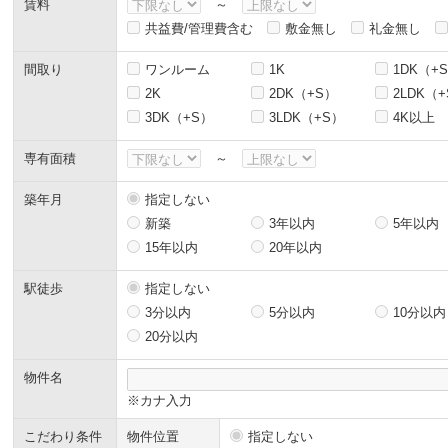
賃料
～
共益費/管理費含む
敷金無し
礼金無し
間取り
ワンルーム
1K
1DK（+
2K
2DK（+S）
2LDK（
3DK（+S）
3LDK（+S）
4K以上
専有面積
～
築年月
指定しない
新築
3年以内
5年以内
15年以内
20年以内
駅徒歩
指定しない
3分以内
5分以内
10分以内
20分以内
物件名
※カナ入力
こだわり条件
物件位置
指定しない