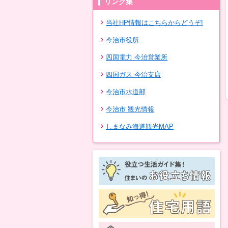
リンク集
当社HP情報はこちらからどうぞ!
今治市役所
四国電力 今治営業所
四国ガス 今治支店
今治市水道部
今治市 観光情報
しまなみ海道観光MAP