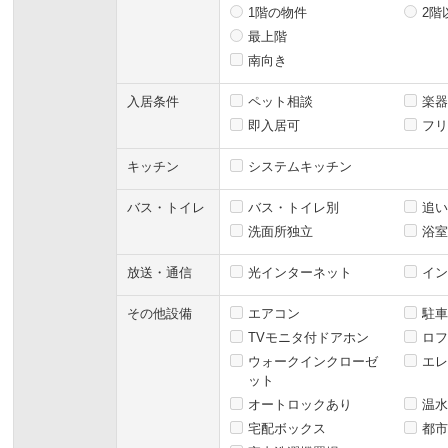
1階の物件
2階
最上階
南向き
入居条件
ペット相談
楽器
即入居可
フリ
キッチン
システムキッチン
バス・トイレ
バス・トイレ別
追い
洗面所独立
浴室
放送・通信
光インターネット
イン
その他設備
エアコン
駐車
TVモニタ付ドアホン
ロフ
ウォークインクローゼ
エレ
ット
オートロックあり
温水
宅配ボックス
都市