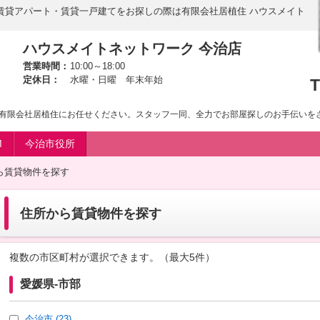
賃貸アパート・賃貸一戸建てをお探しの際は有限会社居植住 ハウスメイト
ハウスメイトネットワーク 今治店
営業時間：
10:00～18:00
定休日：
水曜・日曜 年末年始
T
有限会社居植住にお任せください。スタッフ一同、全力でお部屋探しのお手伝いを
M
今治市役所
ら賃貸物件を探す
住所から賃貸物件を探す
複数の市区町村が選択できます。（最大5件）
愛媛県-市部
今治市
(23)