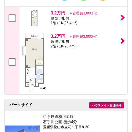
3.2万円
（＋管理費3,000円）
敷 無 / 礼 無
2
1階 / 1K(26.4m
)
3.2万円
（＋管理費3,000円）
敷 無 / 礼 無
2
2階 / 1K(26.4m
)
パークサイド
ハウスメイト管理物件
伊予鉄道横河原線
石手川公園 徒歩4分
愛媛県松山市立花１丁目8-30