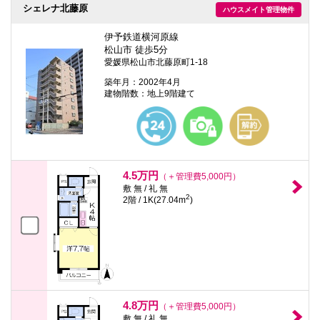
シェレナ北藤原
ハウスメイト管理物件
伊予鉄道横河原線
松山市 徒歩5分
愛媛県松山市北藤原町1-18
築年月：2002年4月
建物階数：地上9階建て
4.5万円
（＋管理費5,000円）
敷 無 / 礼 無
2
2階 / 1K(27.04m
)
4.8万円
（＋管理費5,000円）
敷 無 / 礼 無