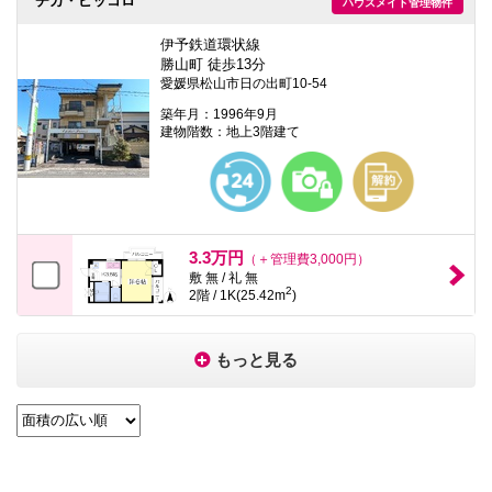
チカ・ピッコロ
ハウスメイト管理物件
伊予鉄道環状線
勝山町 徒歩13分
愛媛県松山市日の出町10-54
築年月：1996年9月
建物階数：地上3階建て
3.3万円
（＋管理費3,000円）
敷 無 / 礼 無
2
2階 / 1K(25.42m
)
もっと見る