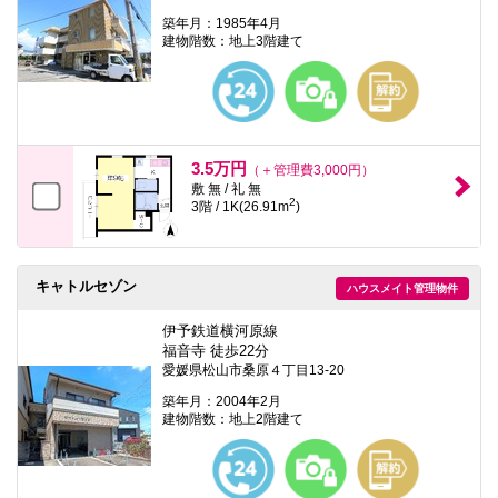
築年月：1985年4月
建物階数：地上3階建て
3.5万円
（＋管理費3,000円）
敷 無 / 礼 無
2
3階 / 1K(26.91m
)
キャトルセゾン
ハウスメイト管理物件
伊予鉄道横河原線
福音寺 徒歩22分
愛媛県松山市桑原４丁目13-20
築年月：2004年2月
建物階数：地上2階建て