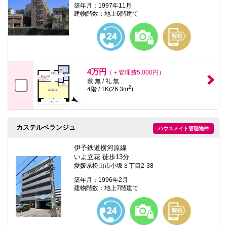
築年月：1997年11月
建物階数：地上6階建て
4万円
（＋管理費5,000円）
敷 無 / 礼 無
2
4階 / 1K(26.3m
)
カステルベランジュ
ハウスメイト管理物件
伊予鉄道横河原線
いよ立花 徒歩13分
愛媛県松山市小坂３丁目2-38
築年月：1996年2月
建物階数：地上7階建て