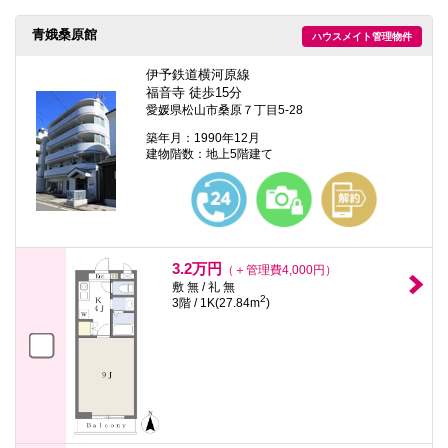
本
文
青娥桑原館
ハウスメイト管理物件
に
移
動
伊予鉄道横河原線
し
福音寺 徒歩15分
ま
愛媛県松山市桑原７丁目5-28
す
フ
築年月：1990年12月
ッ
建物階数：地上5階建て
タ
情
報
に
移
動
し
3.2万円
（＋管理費4,000円）
ま
敷 無 / 礼 無
す
2
3階 / 1K(27.84m
)