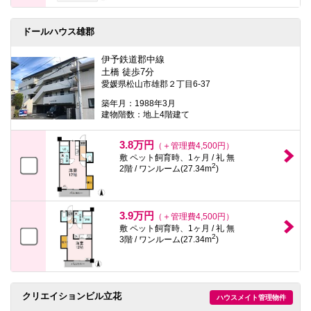
ドールハウス雄郡
伊予鉄道郡中線
土橋 徒歩7分
愛媛県松山市雄郡２丁目6-37
築年月：1988年3月
建物階数：地上4階建て
3.8万円
（＋管理費4,500円）
敷 ペット飼育時、1ヶ月 / 礼 無
2
2階 / ワンルーム(27.34m
)
3.9万円
（＋管理費4,500円）
敷 ペット飼育時、1ヶ月 / 礼 無
2
3階 / ワンルーム(27.34m
)
クリエイションビル立花
ハウスメイト管理物件