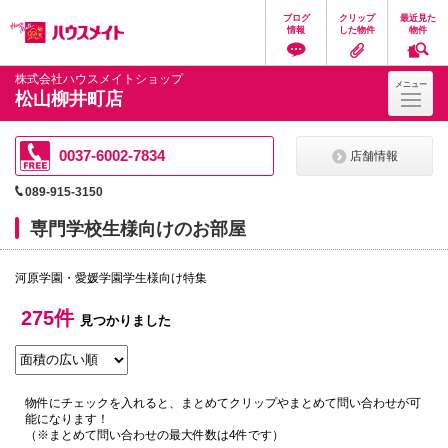
ペ
ペ
こ
こ
こ
ブログ
クリップ
最近見た
ー
ー
こ
こ
こ
情報
した物件
物件
ジ
ジ
か
か
か
の
内
ら
ら
ら
先
を
ヘ
本
フ
株式会社ハウスメイトショップ
メニュー
頭
移
ッ
文
ッ
松山柳井町店
に
動
ダ
に
タ
な
す
情
な
情
り
る
報
り
報
ま
た
に
ま
に
0037-6002-7834
店舗情報
す。
め
な
す。
な
の
り
り
089-915-3150
リ
ま
ま
ン
す。
す。
専門学校生様向けのお部屋
ク
で
す。
河原学園・愛媛学園学生様向け特集
ヘ
ッ
ダ
275件
見つかりました
情
報
に
移
動
物件にチェックを入れると、まとめてクリップやまとめて問い合わせが可
し
能になります！
ま
（※まとめて問い合わせの最大件数は4件です）
す