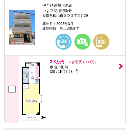
伊予鉄道横河原線
いよ立花 徒歩5分
愛媛県松山市立花３丁目7-29
築年月：2003年3月
建物階数：地上3階建て
3.8万円
（＋管理費3,000円）
敷 無 / 礼 無
2
3階 / 1K(27.28m
)