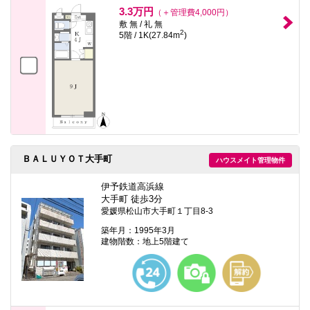
3.3万円
（＋管理費4,000円）
敷 無 / 礼 無
2
5階 / 1K(27.84m
)
ＢＡＬＵＹＯＴ大手町
ハウスメイト管理物件
伊予鉄道高浜線
大手町 徒歩3分
愛媛県松山市大手町１丁目8-3
築年月：1995年3月
建物階数：地上5階建て